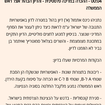
00:04 - ההכרה במדינה פלסטינית - והדיון הבהול אצל ראש
הממשלה
נתניהו כינס אתמול (א') דיון בהול במטרה לדון באפשרויות
התגובה של ישראל ע"מ לראות כיצד ניתן לעצור את הסחף
המדיני שנוצר. בניסיון למנוע לחצים פוליטיים, הדיון התקיים
במתכונת מצומצמת - והשרים בצלאל סמוטריץ' ואיתמר בן
גביר לא הוזמנו לדיון.
הנקודות המרכזיות שעלו בדיון:
- ריבונות בתצורות שונות - האפשרויות שנשקלו הן הסבת
שטחי A ל-B, שטחי B ל-C או הכרזה על סיפוח בקעת הירדן.
ראש הממשלה נמנע מלקבל החלטה בסוגיה הנפיצה.
- סגירת קונסוליות - בדגש על הנציגות הצרפתית בישראל.
בירושלים זועמים על הצרפתים ורואים בהם ככוח המניע של