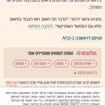
המהלך.
נתניהו והשר דרמר: "הדבר הכי חשוב הוא לעבוד בתיאום
מלא עם הממשל האמריקאי".
לכתבה המלאה
פורסם לראשונה ב-N12
הוספה לנושאים שמעניינים אותי
ישראל במלחמה
חמאס
רצועת עזה
חטופים
כל תגיות הכתבה
סוריה
חות'ים
איראן
לתשומת לבכם: מערכת גלובס חותרת לשיח מגוון, ענייני ומכבד בהתאם ל
קוד האתי
המופיע
בדו"ח האמון
לפיו אנו פועלים. ביטויי אלימות, גזענות, הסתה או כל שיח
בלתי הולם אחר מסוננים בצורה
אוטומטית
ולא יפורסמו באתר.
האתר עושה שימוש בעוגיות (Cookies) לצורך שיפור חוויית המשתמש, ניתוח נתוני
גלישה והתאמת תכנים אישית. המשך הגלישה באתר מהווה הסכמה לשימוש
בעוגיות כמפורט
במדיניות הפרטיות
. באפשרותך, בכל עת, לשנות את הגדרות
העוגיות בדפדפן. לידיעתך, חסימת עוגיות תשפיע על תפקוד האתר.