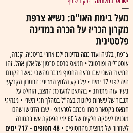
ישראל במלחמה
| סיקור שוטף
מעל בימת האו"ם: נשיא צרפת
מקרון הכריז על הכרה במדינה
פלסטינית
צרפת, בלגיה ועוד כמה מדינות ילכו אחרי בריטניה, קנדה,
אוסטרליה ופורטוגל • חמאס פרסם סרטון של אלון אהל. זהו
התיעוד השני שבו נראה החטוף מדבר מהשבי כאשר הקודם
היה לפני 17 ימים • על רקע הלחץ המדיני: התמרון הקרקעי
בעיר עזה מתרחב • בהתאם להערכת המצב, הוחלט על
תגבור של עשרות פלוגות בצה"ל במהלך חגי תשרי • מנהיגי
חמאס בקטאר ניסחו מכתב לטראמפ - שבו הדגישו שהם
מוכנים לעסקה חלקית של 60 ימי הפסקת אש בתמורה
48 חטופים - 717 ימים
לשחרור של מחצית מהחטופים •