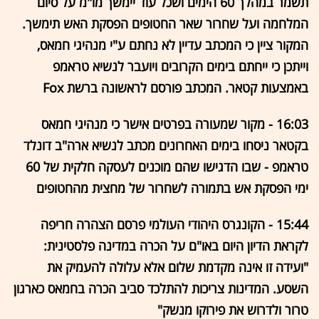
תשמר במהלך 60 הימים ושכל עוד יימשך מו"מ על סיום
המלחמה ועל שחרור שאר החטופים הפסקת האש תימשך.
המקור ציין כי המכתב עדיין לא נחתם ע"י מנהיגי חמאס,
וייתכן כי ייחתם בימים הקרובים ויועבר לנשיא טראמפ
באמצעות קטאר. המכתב פורסם לראשונה ברשת Fox
16:03 - מקור שמעורה בפרטים אישר כי מנהיגי חמאס
בקטאר ניסחו בימים האחרונים מכתב לנשיא ארה"ב דונלד
טראמפ - שבו הדגישו שהם מוכנים לעסקה חלקית של 60
ימי הפסקת אש בתמורה לשחרור של מחצית מהחטופים
15:44 - הקונגרס היהודי העולמי פרסם הצהרה חריפה
לקראת הדיון היום באו"ם על הכרה במדינה פלסטינית:
"ועידה זו אינה מקדמת שלום אלא עלולה להעמיק את
השסע. המדינות צריכות להתלכד סביב הכרה בחמאס כארגון
טרור ולדרוש את פירוקו מנשק"