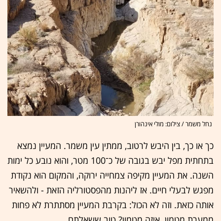
נחל משמר / צילום: מולי אינהורן
כך או כך, בין היבש לרטוב, ממתין עין משמר. המעיין נמצא
בתחתית מפל יבש בגובה של כ־100 מטר, והוא נובע כל ימות
השנה. את המעיין מקיפה צמחייה ירוקה, והמקום הוא נקודת
מפגש לבעלי חיים. אז ליהנות מהפסטורליה הזאת - ולהשאיר
אותה כזאת. וזה לא הכול: בקרבת המעיין מסתתרת לא פחות
ממערת מטמון. איזה מטמון? טוב ששאלתם.