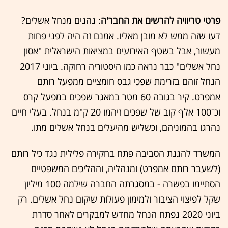
פרטי טריוויה להרשים את החבר'ה
: נהנים מנחל אשלים?
דעו שזה ממש לא מובן מאליו. אמנם זה היה לפני פחות
מעשור, אבל בשטף האירועים במציאות הישראלית "אסון
נחל אשלים" כבר נראה כמו היסטוריה רחוקה. ביוני 2017
הנחל זוהם בזרימת שפכי גבס חומציים ממפעל רותם
אמפרט. קיר בגובה 60 מטר במאגר שפכים במפעל קרס
וכ־100 אלף קוב של שפכים זיהמו 20 ק"מ בנחל. בעלי חיים
נהרגו בהמוניהם, וכשליש מהיעלים בנחל אשלים מתו.
המשרד להגנת הסביבה פתח בחקירה פלילית נגד כיל רותם
(לשעבר רותם אמפרט) ומנהליה, וההליכים המשפטיים
הסתיימו בפשרה - במסגרתה החברה שילמה 100 מיליון
שקל לפיצוי הציבור ולמימון פעולות שיקום נחל אשלים. רק
ביוני 2020 נפתח הנחל מחדש למבקרים לאחר סדרת