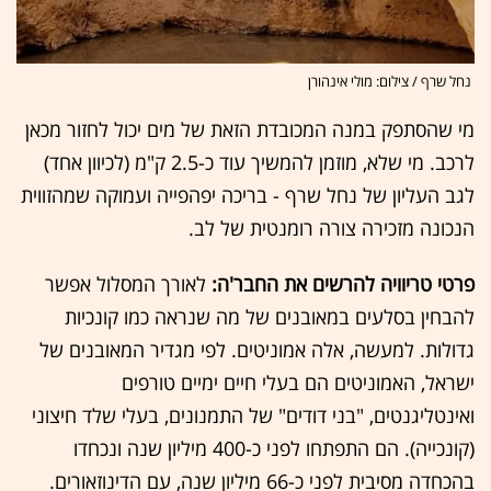
נחל שרף / צילום: מולי אינהורן
מי שהסתפק במנה המכובדת הזאת של מים יכול לחזור מכאן
לרכב. מי שלא, מוזמן להמשיך עוד כ-2.5 ק"מ (לכיוון אחד)
לגב העליון של נחל שרף - בריכה יפהפייה ועמוקה שמהזווית
הנכונה מזכירה צורה רומנטית של לב.
פרטי טריוויה להרשים את החבר'ה:
לאורך המסלול אפשר
להבחין בסלעים במאובנים של מה שנראה כמו קונכיות
גדולות. למעשה, אלה אמוניטים. לפי מגדיר המאובנים של
ישראל, האמוניטים הם בעלי חיים ימיים טורפים
ואינטליגנטים, "בני דודים" של התמנונים, בעלי שלד חיצוני
(קונכייה). הם התפתחו לפני כ-400 מיליון שנה ונכחדו
בהכחדה מסיבית לפני כ-66 מיליון שנה, עם הדינוזאורים.