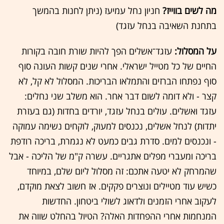
מה לשים בווייז?
חניון נחל עמיעז (ניתן לחנות בהמשך
בתחנת השאיבה בנחל עזגד)
על המסלול:
עזגד־אשלים הפך להיות שורת חובה בקורות
החיים של כל מטייל ישראלי. אחרי שנים קשות העונה סוף
סוף נפתחו הברזים והתמלאו הבריכות. המסלול לא קל, לא
קצר - ולא דומה לשום דבר אחר. הוא משלב שני נחלים:
עזגד ואשלים. עולים בנחל עזגד, יורדים בחדות (גם בעזרת
יתדות) לנחל אשלים, נכנסים למעוק, לוקחים נשימה עמוקה
- ונכנסים למים. סדרת גבים כמעט לא נגמרת, בריכה רודפת
בריכה ומעברי מפלים אתגריים. עשרה ק"מ של הליכה - אבל
שהמרחק לא יטעה אתכם: זה מסלול ליום שלם, במיוחד
כשיש עוד מטיילים ונוצרים פקקים. אז חשוב לצאת מוקדם,
לעקוב אחרי הזמנים ולדאוג לשולי ביטחון. החדשות
המנחמות אחרי ההפחדות האלה? הטיול בהחלט שווה את