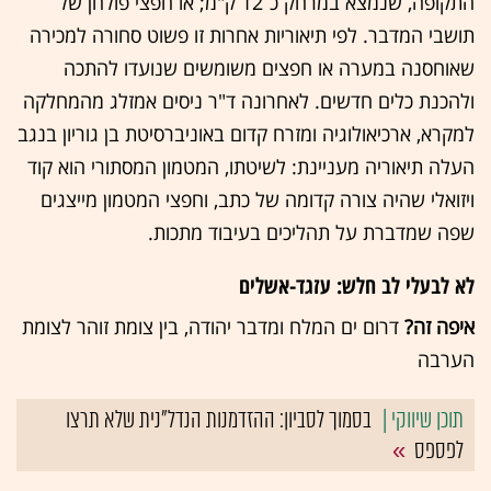
התקופה, שנמצא במרחק כ־12 ק"מ; או חפצי פולחן של
תושבי המדבר. לפי תיאוריות אחרות זו פשוט סחורה למכירה
שאוחסנה במערה או חפצים משומשים שנועדו להתכה
ולהכנת כלים חדשים. לאחרונה ד"ר ניסים אמזלג מהמחלקה
למקרא, ארכיאולוגיה ומזרח קדום באוניברסיטת בן גוריון בנגב
העלה תיאוריה מעניינת: לשיטתו, המטמון המסתורי הוא קוד
ויזואלי שהיה צורה קדומה של כתב, וחפצי המטמון מייצגים
שפה שמדברת על תהליכים בעיבוד מתכות.
לא לבעלי לב חלש: עזגד-אשלים
איפה זה?
דרום ים המלח ומדבר יהודה, בין צומת זוהר לצומת
הערבה
בסמוך לסביון: ההזדמנות הנדל"נית שלא תרצו
לפספס