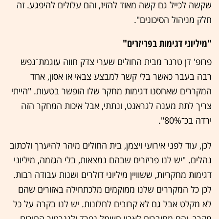
שקשה לכייל גם קשה מאוד להזיז, והם עלולים להיפגע. זה
חלק מניהול הסיכונים".
"מיליוני דגימות בפריזרים"
פרופ' דן טרנר מבית החולים שערי צדק חווה עוגמת־נפש
רבה בעבר כאשר בלי קשר למבצע צבאי או אסון, אחד
המקררים שאחסנו דגימות מחקר שלו הופשר בטעות. "הייתי
צריך לתת מענה לגראנט, ונתתי, אבל איכות המחקר הזה
ירדה בכ־80%".
לכן, עוד לפני אירועי ויצמן, בית החולים מיהר להיערך ולכתוב
נהלים. "יש לנו פריזרים שבהם נמצאות, בלי הגזמה, מיליוני
דגימות מחקריות, ששוויין מיליוני דולרים ושנות עבודה רבות.
לכן כל המקררים שלנו ממוקמים מלכתחילה באזורים שהם
לא מקלט אבל גם לא קרובים לחלונות. יש לנו בקרה על כל
מקרר, והם מחוברים לארון חשמל נפרד ולגנרטור החירום