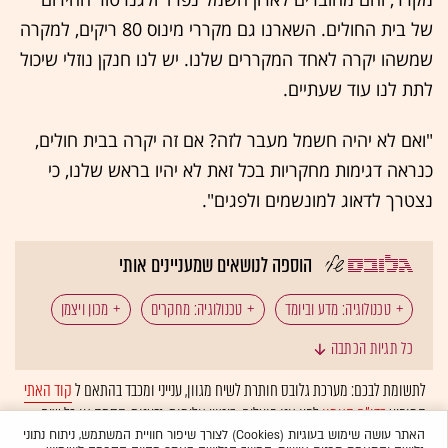
של בית החולים. השארנו גם מקררי מינוס 80 ריקים, למקרה
שמשהו יקרה לאחד המקררים שלנו. יש לנו חנקן נוזלי שיכול
לתת לנו עוד שעתיים.
"ואם לא יהיה חשמל מעבר לזה? אם זה יקרה בבית חולים,
כנראה דגימות מחקריות בכל זאת לא יהיו בראש שלנו, כי
נצטרך לדאוג למונשמים ולפגים".
הוספה לנושאים שמעניינים אותי
טכנולוגיה: מדע וביומד
טכנולוגיה: מחקרים
מכון ויצמן
כל תגיות הכתבה
טילים
ישראל במלחמה
משרד הבריאות
לתשומת לבכם: מערכת גלובס חותרת לשיח מגוון, ענייני ומכבד בהתאם ל
קוד האתי
המופיע
בדו"ח האמון
לפיו אנו פועלים. ביטויי אלימות, גזענות, הסתה או כל שיח
בתי חולים
אוניברסיטאות
מחקר
איראן
בלתי הולם אחר מסוננים בצורה
אוטומטית
ולא יפורסמו באתר.
האתר עושה שימוש בעוגיות (Cookies) לצורך שיפור חוויית המשתמש, ניתוח נתוני