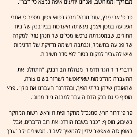
מבורקד וממוחשב, ואנחנו יודעים איפה נמצא כל דבר".
פרופ' אבי פרץ, עוזר מנהל מרכז רפואי צפון, מספר כי אחרי
הפגיעה במכון ויצמן, נעשתה היערכות בביו־בנק של בית
החולים, שבמסגרתה נרכשו מכלים של חנקן נוזלי למקרה
של פגיעה בחשמל, ונכתבה רשימה מדויקת של הדגימות
שיש להעביר למקום בטוח לפי סדר חשיבות.
לדברי ד"ר הגר תדמור, מנהלת הביו־בנק, "התחלנו את
ההעברה מהדגימות שאי־אפשר לשחזר בשום צורה,
שהאובדן שלהן בלתי הפיך, ובהדרגה העברנו את כולן". פרץ
מוסיף כי גם בנק הדם הועבר למבנה נייד ממוגן.
פרופ' דרור חרץ, סמנכ"ל מחקר ופיתוח וראש רשות המחקר
בשיבא, מוסיף: "כבר בשבת הורדנו את רוב הדברים, אבל
באופן כזה שאפשר עדיין להמשיך לעבוד. מכשירים יקרי־ערך