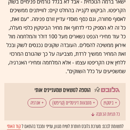
ישאר ברמה הנוכחית - אבל לא בגלל גורמים פנימיים בשוק
הקריפטו. הביקוש לקנייה בהחלט קיים: לווייתנים ממשיכים
לאסוף סחורה, וגם כסף מוסדי עדיין זורם פנימה. "עם זאת,
כל זה לא הספיק כדי לדחוף את מחיר הביטקוין כלפי מעלה,
כל עוד מחירי הנפט נשארים מעל 100 דולר והמלחמה מול
איראן ממשיכה להסלים. העובדה שקונים נכנסים לשוק ובכל
זאת המחיר ממשיך לרדת, מצביעה על כך שהגורם המרכזי
ללחץ אינו הקריפטו עצמו - אלא המלחמה ומחירי האנרגיה,
שמשפיעים על כלל השווקים".
הוספה לנושאים שמעניינים אותי
ביטקוין
מטבעות דיגיטליים (קריפטו)
אנרגיה
כל תגיות הכתבה
דונלד טראמפ
וול סטריט
לתשומת לבכם: מערכת גלובס חותרת לשיח מגוון, ענייני ומכבד בהתאם ל
קוד האתי