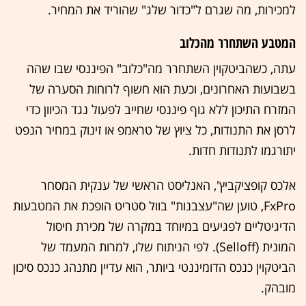
למכירות, מה שגרם ל"כדור שלג" שהוריד את המחיר.
המטבע השתחרר מהכלוב
עתה, כשהביטקוין השתחרר מה"כלוב" הפיננסי שבו שהה
בשבועות האחרונים, וכעת הוא חשוף לרוחות הסערה של
המזרח התיכון ללא גוף פיננסי שחייב לפעול נגד הכיוון כדי
לרסן את התנודות, כל ציוץ של טראמפ או זינוק במחיר הנפט
יתורגמו לתנודות חדות.
אלכס קופציקביץ', האנליסט הראשי של ענקית המסחר
FxPro, טוען שה"עצבנות" בוול סטריט הופכת את המטבעות
הדיגיטליים לפגיעים במיוחד במקרה של מכירת חיסול
המונית (Selloff). לפי הניתוח שלו, למרות המעמד של
הביטקוין כנכס הדומיננטי ביותר, הוא עדיין מתנהג כנכס סיכון
מובהק.