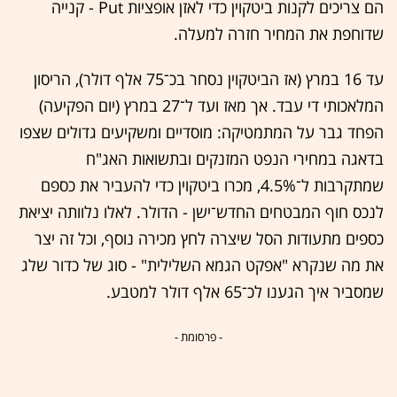
הם צריכים לקנות ביטקוין כדי לאזן אופציות Put - קנייה
שדוחפת את המחיר חזרה למעלה.
עד 16 במרץ (אז הביטקוין נסחר בכ־75 אלף דולר), הריסון
המלאכותי די עבד. אך מאז ועד ל־27 במרץ (יום הפקיעה)
הפחד גבר על המתמטיקה: מוסדיים ומשקיעים גדולים שצפו
בדאגה במחירי הנפט המזנקים ובתשואות האג"ח
שמתקרבות ל־4.5%, מכרו ביטקוין כדי להעביר את כספם
לנכס חוף המבטחים החדש־ישן - הדולר. לאלו נלוותה יציאת
כספים מתעודות הסל שיצרה לחץ מכירה נוסף, וכל זה יצר
את מה שנקרא "אפקט הגמא השלילית" - סוג של כדור שלג
שמסביר איך הגענו לכ־65 אלף דולר למטבע.
- פרסומת -