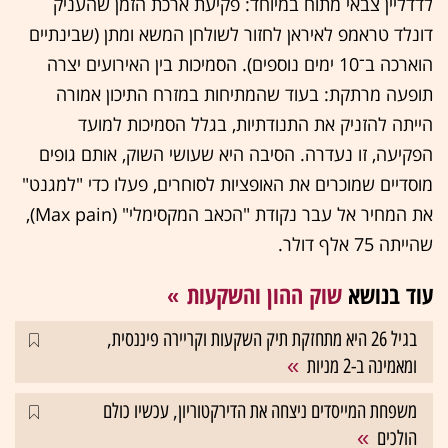
לדדליין צבאי מתוח במיוחד: פקיעת ארכת הזמן שהעניק
דונלד טראמפ לאיראן לחזור לשולחן המשא ומתן (שבינתיים
הוארכה ב־10 ימים נוספים). הסמיכות בין האירועים יצרה
תופעה מרתקת: בעוד שהמתיחות במזרח התיכון אמורה
הייתה להזניק את התנודתיות, בגלל הסמיכות למועד
הפקיעה, זו נעדרה. הסיבה היא שעושי השוק, אותם גופים
מוסדיים שמוכרים את האופציות לסוחרים, פעלו כדי "למגנט"
את המחיר אל עבר נקודת "הכאב המקסימלי" (Max pain),
שהייתה 75 אלף דולר.
עוד בנושא
שוק ההון והשקעות
בגיל 26 היא מתחזקת תיק השקעות וקריירה פיננסית,
ומאמינה ב-2 מניות
משפחת המייסדים ניצחה את הדירקטוריון, עכשיו כולם
הולכים