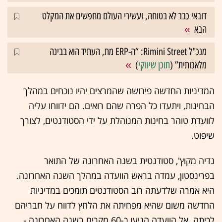
דובאי כבר לא בטוחה, ועשירי העולם מחפשים את המקלט
הבא
מנכ"ל Rimini Street: “ה-ERP מת, העתיד הוא בבינה
מלאכותית” (
תוכן שיווקי
)
המדיניות החדשה פירושה שהמרצים יהיו נוכחים במהלך
הבחינות, ויתעדו כל הפרה שהם רואים. הם ידווחו עליה
לוועדת טוהר בחינות המנוהלת על ידי הסטודנטים, לצורך
שיפוט.
נדיה מקוץ', סטודנטית בשנה האחרונה של התואר
בפרינסטון, עמדה בראש הוועדה במהלך השנה האחרונה.
היא אמרה שלדעתה רוב הסטודנטים תומכים במדיניות
החדשה משום שהיא מפחיתה את הלחץ לדווח על חבריהם
לכיתה. אל הוועדה הגיעו כ-60 מקרים בשנה האחרונה -