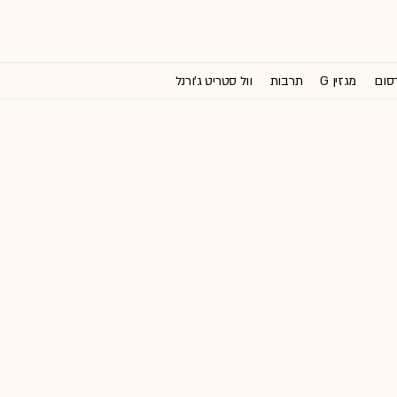
רסום
מגזין G
תרבות
וול סטריט ג'ורנל