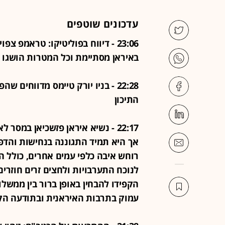
עדכונים שוטפים
23:06 - דיווח בפוליטיקו: טראמפ 
באיראן מסתיימת וכל המטרות הושגו
התיכון
22:17 - נשיא איראן פזשכיאן במס
אך היא תמיד התגוננה בנחישות והדפ
רוחש איבה כלפי עמים אחרים, כולל הע
לנוכח התערבויות ולחצים זרים חוזרי
הקפידו להבחין באופן ברור בין ממשלו
עמוק בתרבות האיראנית ובתודעה הקו