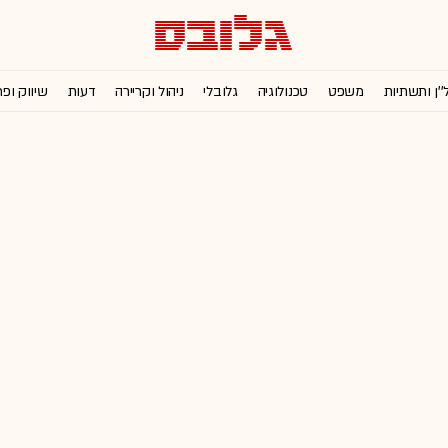
''ן ותשתיות
משפט
טכנולוגיה
גלובלי
ניהול וקריירה
דעות
שיווק ופ