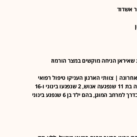
האחרונה | צוותי הארגון העניקו טיפול רפואי
ל-19 נפגעי הגוף מירי טילים: בהם ילדה בת 11 שנפגעה אנוש, 2 שנפגעו בינוני ו-16
שנפגעו קל, וכן ל-31 אנשים שנחבלו בדרך למרחב המוגן, בהם ילד בן 6 שנפגע בינוני