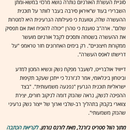
סוגיית העשרת האורניום נותרה נושא מרכזי במשא-ומתן
השברירי בעוד ש"איראן סירבה בעבר לוותר על תוכנית
ההעשרה שלה, וטוענת כי פעילותה הגרעינית היא למטרות
שלום". ארה"ב טוענת כי טהרן "יכולה להוכיח זאת אם תפסיק
את ההעשרה בשטחה ותסכים לקבל אורניום מועשר
ממקורות חיצוניים". רק בימים האחרונים חזר טראמפ "על
דרישתו לאפס העשרה".
דייוויד אולברייט, לשעבר מפקח נשק ונשיא המכון למדע
וביטחון בינלאומי, אמר לג'ורנל כי ייתכן שעקב תקיפות
ישראליות תוכנית הגרעין "נפגעה משמעותית". "בצד
ההפיכה לנשק, נראה שהנזק דומה לניקוב חורים, יצירת
צווארי בקבוק בתהליך רב-שלבי וארוך של ייצור נשק גרעיני
שהנזק משמעותי".
מתוך הוול סטריט ג'ורנל, מאת לורנס נורמן.
לקריאת הכתבה