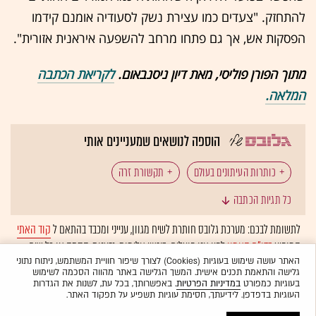
להתחזק. "צעדים כמו עצירת נשק לסעודיה אומנם קידמו
הפסקות אש, אך גם פתחו מרחב להשפעה איראנית אזורית".
מתוך הפורן פוליסי, מאת דיון ניסנבאום.
לקריאת הכתבה
המלאה.
הוספה לנושאים שמעניינים אותי
כותרות העיתונים בעולם
תקשורת זרה
כל תגיות הכתבה
סיקור תקשורתי
ישראל במלחמה
איראן
לתשומת לבכם: מערכת גלובס חותרת לשיח מגוון, ענייני ומכבד בהתאם ל
קוד האתי
המופיע
בדו"ח האמון
לפיו אנו פועלים. ביטויי אלימות, גזענות, הסתה או כל שיח
ארה"ב
נשק גרעיני
דונלד טראמפ
ג'יי.די ואנס
בלתי הולם אחר מסוננים בצורה
אוטומטית
ולא יפורסמו באתר.
האתר עושה שימוש בעוגיות (Cookies) לצורך שיפור חוויית המשתמש, ניתוח נתוני
גלישה והתאמת תכנים אישית. המשך הגלישה באתר מהווה הסכמה לשימוש
משא ומתן (מו"מ)
אורניום
המזרח התיכון
בעוגיות כמפורט
במדיניות הפרטיות
. באפשרותך, בכל עת, לשנות את הגדרות
העוגיות בדפדפן. לידיעתך, חסימת עוגיות תשפיע על תפקוד האתר.