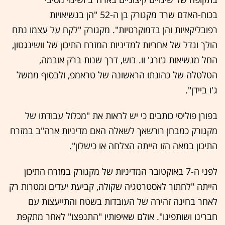
בכוח-האדם שרד מקגורק בן ה-52 "הן בנשיאויות
רפובליקאיות והן בדמוקרטיות". מקגורק "לקח על עצמו נתח
הולך וגדל של אחריות למדיניות המזרח התיכון של וושינגטון,
החל מנשיאות ג'ורג' וו. בוש, דרך שנות ברק אובמה,
הטלטלה של כהונתו הראשונה של טראמפ, ולבסוף ממשל
ג'ו ביידן".
בפורן פוליסי כותבים כי יש לראות את "מכלול עבודתו של
מקגורק כמבחן רורשאך לשאלה האם מדיניות ארה"ב במזרח
התיכון במאה הזו הייתה הצלחה או כישלון".
לפני ה-7 באוקטובר המדיניות של מקגורק במזרח התיכון
הייתה "לחתור לאסטרטגיה שקולה, קביעת יעדים ומטרות רק
לאחר בחינה זהירה של העובדות בשטח והתייעצות עם
חברינו ושותפינו". אולם שאיפותיו "התנפצו" לאחר מתקפת