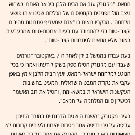
חמאס. "מקגורק עזב את הבית הלבן בינואר האחרון כשהוא
ניצב מול מפגינים בקמפוסים של מכללות שכינו אותו פושע
מלחמה". מבקריו רואים בו "אדם שמעדיף פתרונות מהירים
וקצרי-טווח כדי להתמודד עם בעיות ארוכות-טווח שמבעבעות
באזור שלא מתאים לפתרונות קצרי-טווח".
בעת עבודו בממשל ביידן לאחר ה-7 באוקטובר "גורמים
שעבדו עם מקגורק הטילו ספק בשיקול-דעתו ואמרו כי בכל
הנוגע למלחמת ישראל-חמאס, יועץ הבית הלבן אימץ באופן
עקבי את נקודת המבט הישראלית, המעיט בחשיבות
העקשנות הישראלית במשא-ומתן, והטיל את רוב האשמה
לכישלון סיום המלחמה על חמאס".
בעיני מקגורק, "השגת הישגים הדרגתיים במזרח התיכון
עדיפה על פני רדיפה אחר מטרות יהירות ולעיתים קרובות לא
מציאותיות באזור מורכב". מקגורק אף אמר בסדרת ראיונות