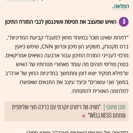
המלאה.
3
האיש שמעצב את תפיסת וושינגטון לגבי המזרח התיכון
"למרות שאינו מוכר במיוחד מחוץ למעגלי קביעת המדיניות",
ברט מקגורק, משקיע הון סיכון ופרשן CNN, שימש כיועץ
מרכזי לענייני המזרח התיכון עבור ארבעה נשיאים אמריקאים.
בפורן פוליסי תוהים מה עומד מאחורי מטרותיו של האיש
ש"מילא תפקיד יוצא דופן ומתמשך במדיניות החוץ של ארה"ב
במשך שני עשורים" וכיצד עיצב את התנאים שאפשרו
למלחמה האזורית להתפתח.
"חוויה של ריזורט יוקרתי עם בריכה חצי אולימפית
ומתחם WELLNESS"
בתקופה של שינויים קיצוניים בארה"ב ושינוי מסיבי