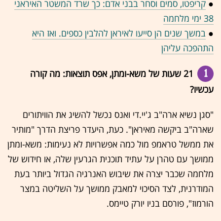
●
קריפטו, סמים וסחר בבני אדם: כך שרד המשטר האיראני
38 ימי מלחמה
●
במשך שנים הן סייעו לאיראן להלבין כספים. ואז היא
התהפכה עליהן
1
21 שעות של משא-ומתן, אפס תוצאות: מה קורה
עכשיו?
"סגן נשיא ארה"ב ג'יי.די ואנס נכשל להשיג את הוויתורים
שארה"ב ביקשה מאיראן". כעת, היעדר פריצת הדרך "מותיר
את ממשל טראמפ מול כמה אפשרויות לא נעימות: משא-ומתן
ממושך עם טהרן על עתיד תוכנית הגרעין שלה, או חידוש של
מלחמה שכבר יצרה את שיבוש האנרגיה הגדול ביותר בעת
המודרנית, לצד הסיכוי למאבק ממושך על השליטה במצר
הורמוז", פורסם בניו יורק טיימס.