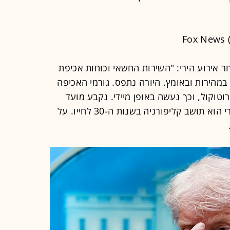
יותר טראמפ כתב ב-Truth לאחר אירוע הירי: "השירות החשאי וכוחות אכיפת
מהירות ובאומץ. היורה נתפס. גורמי האכיפה
טוקול, וכך נעשה באופן מיידי. נקבע מועד
נוסף לאירוע תוך 30 ימים". החשוד בירי הוא תושב קליפורניה בשנות ה-30 לחייו. על