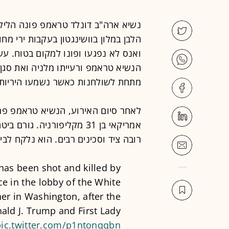
נשיא ארה"ב דונלד טראמפ פונה הלילה
הלבן במלון בוושינגטון בעקבות ירי מח
ואנס לא נפגעו ופונו למקום בטוח. עש
הנשיא טראמפ ורעייתו מלניה ואת סגן
מתחת לשולחנות כאשר נשמעו היריות.
לאחר סיום האירוע, הנשיא טראמפ פרס
אמריקאי בן 31 מקליפורניה.
רובה ציד וסכינים רבים. הוא נלקח לבי
has been shot and killed by
ice in the lobby of the White
r in Washington, after the
ald J. Trump and First Lady
pic.twitter.com/p1ntonqqbn