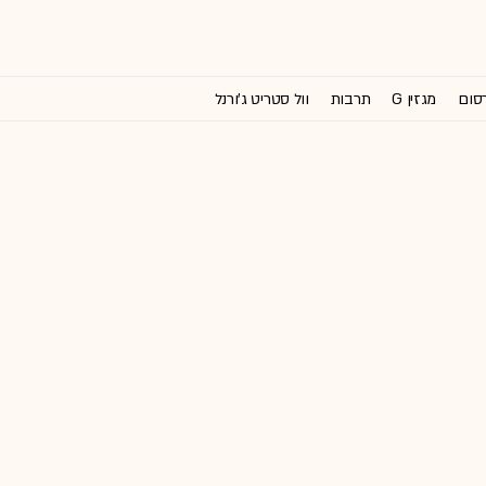
רסום
מגזין G
תרבות
וול סטריט ג'ורנל