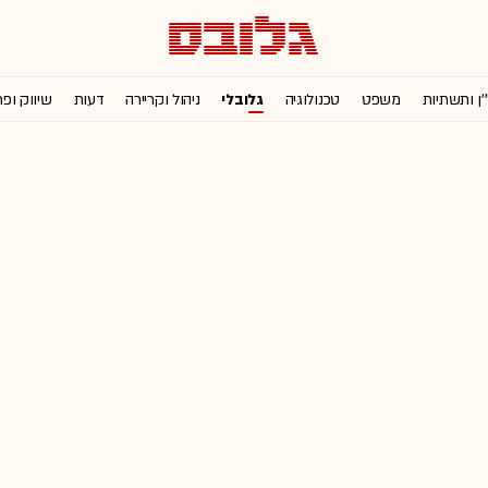
'ן ותשתיות
משפט
טכנולוגיה
גלובלי
ניהול וקריירה
דעות
שיווק ופ