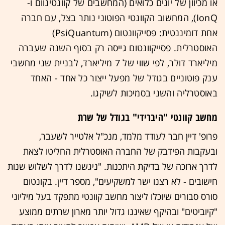
או מכיוון של יונים כלואים (המחשבים של קוונטינוום ו-
IonQ), המחשוב הקוונטי הפוטוני נותר בצל, עם חברה
אחת דומיננטית: פסייקוונטום (PsiQuantum)
האוסטרלית. פסייקוונטום
גייסה
ר
ק בסוף השנה שעברה
מיליארד דולר, לפי שווי של 7 מיליארד, לבניית שני מחשבי
ענק פוטוניים בגודל של מפעל ייצור כל אחד - האחד
באוסטרליה והשני בסמיכות לשיקגו.
מחשב קוונטי "היברידי" בגודל של שרת
פרופ' דיין חבר לעודד מלמד, מנכ"ל אלטייר לשעבר,
ובעקבות הפידבק של החברה האוסטרלית החליטו לצאת
לדרך ארוכה של בדיקת היתכנות. "ניגשנו לדרך לשלוש שנות
חישובים - לא רצנו ישר למשקיעים", מספר דיין. בקונטום
סורס סבורים שיוכלו ליצור מחשב קוונטי מתפקד בעל מיליוני
"קיוביטים" ובהיקף שאיננו גדול יותר מארון שרתים ממוצע