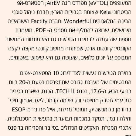
המעופפים (eVTOL) מפרדס חנה AirEV; הסטארט-אפ
הביטחוני Kela שצומח בגבולות הארץ; חברת ניהול סוכני
הבינה המלאכותית Wonderful וחברת Factify הישראלית
מירושלים, שרוצה להחליף את מסמכי ה- PDF. מועמדת
נוספת שהועמדה לבחירת הגולשים גם היא מתחום המחשוב
הקוונטי: קוונטום ארט, שפיתחה מחשב קוונטי מקצה לקצה
המבוסס על יונים כלואים, שעושה גם היא שימוש באטומים.
בחירת הגולשים נעשית לצד דירוג 10 הסטארט-אפים
המבטיחים של מערכת גלובס שתתפרסם בפעם ה-20 ביום
רביעי הבא, ה-17.6, בכנס TECH IL. הכנס, שיארח בכירים
כמו עמי לוטבק ממייסדי וויז, שלמה קרמר, ליעד אגמון, מיכל
ברוורמן בלומנשטיק, חמוטל מרידור, אייל פרוינד מ-ESOP
והילה זיגמן, יתמקד במגמות הבוערות בתעשיית הטכנולוגיה,
אתגרי המט"ח, האקזיטים הגדולים בסייבר והפריחה בדיפנס