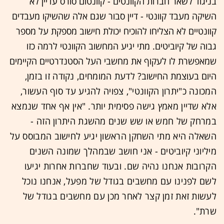
בניגוד לשאר חברות הקוונטים - קוונטום סורס עדיין לא
השיקה מעבד קוונטי - דיין סבור שגם אלה שהשיקו מעבדים
קוונטיים לא הצליחו להוכיח יכולת חישוב מספקת על מספר
גבוה של קיוביטים. מתי יגיע המחשוב הקוונטי לרמה כזו
שמאפשרת לו לעקוף את מחשבי העל הסטנדרטיים הקיימים
היום בעוצמת החישוב?
לדעת המומחים, נ
קודה זו בזמן,
המכונה כ"יתרון הקוונטי", צפויה להגיע עד סוף העשור,
אלא שדיין מאמץ גישה פסימית יותר. "אין אף אחד שנמצא
במרחק של חמש או שש שנים מהשגת היתרון הזה -
השאלה היא מתי השחקן הראשון יגיע לחישוב המבוסס על
מיליוני קיוביטים - אני חושב שבמהלך שמונה השנים
הקרובות אנחנו נהיה שם. ובעוד שחברות אחרות יגיעו
לשם לפנינו עם מחשבים בגודל של מפעל, אנחנו נוכל
לעשות זאת זמן קצר לאחר מכן עם מחשבים בגודל של
שרת".