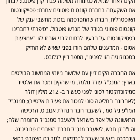
הקים לאחר שמילא כמומחה משימה עבור קרן פיטנגו: לבחון
את השקעתה בחברת קוונטום פוטונים אחרת: פסייקוונטום
האוסטרלית, חברה שהתפרסמה בזכות מחשבי ענק של
קוונטום פוטוני בגודל של מגרש פוטבול. "סיפרתי לחברינו
בפסייקוונטום על הרעיון לרתום קרני אור זו לזו באמצעות
אטום - המדענים שלהם הודו בפני שאיש לא החזיק
בטכנולוגיה הזו לפנינו", מספר דיין לגלובס.
את החברה הקים דיין עם שלושה מיזמי המחשוב הבולטים
בארץ: המנכ"ל עודד מלמד, מי שהקים ומכר את אלטייר
סמיקונדוקטור לסוני לפני כעשור ב- 212 מיליון דולר
(לאחרונה החליטה סוני למכור את פעילות אלטייר); סמנכ"ל
המו"פ גיל סמו, לשעבר חבר הנהלת אנוביט, הרכישה
הראשונה של אפל בישראל ולשעבר סמנכ"ל החומרה שלה;
והיו"ר דן חרש, לשעבר מנכ"ל חברת השבבים פרוביג'נט
שנמכרה בעשור שעבר לברודקום. לחבורה הצטרף במאי