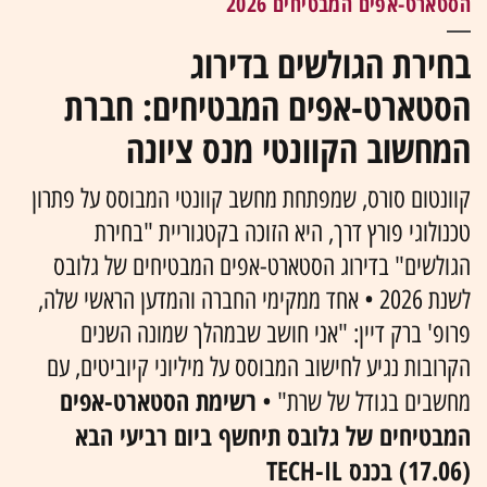
הסטארט-אפים המבטיחים 2026
בחירת הגולשים בדירוג
הסטארט-אפים המבטיחים: חברת
המחשוב הקוונטי מנס ציונה
קוונטום סורס, שמפתחת מחשב קוונטי המבוסס על פתרון
טכנולוגי פורץ דרך, היא הזוכה בקטגוריית "בחירת
הגולשים" בדירוג הסטארט-אפים המבטיחים של גלובס
לשנת 2026 • אחד ממקימי החברה והמדען הראשי שלה,
פרופ' ברק דיין: "אני חושב שבמהלך שמונה השנים
הקרובות נגיע לחישוב המבוסס על מיליוני קיוביטים, עם
רשימת הסטארט-אפים
מחשבים בגודל של שרת" •
המבטיחים של גלובס תיחשף ביום רביעי הבא
(17.06) בכנס TECH-IL