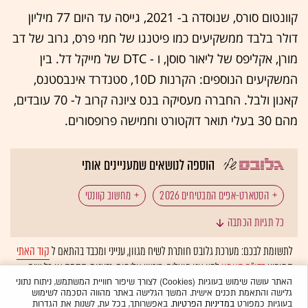
קוונטום סורס, שנוסדה ב- 2021, גייסה עד היום 77 מיליון
דולר בלבד ממשקיעים כמו פיטנגו של חמי פרס, גרוב של דב
מורן, אקליפס של ליאור סוסן, ו - DTC של מייקל דל. בין
המשקיעים הנוספים: הקרנות 10D, סטנדרד אינבסטנס,
קאנון ולבל. החברה מעסיקה בנס ציונה קרוב ל- 70 עובדים,
מהם 30 בעלי תואר דוקטורט וחמישה פרופסורים.
הוספה לנושאים שמעניינים אותי
הסטארט-אפים המבטיחים 2026
מחשוב קוונטי
כל תגיות הכתבה
טכנולוגיה: שבבים
פינטק
מכונית חשמלית
לתשומת לבכם: מערכת גלובס חותרת לשיח מגוון, ענייני ומכבד בהתאם ל
קוד האתי
המופיע
בדו"ח האמון
לפיו אנו פועלים. ביטויי אלימות, גזענות, הסתה או כל שיח
מכון ויצמן
אלטייר
סוני
אפל
ברודקום
בלתי הולם אחר מסוננים בצורה
אוטומטית
ולא יפורסמו באתר.
האתר עושה שימוש בעוגיות (Cookies) לצורך שיפור חוויית המשתמש, ניתוח נתוני
גלישה והתאמת תכנים אישית. המשך הגלישה באתר מהווה הסכמה לשימוש
נפתלי בנט
סולוטו (‏Soluto‏)
מייקל דל
בעוגיות כמפורט
במדיניות הפרטיות
. באפשרותך, בכל עת, לשנות את הגדרות