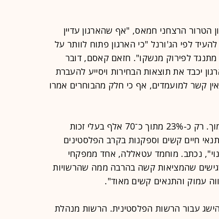
ן הטרור הרצחני חמאס, "אף שהארגון עדיין
שעשוי להעיד לפי הג'ורנל "כי הארגון פתוח לוותר על
תנגד לפירוק מנשקו". חזאם קאסם, דובר
רגון יכבד את תוצאות הבחירות ויסייע להעברת
אין קשר למועמדים, אף כי חלק מהבוחרים אמרו
שיעור ההצבעה בדיר אל-באלח היה נמוך. רק כ-23% מתוך כ־70 אלף בעלי זכות
תנאי חיים קשים וספקנות בקרב הפלסטינים
וי", נכתב. מוחמד עטאללה, אחד ממפקחי
רגישים שהמציאות קשה בהרבה ממה שהרשויות
ווה עמוק והתנאים קשים מאוד".
הישג עבור הרשות הפלסטינית. הרשות מנהלת