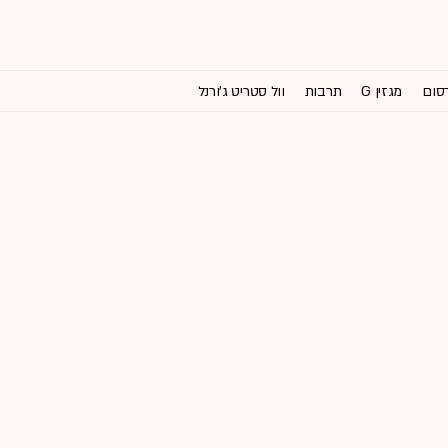
רסום
מגזין G
תרבות
וול סטריט ג'ורנל