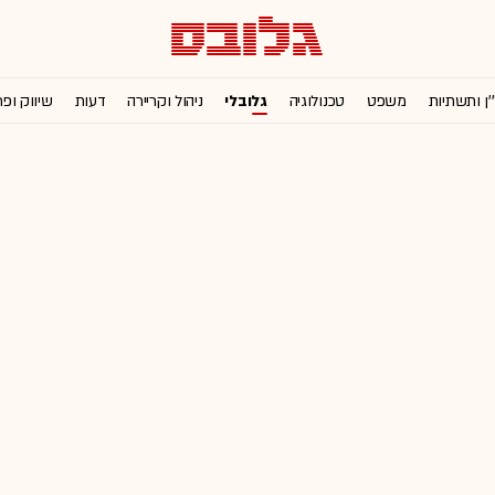
'ן ותשתיות
משפט
טכנולוגיה
גלובלי
ניהול וקריירה
דעות
שיווק ופ