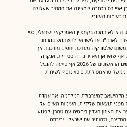
 פליטים לטורקיה, לפגוע בכלכלתה ולערער את
רן אפיירס בכתבה שמציגה את המחיר שעלולה
בעימות האזורי.
 היא לא תמכה בקמפיין האמריקאי־ישראלי, כפי
שרה לארה"ב או לישראל להשתמש במרחב
ת משום שלטורקיה מערכת יחסים מורכבת אך
 אף שאיראן היא יריבה היסטורית, אנקרה
מעולם לא רצתה במלחמה הזו, ובחודשים הראשונים של 2026 אף סייעה להוביל
 ממשל טראמפ לתת סיכוי נוסף לשיחות
 מלהישאב למערבולת המלחמה. אך עמדת
 מפני תוצאות שליליות. העימות מאיים על
 את האיזון העדין ביחסיה עם טהרן, לפגוע
מדינה, ולהותיר את ישראל - יריבתה