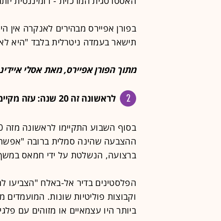
האסטרטגית המרכזית - דומיננטית יותר 
בפורן אפיירס מבהירים לאנקרה אין ה
תישאר בעמדה ניטרלית בלבד "היא לא
מתוך הפורן אפיירס, מאת אסלי אייד
2
לראשונה זה 20 שנה: עזה מקיימת בחירות
ההצבעה שהינה סמלית ברובה "אפשרה 
ברצועה, הנשלטת על ידי חמאס במשך ע
הפלסטינים בדיר אל-באלח "הצביעו ל
וקבוצות פוליטיות שונות. המועמדים 
ביותר היו עצמאיים או מזוהים עם פל