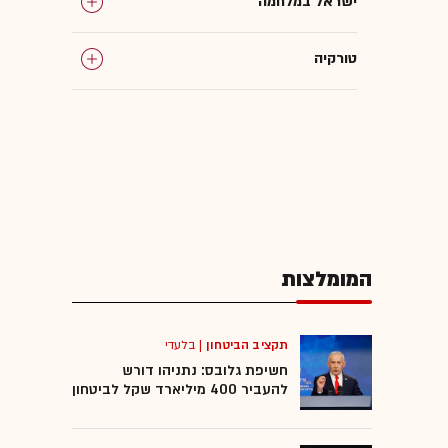
ישראל במלחמה
טורקיה
איראן
רצועת עזה
גרמניה
המומלצות
אלביט מערכות
חמאס
תקציב הביטחון
|
בלעדי
חשיפת גלובס: נתניהו דורש
להעביר 400 מיליארד שקל לביטחון
פלסטינים