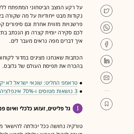
על רקע המצב הביטחוני המתפתח לל
נקודות מבט ייחודיות על מה שקורה בא
פרשנויות מזווית אחרת וגם סיפורים קט
לכם סקירה יומית קצרה מן הנכתב בתק
איך דברים מפה נראים מעבר לים.
הכתבות שאנחנו מציגים במדור לקוחות 
בהכרח את תפיסת העולם של גלובס.
●
טראמפ החליט: שונאי ישראל לא יקב
●
3 נושאות מטוסים ו-70% אינפלציה: המצור של טראמפ חונק את כלכלת איראן
1
גל פליטים, זעזוע כלכלי ואיום פ
טורקיה נחושה ככל יכולתה להישאר מ