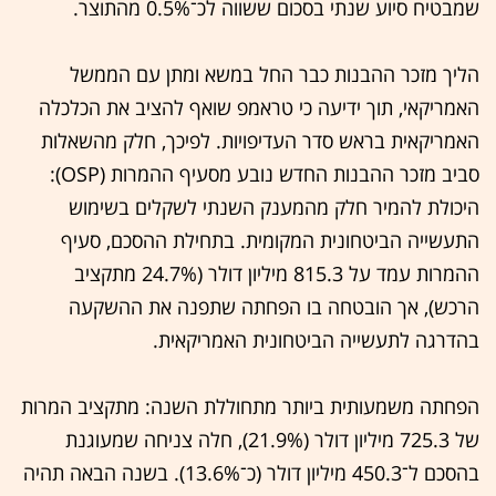
שמבטיח סיוע שנתי בסכום ששווה לכ־0.5% מהתוצר.
הליך מזכר ההבנות כבר החל במשא ומתן עם הממשל
האמריקאי, תוך ידיעה כי טראמפ שואף להציב את הכלכלה
האמריקאית בראש סדר העדיפויות. לפיכך, חלק מהשאלות
סביב מזכר ההבנות החדש נובע מסעיף ההמרות (OSP):
היכולת להמיר חלק מהמענק השנתי לשקלים בשימוש
התעשייה הביטחונית המקומית. בתחילת ההסכם, סעיף
ההמרות עמד על 815.3 מיליון דולר (24.7% מתקציב
הרכש), אך הובטחה בו הפחתה שתפנה את ההשקעה
בהדרגה לתעשייה הביטחונית האמריקאית.
הפחתה משמעותית ביותר מתחוללת השנה: מתקציב המרות
של 725.3 מיליון דולר (21.9%), חלה צניחה שמעוגנת
בהסכם ל־450.3 מיליון דולר (כ־13.6%). בשנה הבאה תהיה