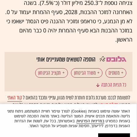
צניחה נוספת ל־250.3 מיליון דולר (כ־7.5%). בשנה
האחרונה למזכר ההבנות, 2028, סעיף ההמרות יעמוד על 0.
לא מן הנמנע, כי טראמפ ומזכיר ההגנה פיט הגסת' ישאפו כי
במזכר ההבנות הבא סעיף ההמרות יהיה 0 כבר מהיום
הראשון.
הוספה לנושאים שמעניינים אותי
מטוסים
משרד הביטחון
תקציב הביטחון
כל תגיות הכתבה
אמיר ברעם
F-35
לתשומת לבכם: מערכת גלובס חותרת לשיח מגוון, ענייני ומכבד בהתאם ל
קוד האתי
המופיע
בדו"ח האמון
לפיו אנו פועלים. ביטויי אלימות, גזענות, הסתה או כל שיח
בלתי הולם אחר מסוננים בצורה
אוטומטית
ולא יפורסמו באתר.
האתר עושה שימוש בעוגיות (Cookies) לצורך שיפור חוויית המשתמש, ניתוח נתוני
גלישה והתאמת תכנים אישית. המשך הגלישה באתר מהווה הסכמה לשימוש
בעוגיות כמפורט
במדיניות הפרטיות
. באפשרותך, בכל עת, לשנות את הגדרות
העוגיות בדפדפן. לידיעתך, חסימת עוגיות תשפיע על תפקוד האתר.