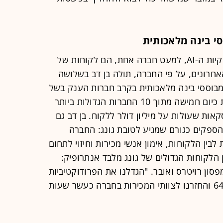
סי בינה מלאכותית
מלבד אנתרופיק, בן דב מגלה כי כל ענקיות ה-AI, למעט חברה אחת, הם לקוחות של
חרונים, על פי החברה, תולה בן דב בשלושה
 מבוססי בינה מלאכותית בקרב חברות הענק בשל
הלחץ להכניס AI לארגון - גונג משרתת כיום חמישה מתוך 10 החברות הגדולות ביותר
ות שעולות על מיליון דולר ללקוח. בן דב גם
ספקים כגורם שמגיע לטובת גונג: החברה
בין הלקוחות, אימון אנשי מכירות וחיזוי לתחום
הלקוחות הגדולים של גונג מלבד אנתרופיק:
, תומפסון רויטרס ואובר. "הגדלנו את הפרודוקטיביות
של אנשי המכירות של אנתרופיק ב-64% והחזרנו לצוותי המכירות בחברה כעשר שעות