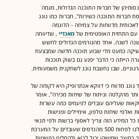
ותיהן של חברות התוכנה הגדולות, מגמה
SaaSp, "אפוקליפסת חברות התוכנה כשירות", חברות כמו גונג
לאכותית מדווחות על צמיחה - הדוגמה
 עם התחזית האופטימית של
מאנדיי
, שדיווחה
ט 25% בהכנסות משנה לשנה. אחד מהגורמים הגדולים לחשש
משיקה כמעט מדי שבוע תוכנה חדשה שמבצעת
רה הייתה כי הדבר יפגע גם בשוק תוכנות
גוניים, שבו נחשבת גונג לשחקנית משמעותית.
ד גונג מדווח כי דווקא אנתרופיק היא לקוחה של
ותר מהקלטה וניתוח של שיחות מכירה", אומר
סקאות שעליהם עובדים לפעמים כמה עשרות
 ואלפי שיחות טלפון, אימיילים ופגישות
 כל המידע הזה צריך לאסוף ברשות ולפי תנאי
המדינה, ולהפיק תובנות ותחזיות - יש לנו לפחות 500 מהנדסים שעובדים על המערכת
ר במוצר שמישהו יכול לבוא ולהחליף בפשטות