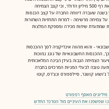
(ARR) שלו חצה בסוף אפריל האחרון את רף 500 מיליון הדולר, וכי קצב הצמיחה
הנתון הגיע לכ-55%. במרץ בשנה שעברה דיווחה החברה על קצב הכנסות
כך שמדובר על צמיחה מרשימה - למרות התחזיות השחורות
 שמתעדת שיחות מכירה ומספקת המלצות
בונאי - והוא מהווה אינדיקציה לסך ההכנסות
, ההכנסות החשבונאיות של גונג נמוכות
יעור הצמיחה הגבוה בעידן הבינה המלאכותית
תעה טובה לבעלי המניות המרכזים בחברה
ג'ושוע קושנר, סיילספורס ונצ'רס, קוטו
ס מיליונים מאסף רפפורט