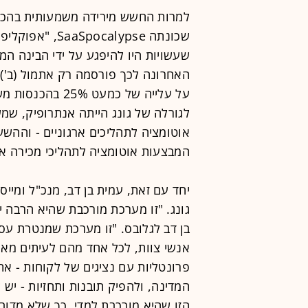
למרות החשש מירידה משמעותית בהכנס
שכונתה ocalypse
שעשויות היו להיפגע על ידי הבינה המ
האחרונה לכך פורסמה רק אתמול (ב')
על עלייה של כמע
לגורלה של גונג הייתה אנתרופיק, ש
אוטומציה לתהליכים ארגוניים - וההשע
המבצעות אוטומציה לתהליכי מכירה אר
יחד עם זאת, עמית בן דב, מנכ"ל ומייס
גונג. "זו מערכת מורכבת שהיא הרבה י
בן דב לגלובס. "זו מערכת שמנטרת ע
אנשי צוות, לכל אחד מהם לעיתים מאות
פרונטליות עם נציגים של לקוחות - את
הזו שהיא מורכבת למדי, כך שלא מדוב