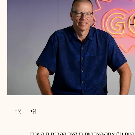
ראלי גונג (Gong) חושף היום (ג') אחר-הצהריים כי קצב ההכנסות השנתי