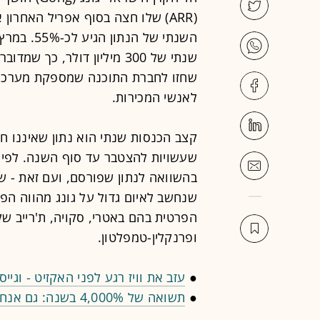
השנתי של 
שנתי של 300 מיליון דולר, 
שחזו לחברת התוכנה שמספקת מערכת
לאנשי המכירות.
קצב הכנסות שנתי הוא נתון שאיננו חש
שעשויות להצטבר עד סוף השנה. לפיכך
בהשוואה לנתון שפורסם, ועם זאת - ש
שנחשב לאיום גדול על גונג מהווה הפ
הפרטית בהם באטרי, סקויה, ת'רייב של 
ופרנקלין-טמפלטון.
●
עזב את וויז רגע לפני האקזיט - וגיי
●
תשואה של 4,000% בשנה: גם אנחנו שפשפנו את העיניים מול הטרנד החדש