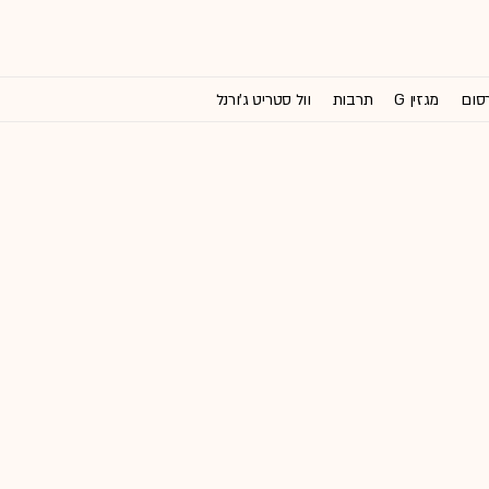
רסום
מגזין G
תרבות
וול סטריט ג'ורנל