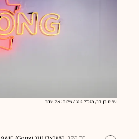
עמית בן דב, מנכ''ל גונג / צילום: איל יצהר
חד הקרן היש