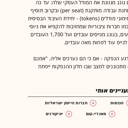
ם גונג מגוונת את המודל העסקי שלה: עד כה
היא גבתה מלקוחותיה תשלום על כל תחנת עבודה מותקנת (per seat) ובקרוב תוסיף
אופן גבייה חדש - לפי נפח שימוש באסימוני מודלים (tokens) - יחידת העיבוד הבסיסית
. עם זאת, שלא כמו חברות ציבוריות שמחויבות להקפיא את גיוסי
העובדים כדי לגרוף את תמיכת המשקיעים, בגונג מגייסים עובדים ועל 1,700 העובדים
גע הנפקה - אם כי הם נערכים אליה. "אמנם
מתכוננים למצב שבו חלון ההנפקות ייפתח
יינים אותי
הכנסות
חברות הייטק ישראליות
מאנדיי.קום
יוניקורנים