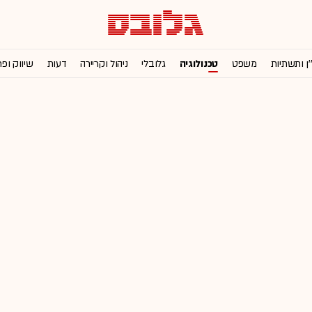
'ן ותשתיות
משפט
טכנולוגיה
גלובלי
ניהול וקריירה
דעות
שיווק ופ