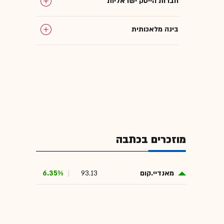
חברות הייטק ישראליות
בינה מלאכותית
אנתרופיק
מאנדיי.קום
יוניקורנים
מוזכרים בכתבה
מאנדיי.קום
93.13
6.35%