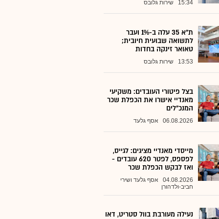
15:34
שירות גלובס
ת"א 35 עלה ב-1% ועבר
לתשואה שבועית חיובית;
טאואר זינקה בחדות
13:53
שירות גלובס
בצל פיטורי העובדים: משקיעי
מאנדיי אישרו את הכפלת שכר
המנכ"לים
06.08.2026
אסף גלעד
מייסדי מאנדיי מציגים: לגייס,
לפספס, לפטר 620 עובדים -
ואז לבקש הכפלת שכר
04.08.2026
אסף גלעד ושירי
חביב-ולדהורן
נעילה מעורבת בוול סטריט, דאו