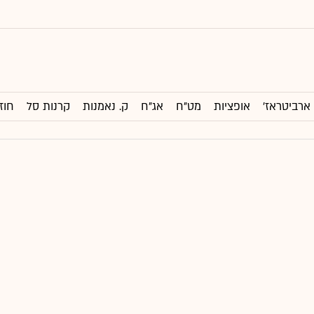
ארביטראז'
אופציות
מט"ח
אג"ח
ק. נאמנות
קרנות סל
חוז