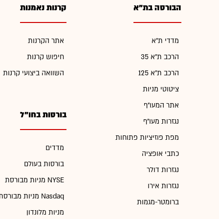
הבורסה בת"א
קרנות נאמנות
מדדי ת"א
אתר הקרנות
הרכב ת"א 35
חיפוש קרנות
הרכב ת"א 125
השוואה ביצועי קרנות
ציטוטי מניות
אתר המעו"ף
בורסות בחו"ל
נגזרות מעו"ף
מפת פוזיציות פתוחות
מדדים
כתבי אופציה
בורסות בעולם
נגזרות דולר
מניות מבורסת NYSE
נגזרות אירו
מניות מבורסת Nasdaq
ברומטר-מגמות
מניות מלונדון