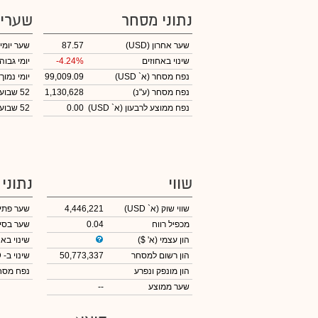
נתוני מסחר
שערי
שער אחרון
(USD)
87.57
שער יומי
שינוי באחוזים
-4.24%
יומי גבוה
נפח מסחר
(א` USD)
99,009.09
יומי נמוך
נפח מסחר
(ע"נ)
1,130,628
52 שבועות גבוה
נפח ממוצע לרבעון (א` USD)
0.00
52 שבועות נמוך
שווי
נתוני
שווי שוק
(א` USD)
4,446,221
שער פתי
מכפיל רווח
0.04
שער בסי
הון עצמי
(א' $)
שינוי באח
הון רשום למסחר
50,773,337
שינוי
ב- USD
הון מונפק ונפרע
נפח מס
שער ממוצע
--