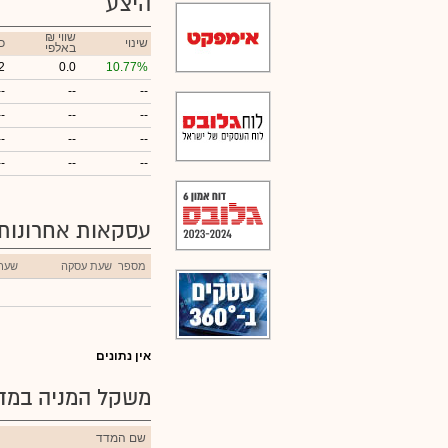
היצע
₪ שווי
שינוי
כ
באלפי
2
0.0
10.77%
--
--
--
--
--
--
--
--
--
--
--
--
עסקאות אחרונות
מספר
שעת עסקה
שער
אין נתונים
משקל המניה במדד
שם המדד