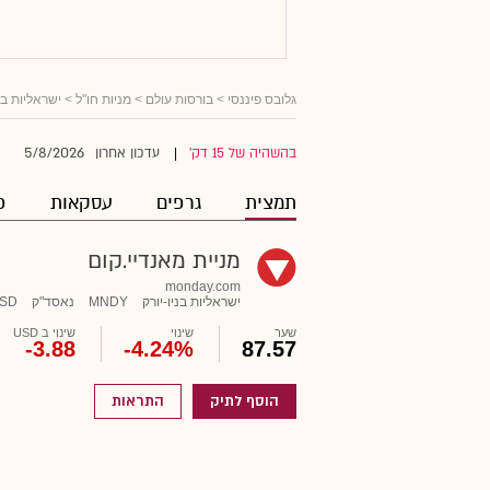
גלובס פיננסי
>
בורסות עולם
>
מניות חו"ל
>
ישראליות ב
5/8/2026
בהשהיה של 15 דק'
עדכון אחרון
|
תמצית
גרפים
עסקאות
פ
מניית מאנדיי.קום
monday.com
ישראליות בניו-יורק
MNDY
נאסד"ק
SD
שער
שינוי
שינוי ב USD
-3.88
-4.24%
87.57
הוסף לתיק
התראות