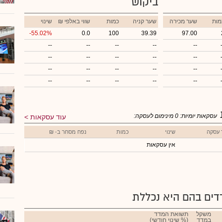
ביקוש
מות
שער מכירה
שער קניה
כמות
₪ שווי באלפי
שינוי
-55.02%
0.0
100
39.39
97.00
--
--
--
--
--
--
--
--
--
--
--
--
--
--
--
--
--
--
--
--
עסקאות יומיות:
0
מינימום לעסקה:
עוד עסקאות
 עסקה
שינוי
כמות
נפח מסחר ב- ₪
אין עסקאות
ים בהם היא נכללת
משקל
תשואת המדד
במדד
(% שינוי חודשי)