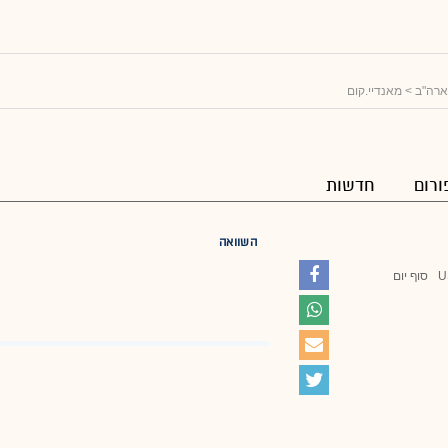
ארה"ב
> מאנדיי.קום
ורום
חדשות
השוואה
U
סוף יום