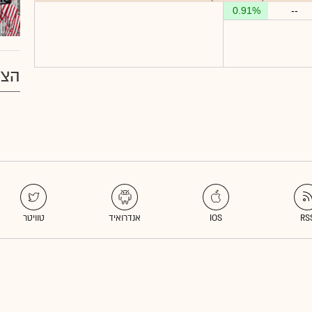
0.91%
--
הצע