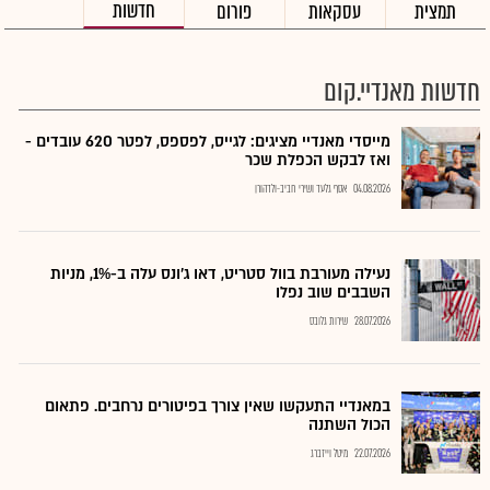
חדשות
תמצית
עסקאות
פורום
חדשות מאנדיי.קום
מייסדי מאנדיי מציגים: לגייס, לפספס, לפטר 620 עובדים -
ואז לבקש הכפלת שכר
04.08.2026
אסף גלעד ושירי חביב-ולדהורן
נעילה מעורבת בוול סטריט, דאו ג'ונס עלה ב-1%, מניות
השבבים שוב נפלו
28.07.2026
שירות גלובס
במאנדיי התעקשו שאין צורך בפיטורים נרחבים. פתאום
הכול השתנה
22.07.2026
מיטל וייזברג