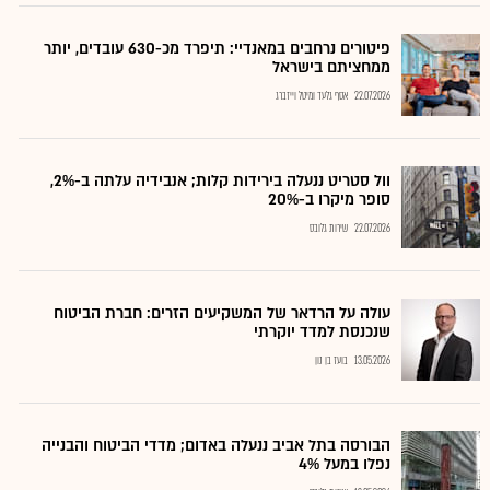
פיטורים נרחבים במאנדיי: תיפרד מכ-630 עובדים, יותר
ממחציתם בישראל
22.07.2026
אסף גלעד ומיטל וייזברג
וול סטריט ננעלה בירידות קלות; אנבידיה עלתה ב-2%,
סופר מיקרו ב-20%
22.07.2026
שירות גלובס
עולה על הרדאר של המשקיעים הזרים: חברת הביטוח
שנכנסת למדד יוקרתי
13.05.2026
בועז בן נון
הבורסה בתל אביב ננעלה באדום; מדדי הביטוח והבנייה
נפלו במעל 4%