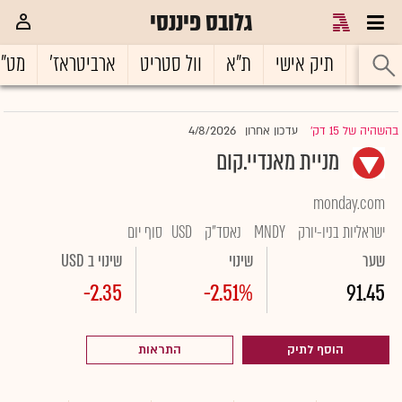
גלובס פיננסי
ראשי
תיק אישי
ת"א
וול סטריט
ארביטראז'
מט"
4/8/2026
בהשהיה של 15 דק'
עדכון אחרון
|
מניית מאנדיי.קום
monday.com
ישראליות בניו-יורק
MNDY
נאסד"ק
USD
סוף יום
שער
שינוי
שינוי ב USD
-2.35
-2.51%
91.45
הוסף לתיק
התראות