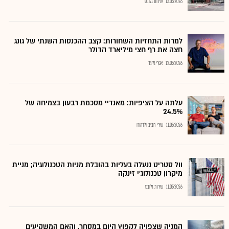
13.05.2026
שירות גלובס
למרות התחזיות השחורות: קצב ההכנסות השנתי של גונג
חצה את רף חצי מיליארד הדולר
12.05.2026
אסף גלעד
עלתה על הציפיות: מאנדיי מסכמת רבעון בצמיחה של
24.5%
11.05.2026
שירי חביב-ולדהורן
וול סטריט ננעלה בעליות בהובלת מניות הטכנולוגיה; מניית
מיקרון טכנולוג'י זינקה
11.05.2026
שירות גלובס
המניה שצפויה לקפוץ היום במסחר, והאם המשקיעים