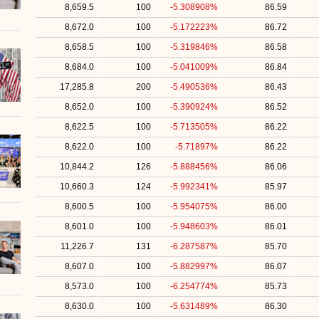
8,659.5
100
-5.308908%
86.59
8,672.0
100
-5.172223%
86.72
8,658.5
100
-5.319846%
86.58
8,684.0
100
-5.041009%
86.84
17,285.8
200
-5.490536%
86.43
8,652.0
100
-5.390924%
86.52
8,622.5
100
-5.713505%
86.22
8,622.0
100
-5.71897%
86.22
10,844.2
126
-5.888456%
86.06
10,660.3
124
-5.992341%
85.97
8,600.5
100
-5.954075%
86.00
8,601.0
100
-5.948603%
86.01
11,226.7
131
-6.287587%
85.70
8,607.0
100
-5.882997%
86.07
8,573.0
100
-6.254774%
85.73
8,630.0
100
-5.631489%
86.30