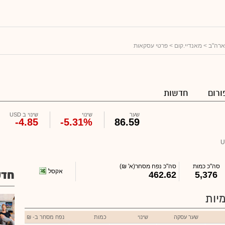
ארה"ב
>
מאנדיי.קום
> פרטי עסקאות
ורום
חדשות
שער
שינוי
שינוי ב USD
-4.85
-5.31%
86.59
U
סה"כ כמות
סה"כ נפח מסחר
(א' ₪)
אקסל
חדש
462.62
5,376
יות
שער עסקה
שינוי
כמות
נפח מסחר ב- ₪