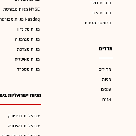
נגזרות דולר
מניות מבורסת NYSE
נגזרות אירו
מניות מבורסת Nasdaq
ברומטר-מגמות
מניות מלונדון
מניות מגרמניה
מדדים
מניות מצרפת
מניות מאיטליה
מחירים
מניות מספרד
מניות
ענפים
מניות ישראליות בעו
אג"ח
ישראליות בניו יורק
ישראליות באירופה
ישראליות בשוקי עולם