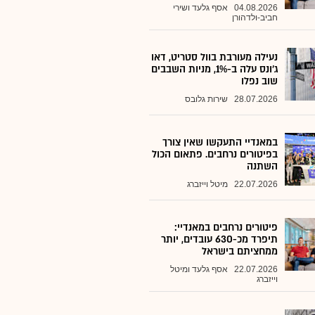
04.08.2026
אסף גלעד ושירי
חביב-ולדהורן
נעילה מעורבת בוול סטריט, דאו
ג'ונס עלה ב-1%, מניות השבבים
שוב נפלו
28.07.2026
שירות גלובס
במאנדיי התעקשו שאין צורך
בפיטורים נרחבים. פתאום הכול
השתנה
22.07.2026
מיטל וייזברג
פיטורים נרחבים במאנדיי:
תיפרד מכ-630 עובדים, יותר
ממחציתם בישראל
22.07.2026
אסף גלעד ומיטל
וייזברג