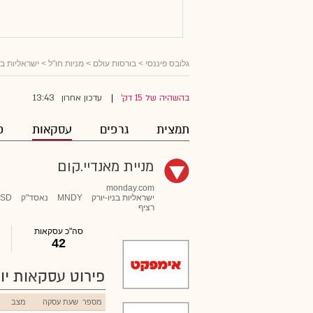
גלובס פיננסי
>
בורסות עולם
>
מניות חו"ל
>
ישראליות ב
13:43
בהשהיה של 15 דק'
עדכון אחרון
|
תמצית
גרפים
עסקאות
פ
מניית מאנדיי.קום
monday.com
ישראליות בניו-יורק
MNDY
נאסד"ק
SD
רציף
סה"כ עסקאות
42
פירוט עסקאות יומ
מספר
שעת עסקה
מצב