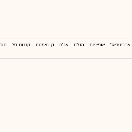
ארביטראז'
אופציות
מט"ח
אג"ח
ק. נאמנות
קרנות סל
חוזי