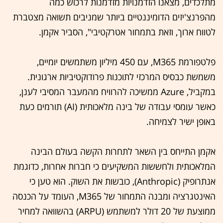
מתלכדים, מצאנו הזדמנויות מזדמנות לרכוש כמה
מהפרנצ'יזים הדומיננטיים ביותר שמניבים תשואה מצטברת
לטווח ארוך, וזאת בתמחור אטרקטיבי", הסביר אקמן.
פלטפורמת M365, עם 450 מיליון משתמשים יומיים,
משמשת כבסיס המרכזי לתוכנות פרודוקטיביות ארגונית.
במקביל, Azure ממשיכה להרוויח מהמעבר המסיבי לענן,
כאשר עומסי עבודה של בינה מלאכותית (AI) תורמים כעת
באופן ישיר לצמיחה.
אקמן התייחס בין השאר לתחרות הקשה בעולם הבינה
המלאכותית ולחששות המשקיעים כי חברות אחרות, כדוגמת
אנתרופיק (Anthropic), כובשות את השוק. הוא טען כי
האינטגרציה ומבנה התמחור של M365, העומד על הכנסה
ממוצעת של 20 דולר למשתמש (ARPU) בהשוואה למחיר