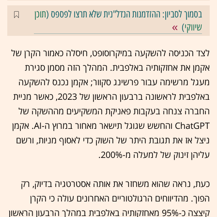
בסמוך לסביון: ההזדמנות הנדל"נית שלא תרצו לפספס (
תוכן
שיווקי
)
לצד הכניסה להשקעה במיקרוסופט, חיסלה כאמור הקרן של
אקמן את אחזקותיה באלפבית. המהלך הזה מסמן סגירת
מעגל מרשימה עבור פרשינג סקוור; אקמן נכנס להשקעה
באלפבית לראשונה ברבעון הראשון של 2023, כאשר מניית
החברה צנחה בעקבות פאניקת המשקיעים מההשקה של
ChatGPT והחשש שגוגל תישאר מאחור במרוץ ה-AI. אקמן
ניצל אז את תגובת היתר של השוק כדי לאסוף מניות, ורשם
עליהן זינוק של למעלה מ-200%.
כעת, נראה שהוא משחזר את אותה אסטרטגיה בדיוק, רק
הפוך. מהדיווחים הרגולטוריים האחרונים עולה כי הקרן
קיצצה כ-95% מאחזקותיה באלפבית במהלך הרבעון הראשון