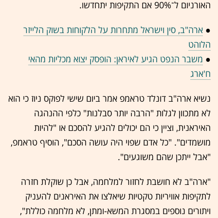
האורניום ל־90% אם התקיפות יתחדשו.
●
ארה"ב, סין וישראל מתחרות על הלקוחות בשוק הלייזר
הלוהט
●
משבר הנפט הגיע לאיראן: הופסק יצוא מכליות מהאי
ח'ארג
נשיא ארה"ב דונלד טראמפ אמר ביום שישי לפוקס ניוז כי הוא
לא מתכוון לגלות "הרבה יותר סבלנות" כלפי ההנהגה
האיראנית, וציין כי הם יכולים להגיע להסכם או "להיות
מושמדים". "כל אדם שפוי היה עושה הסכם", הוסיף טראמפ,
"אבל ייתכן שהם משוגעים".
"ארה"ב לא חושבת לחזור למלחמה, אבל כן שוקלת חזרה
לתקיפות אוויריות טקטיות שיאלצו את האיראנים להעניק
ויתורים נוספים במסגרת המשא-ומתן, לא מלחמה כוללת",