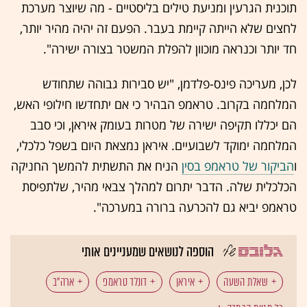
תוכנית הגרעין ומניעת טילים בליסטיים - מה שיוצר מערכת
לחצים שלא הייתה קיימת בעבר. הפעם זה יהיה מהיר יותר,
חד יותר וכנראה מוכוון להפלת המשטר בצורה ישירה".
לכן, מעריכה פינס-פלדמן, "יש סבירות גבוהה שתחודש
המלחמה בקרוב. טראמפ הבהיר כי אם יתחדשו חילופי האש,
הם יכללו תקיפה ישירה של מטרות בעומק איראן, וכי סבב
המלחמה ימוקד לשבועיים. איראן נמצאת היום בשפל כלכלי,
ו
הביקור של טראמפ בסין
הניח את התשתית להמשך החניקה
הכלכלית שלה. הדבר יתרום למהלך צבאי מהיר, שלתפיסת
טראמפ יביא גם להכרעה ברורה במערכה".
הוספה לנושאים שמעניינים אותי
שאלת השעה
איראן
דונלד טראמפ
ארה"ב