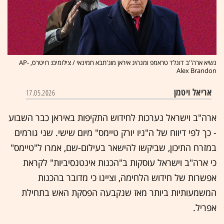
נשיא ארה''ב דונלד טראמפ ומנהיג איראן מוג'תבא חמינאי / צילומים: רויטרס, AP-
Alex Brandon
אריאל ויטמן
17.05.2026
ארה"ב וישראל נערכות לחידוש התקיפות באיראן כבר השבוע
- כך לפי דיווח של ה"ניו יורק טיימס" מיום שישי. שני גורמים
במזרח התיכון, שביקשו להישאר בעילום-שם, אמרו ל"טיימס"
כי ארה"ב וישראל עוסקות ב"הכנות אינטנסיביות" לקראת
אפשרות של חידוש הלחימה, וציינו כי מדובר בהכנות
המשמעותיות ביותר מאז שנקבעה הפסקת האש בתחילת
אפריל.