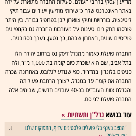
מודיעין עסקי ברחבי העולם. פעילות החברה מתוארת על ידה
באתר האינטרנט שלה כ"שירותי מודיעין ייעודיים עבור תיקי
ליטיגציה, בוררויות ותיקי צווארון לבן בפרופיל גבוה". בין היתר
פורסמו תחקירים וטענות על מעורבות החברה גם בקמפיינים
פוליטיים שונים, האחרון שבהם, כך נטען, נערך בסלובניה.
החברה פועלת כאמור ממגדל דיסקונט ברחוב יהודה הלוי
בתל אביב, שם היא שוכרת כיום קומה בת 1,000 מ"ר, ולה
סניפים בלונדון ובמדריד. כפי שנודע לגלובס, באחרונה שכרה
החברה את קומה 19 במגדל, לצורך הרחבת פעילותה
והגדלת צוות העובדים בכ-40 עובדים חדשים, שבימים אלה
החברה פועלת לגיוסם.
עוד בנושא
נדל"ן ותשתיות
"המצב בענף בלי פועלים פלסטינים עדיף, התפוקות שלנו