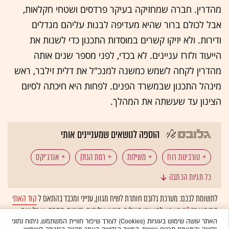
מהדרין. חברה שמחזיקה בעיקר פרדסים ושטחי חקלאות,
אבל לכולם ברור שהיא מעדיפה לבנות עליהם מגדלים
ודירות. ולא יזיקו קשרים במוסדות התכנון כדי לשנות את
הייעוד ולזרז עניינים. לא בכדי, לפני מספר שנים אותה
מהדרין לקחה לשמש כמשנה למנכ"ל את דלית זילבר, ראש
מינהל התכנון שבמשרד הפנים. לפחות היא חיכתה לסיום
הצינון עד שעשתה את המהלך.
הוספה לנושאים שמעניינים אותי
טורבינות רוח
משילות
רמת הגולן
אנרג'יקס
כל תגיות הכתבה
אנרגיה ירוקה
אנרגיה
המומלצות
לתשומת לבכם: מערכת גלובס חותרת לשיח מגוון, ענייני ומכבד בהתאם ל
קוד האתי
המופיע
בדו"ח האמון
לפיו אנו פועלים. ביטויי אלימות, גזענות, הסתה או כל שיח
בלתי הולם אחר מסוננים בצורה
אוטומטית
ולא יפורסמו באתר.
האתר עושה שימוש בעוגיות (Cookies) לצורך שיפור חוויית המשתמש, ניתוח נתוני