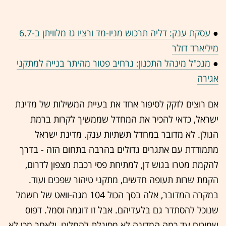
●
עסקת ענק: דליה תרכוש מניו-מד ורציו גז מלוויתן ב-6.7
מיליארד דולר
●
מנכ"ל מינהל התכנון: נרחיב פטור מהיתר בנייה למתקני
אגירה
אם רוצים לזקק לסיפור אחד את בעיית המשילות של מדינת
ישראל, כדאי להכיר את המחדל שממשיך לקרות ברמת
הגולן. לא מדובר במחדל תשתיות ענק. מדינת ישראל
מתמודדת עם אתגרים גדולים בהרבה בתחום הזה - בדרך
להקמת מטרו בגוש דן, למתיחת פסי רכבת מצפון לדרום,
הקמת שרות תעופה חדשים, מתקני טיהור שפכים ועוד.
במקרה המדובר, אלה בסך הכול 104 מגה-וואט של חשמל
שנוכל להסתדר גם בלעדיהם. אבל זו דוגמה וסמל. דפוס
שמוכיח עד כמה המדינה לא מסוגלת להחליט, ולאחר מכן לא