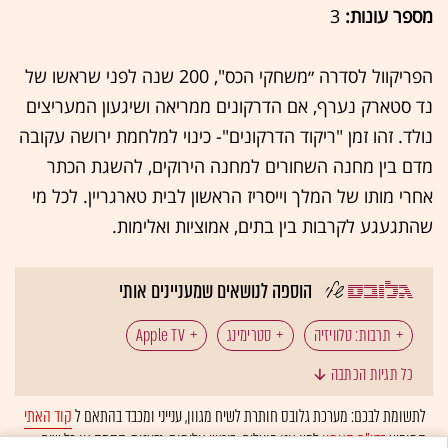
מספר עונות:
3
הפריקוול לסדרה ״משחקי הכס", 200 שנה לפני שראשו של
נד סטארק נערף, אם הדרקונים ממריאה ושיגעון המעריצים
נולד. זהו זמן "ריקוד הדרקונים"- כינוי למלחמת ירושה עקובה
מדם בין מחנה השחורים למחנה הירוקים, להשגת הכתר
אחרי מותו של המלך וייסריז הראשון לבית טארגריין. לכל מי
שהתגעגע לקרבות בין בתים, אמוציות ואלימות.
הוספה לנושאים שמעניינים אותי
תרבות: טלוויזיה
סטרימינג
Apple TV
כל תגיות הכתבה
אמזון פריים
סמים
קשת 12
לתשומת לבכם: מערכת גלובס חותרת לשיח מגוון, ענייני ומכבד בהתאם ל
קוד האתי
המופיע
בדו"ח האמון
לפיו אנו פועלים. ביטויי אלימות, גזענות, הסתה או כל שיח