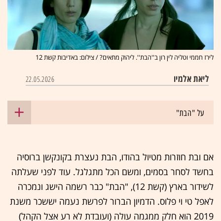
לירז חממי וטליה לין רון ב''הבת''. ליהוק מתאים? / צילום: באדיבות קשת 12
ליאת אלמיו
22.05.2026
על "הבת"
אם ובת חוזרות מטיול בהודו, הבת נעצרת בקונקשן ברוסיה
בחשד לסחר בסמים, ומשם הכל מתגלגל. עוד לפני שעלתה
לשידור בארץ (קשת 12), "הבת" כבר רשמה הישג ונמכרה
לאפל טי וי פלוס. הדמיון הברור לפרשת נעמה יששכר משנת
2019 הוא חלק ממגמה עולה (ועובדת לא רע אצל הקהל)