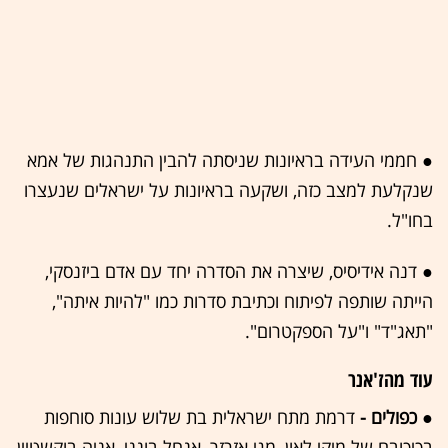
● חממי העידה בראיונות שניסתה להבין התנהגות של אמא
שנקלעת למצב כזה, ושקעה בראיונות על ישראלים שנעצרו
בחו"ל.
● דנה אידיסיס, שיצרה את הסדרה יחד עם אדם ביזנסקי,
הייתה שותפה לפיתוח וכתיבת סדרות כמו "להיות איתה",
"תאג"ד" ו"על הספקטרום".
עוד מהז'אנר
● כפולים -
דרמת מתח ישראלית בת שלוש עונות סוחפות
בכיכובם של מיקי לאון, מגי אזרזר, אנחל בונני, אניה בוקשטיין