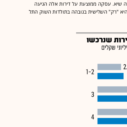
5 חדרים לא שברה שיא. עסקה ממוצעת על דירות אלה הגיעה
6. מיליון שקל, שהיא "רק" השלישית בגובהה בתולדות השוק התל