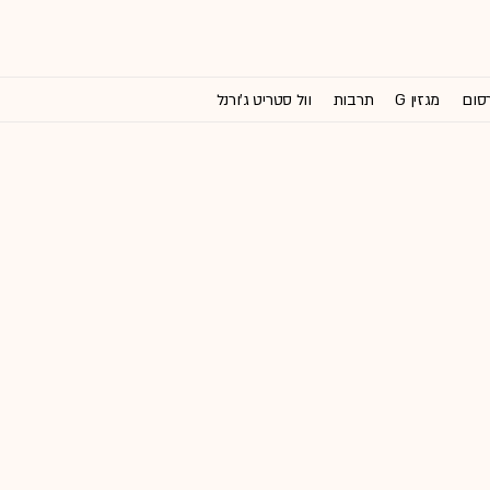
רסום
מגזין G
תרבות
וול סטריט ג'ורנל