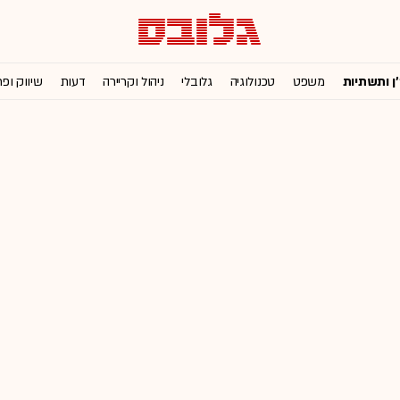
'ן ותשתיות
משפט
טכנולוגיה
גלובלי
ניהול וקריירה
דעות
שיווק ופ