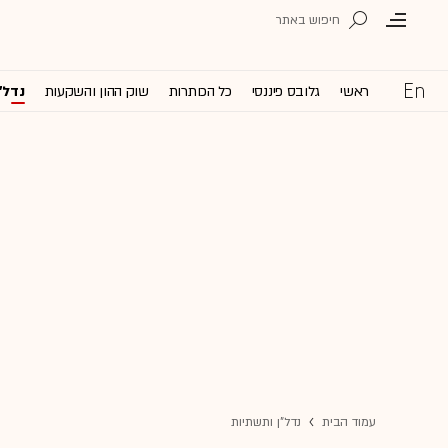
ראשי
גלובס פיננסי
כל הכותרות
שוק ההון והשקעות
נדל'
עמוד הבית
נדל"ן ותשתיות