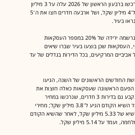
מחיר ממוצע של דירות שני חדרים שנרכשו ברבעון הראשון של 2026 עלה על 3 מיליון
שקל, של שלושה חדרים הגיעו כמעט ל־4 מיליון שקל, ושל ארבעה חדרים חצו את ה־5
ראו בעיר.
כיצד נרשמו השיאים הללו? מצד אחד נרשמה ירידה של 20% במספר העסקאות
י, העסקאות שכן בוצעו בעיר שברו שיאים
אביביים המרקיעים, בכל הדירות בגדלים של עד
שנמכרו בשלושת החודשים הראשונים של השנה, הגיעו
3. מיליון שקל. זו הפעם הראשונה שעסקאות כאלה חוצות את
הרף של 3 מיליון כממוצע מחיר; שיא נקבע גם בדירות 3 חדרים, שנרכשו במחיר
ממוצע של 3.93 מיליון שקל - זאת בעוד השיא הקודם הגיע ל־3.8 מיליון שקל; מחירי
דירות 4 חדרים שנמכרו המריאו לרמת שיא של 5.33 מיליון שקל, לאחר שהשיא הקודם
על 5.14 מיליון שקל.