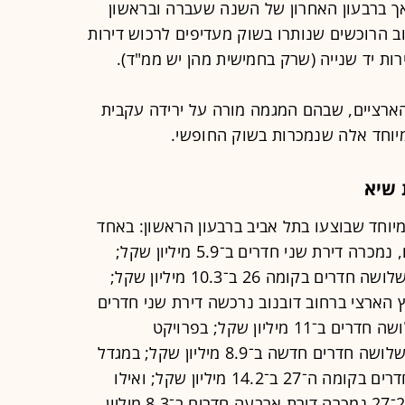
 אך ברבעון האחרון של השנה שעברה ובראשון
 הרוכשים שנותרו בשוק מעדיפים לרכוש דירות
רות יד שנייה (שרק בחמישית מהן יש ממ"ד).
 הארציים, שבהם המגמה מורה על ירידה עקבית
יוחד אלה שנמכרות בשוק החופשי.
 שיא
וחד שבוצעו בתל אביב ברבעון הראשון: באחד
הפרויקטים של שדה דב, בקו קדמי לים, נמכרה דירת שני חדרים ב־5.9 מיליון שקל;
בפרויקט אחר בשדה דב נרכשה דירת שלושה חדרים בקומה 26 ב־10.3 מיליון שקל;
 הארצי ברחוב דובנוב נרכשה דירת שני חדרים
בקומה 26 ב־4.9 מיליון שקל ודירת שלושה חדרים ב־11 מיליון שקל; בפרויקט
התחדשות בדיזנגוף 193 נמכרה דירת שלושה חדרים חדשה ב־8.9 מיליון שקל; במגדל
"בראשית בבלי" נמכרה דירת ארבעה חדרים בקומה ה־27 ב־14.2 מיליון שקל; ואילו
בפרויקט תמ"א 38 ברחוב דוד המלך 23־27 נמכרה דירת ארבעה חדרים ב־8.3 מיליון