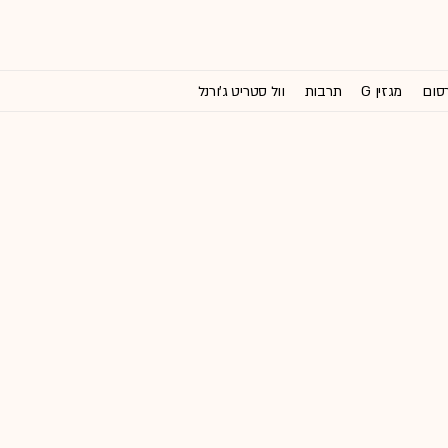
רסום
מגזין G
תרבות
וול סטריט ג'ורנל