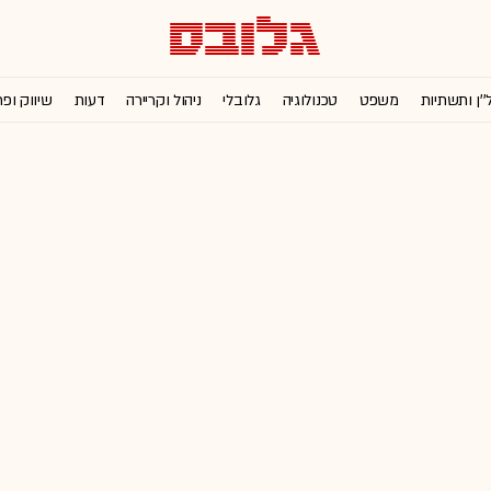
''ן ותשתיות
משפט
טכנולוגיה
גלובלי
ניהול וקריירה
דעות
שיווק ופ