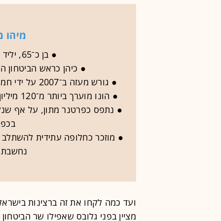
מיהו 
● בן כ־65, יליד מחנה הפליטים בח'אן יונס
● כיהן כראש הביטחון ה
● גורש מעזה ב־2007 על ידי חמאס, וסולק מפת"ח ב־2011 על ידי אבו מאזן
● הונו מוערך ביותר מ־120 מיליון דולר, וכיום הוא מתגורר באיחוד האמירויות
● נתפס כפרטנר מתון, על אף שנק
בכפר ד
● מוזכר כחלופה עתידית להשתלב 
נחשבת כ
ועד כמה לקחו את זה ברצינות בישראל
מציין בפני גלובס שאפילו שר הביטחון 