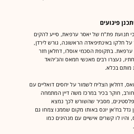
כנן פיגועים
ב־1961, גדל על ברכי תנועת פת"ח של יאסר ערפאת, סייע להקים
נוער שלה בגיל 20, נעצר על חלקו באינתיפאדה הראשונה, גורש לירדן,
ערפאת. בתקופת הסכמי אוסלו, דחלאן חזר
תיו, נעצרו רבים מאנשי חמאס והג'יהאד
מותם בכלא.
ס, דחלאן הצליח לשמור על יחסים דואליים עם
ורב, חוקר בכיר במרכז משה דיין המתמחה
פלסטינים, מסביר שהשורש לכך נמצא
גדל בח'אן יונס באותו מקום שממנו צמחו גם
 והיו לו קשרים אישיים עם מנהיגים כמו