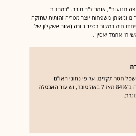
צה תנועות", אומר ד"ר חורב. "במחנות
ם ומאותן משפחות יוצר מטריה זהותית שחזקה
חתו חיה במקור בכפר ג'ורה (אזור אשקלון של
ייח' אחמד יאסין".
פל חסר תקדים. על פי נתוני האו"ם
מאפריל 2026, כלכלת עזה התכווצה ב־84% מאז 7 באוקטובר, ושיעור האבטלה