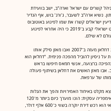
הל קשרים עם ישראל וארה"ב, ישב בוועידת
תון. נשיא ארה"ב לשעבר, ג'ורג' בוש, אף הגדיר
דיעין ישראלים קשרו את שמו לפיגוע באוטובוס
הילדים בכפר דרום ב־2000. בית משפט ישראלי קבע ב־2019 כי היה אחראי לפיגוע
בפרק הנוכחי של חייו, חמאס גירש את דחלאן מעזה ב־2007 ואבו מאזן סילק אותו
, בעקבות טענות על ניסיון להוביל מהפכה פנימית. "דחלאן הוא
. בהפיכה ברצועה, אנשי חמאס חיפשו בראש
. אבו מאזן האשים את דחלאן בשיתוף פעולה
מותו של ערפאת.
א מקלט באיחוד האמירויות והפך את הגלות
לנכס. לאורך השנים הוא בנה לעצמו אימפריה עסקית: הונו מוערך כיום ביותר מ־120
מיליון דולר, כאשר ממקום מושבו בדובאי הוא רכש דירת יוקרה בשווי כ־600 אלף דולר,