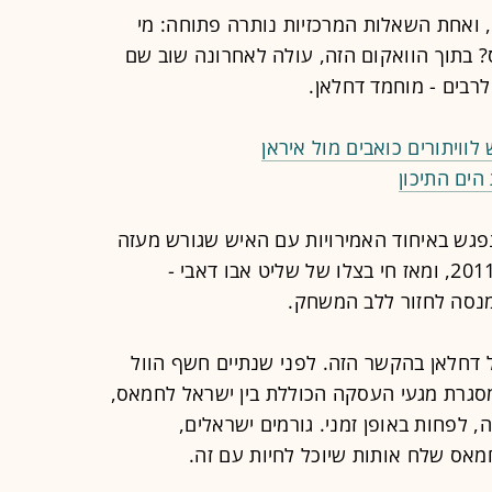
 ואחת השאלות המרכזיות נותרה פתוחה: מי
 בתוך הוואקום הזה, עולה לאחרונה שוב שם
רבים - מוחמד דחלאן.
וויתורים כואבים מול איראן
הים התיכון
פגש באיחוד האמירויות עם האיש שגורש מעזה
לפני כמעט 20 שנה, סולק מפת"ח ב־2011, ומאז חי בצלו של שליט אבו דאבי -
נסה לחזור ללב המשחק.
דחלאן בהקשר הזה. לפני שנתיים חשף הוול
במסגרת מגעי העסקה הכוללת בין ישראל לחמאס,
, לפחות באופן זמני. גורמים ישראלים,
מאס שלח אותות שיוכל לחיות עם זה.