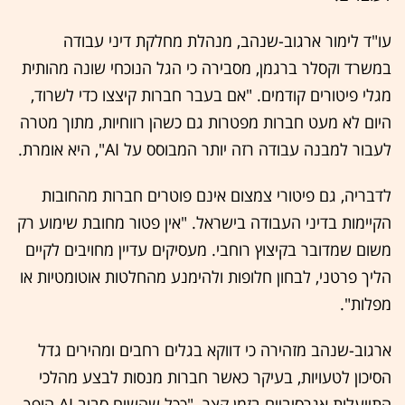
עו"ד לימור ארגוב-שנהב, מנהלת מחלקת דיני עבודה
במשרד וקסלר ברגמן, מסבירה כי הגל הנוכחי שונה מהותית
מגלי פיטורים קודמים. "אם בעבר חברות קיצצו כדי לשרוד,
היום לא מעט חברות מפטרות גם כשהן רווחיות, מתוך מטרה
לעבור למבנה עבודה רזה יותר המבוסס על AI", היא אומרת.
לדבריה, גם פיטורי צמצום אינם פוטרים חברות מהחובות
הקיימות בדיני העבודה בישראל. "אין פטור מחובת שימוע רק
משום שמדובר בקיצוץ רוחבי. מעסיקים עדיין מחויבים לקיים
הליך פרטני, לבחון חלופות ולהימנע מהחלטות אוטומטיות או
מפלות".
ארגוב-שנהב מזהירה כי דווקא בגלים רחבים ומהירים גדל
הסיכון לטעויות, בעיקר כאשר חברות מנסות לבצע מהלכי
התייעלות אגרסיביים בזמן קצר. "ככל שהשיח סביב AI הופך