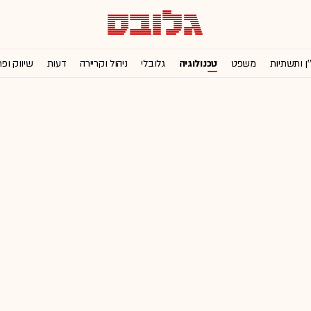
'ן ותשתיות
משפט
טכנולוגיה
גלובלי
ניהול וקריירה
דעות
שיווק ופ