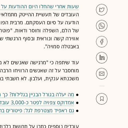
שעות אחרי שהחלו היום ההודעות על ה
העובדים של תעשיית ההייטק מתמלאים 
הודעה על סיום העסקתם. מרבית הפוס
של הלם, השפלה וחוסר ודאות. "פוטרת
אווירה קשה ונוראית ובסוף הרגשתי 
באבטלה סמויה".
עוד שיתפה כי "מרגישה שאנשים לא מר
מוחסבר על זה שאנשים הרוויחו הרבה 
משכנתא ענקית, ועלבון. לא חשבתי בח
●
מה יעלה בגורל הבניין בגלילות? כך 
●
אמדוקס צפויה לפטר כ-3,000 עובדים. מאות מהם בישראל
●
גם ראפיד מצטרפת לגל: פיטורים ב
עובדים נוספים כתבו על תחושת בלבול 