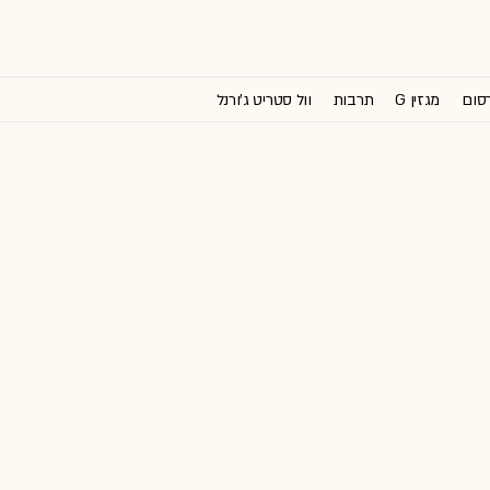
רסום
מגזין G
תרבות
וול סטריט ג'ורנל