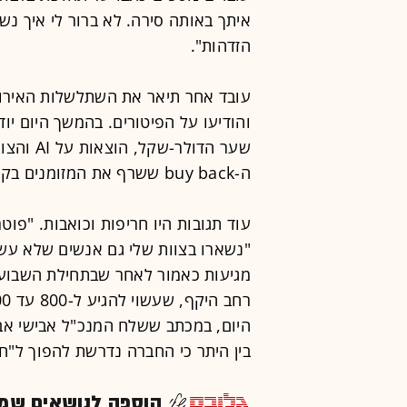
איתך באותה סירה. לא ברור לי איך נשא
הזדהות".
והודיעו על הפיטורים. בהמשך היום יוד
שער הדול
ה-buy back ששרף את המזומנים בקופה".
עוד תגובות היו חריפות וכואבות. "פוט
"נשארו בצוות שלי גם אנשים שלא עשו 
מגיעות כאמור לאחר שבתחילת השבוע נ
היום, במכתב ששלח המנכ"ל אבישי אבר
בין היתר כי החברה נדרשת להפוך ל"חב
הוספה לנושאים שמענ