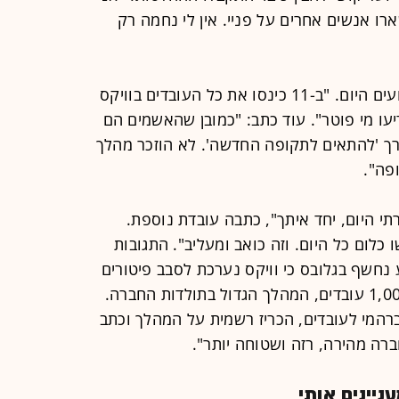
רו אנשים אחרים על פניי. אין לי נחמה רק
עובד אחר תיאר את השתלשלות האירועים היום. "ב-11 כינסו את כל העובדים בוויקס
יעו מי פוטר". עוד כתב: "כמובן שהאשמים הם
ר-שקל, הוצאות על AI והצורך 'להתאים לתקופה החדשה'. לא הוזכר מהלך
רתי היום, יחד איתך", כתבה עובדת נוספת.
כלום כל היום. וזה כואב ומעליב". התגובות
חשף בגלובס כי וויקס נערכת לסבב פיטורים
רחב היקף, שעשוי להגיע ל-800 עד 1,000 עובדים, המהלך הגדול בתולדות החברה.
המי לעובדים, הכריז רשמית על המהלך וכתב
רה מהירה, רזה ושטוחה יותר".
יינים אותי