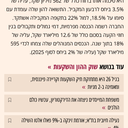
היא סיכמה אותו ברווח כולל של 562 מיליון שקל, עליה של
3.5% ביחס לרבעון המקביל. התשואה להון שלה עומדת עם
סיומו על 18.5%, למול 22% בתקופה המקבילה אשתקד.
החברה רשמה הכנסה מפרמיות, דמי גמולים ותקבולים בגין
חוזי הקעה בסכום כולל של 12.6 מיליארד שקל, עליה של
18% בתוך שנה. הנכסים המנוהלים שלה צמחו לכדי 595
מיליארד שקל (עליה של 2% ביחס לסוף 2025).
עוד בנושא
שוק ההון והשקעות
בגיל 26 היא מתחזקת תיק השקעות וקריירה פיננסית,
ומאמינה ב-2 מניות
משפחת המייסדים ניצחה את הדירקטוריון, עכשיו כולם
הולכים
נעילה חיובית בת"א; אורמת זינקה ב-9% פאלו אלטו השילה