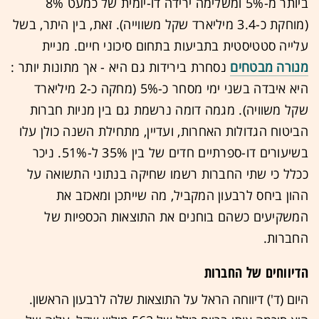
ביותר מ-5% ומשלימה ירידה דו-יומית של כמעט 8%
(מוחקת כ-3.4 מיליארד שקל משווייה). זאת, בין היתר, בשל
עלייה סטטיסטית בתביעות בתחום סיכוני חיים. מניית
מנורה מבטחים
נסחרת בירידות גם היא - אך מתונות יותר :
היא איבדה בשני ימי מסחר כ-5% (מחקה כ-2 מיליארד
שקל משוויה).
מגמה דומה נרשמת גם בין מניות חברות
הביטוח הגדולות האחרות, ועדיין, מתחילת השנה כולן עלו
בשיעורים דו-ספרתיים חדים של בין 35% ל-51%. ניכר
ככלל כי שתי החברות רשמו שחיקה בנתוני התשואה על
ההון ביחס לרבעון המקביל, מה שייתכן ומאכזב את
המשקיעים כשהם בוחנים את התוצאות הכספיות של
החברות.
הדיווחים של החברות
היום (ד') דיווחה הראל על התוצאות שלה לרבעון הראשון.