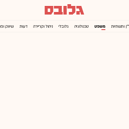
''ן ותשתיות
משפט
טכנולוגיה
גלובלי
ניהול וקריירה
דעות
שיווק ופ