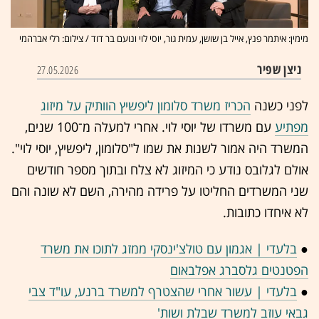
מימין: איתמר פנץ, אייל בן שושן, עמית גור, יוסי לוי ונועם בר דוד / צילום: רלי אברהמי
ניצן שפיר
27.05.2026
לפני כשנה
הכריז משרד סלומון ליפשיץ הוותיק על מיזוג
מפתיע
עם משרדו של יוסי לוי. אחרי למעלה מ־100 שנים,
המשרד היה אמור לשנות את שמו ל"סלומון, ליפשיץ, יוסי לוי".
אולם לגלובס נודע כי המיזוג לא צלח ובתוך מספר חודשים
שני המשרדים החליטו על פרידה מהירה, השם לא שונה והם
לא איחדו כתובות.
●
בלעדי | אגמון עם טולצ'ינסקי ממזג לתוכו את משרד
הפטנטים גלסברג אפלבאום
●
בלעדי | עשור אחרי שהצטרף למשרד ברנע, עו"ד צבי
גבאי עוזב למשרד שבלת ושות'