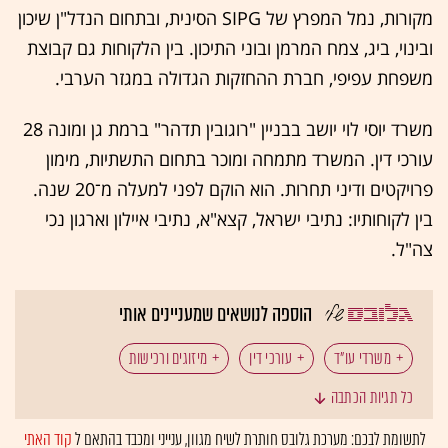
מקורות, נמל המפרץ של SIPG הסינית, ובתחום הנדל"ן שיכון
ובינוי, ביג, צמח המרמן ובוני התיכון. בין הלקוחות גם קבוצת
משפחת עפיפי, חברת ההחזקות הגדולה במגזר הערבי.
משרד יוסי לוי יושב בבניין "רוגובין תדהר" ברמת גן ומונה 28
עורכי דין. המשרד מתמחה ומוכר בתחום התשתיות, מימון
פרויקטים ודיני תחרות. הוא הוקם לפני למעלה מ־20 שנה.
בין לקוחותיו: נתיבי ישראל, קצא"א, נתיבי איילון וארגון נכי
צה"ל.
הוספה לנושאים שמעניינים אותי
משרדי עו"ד
עורכי דין
מיזוגים ורכישות
כל תגיות הכתבה
עו"ד יוסי לוי
לתשומת לבכם: מערכת גלובס חותרת לשיח מגוון, ענייני ומכבד בהתאם ל
קוד האתי