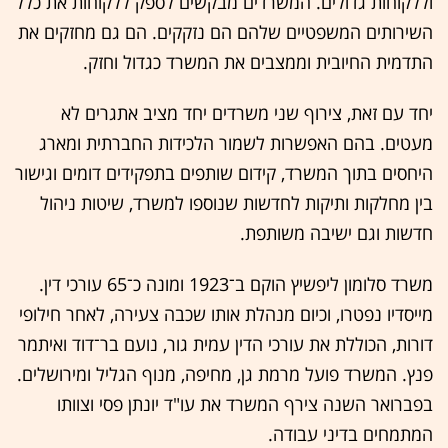
וללקוחות גדולים. המשרדים מבקשים לספק ללקוחות את כלל
השירותים המשפטיים שלהם הם נזקקים. הם גם מחזקים את
התדמית החיובית וממצבים את המשרד כגדול וחזק.
יחד עם זאת, צירוף שני משרדים יחד מציב אתגרים לא
מעטים. בהם האפשרות לשמור הלכידות החברתית ומארג
היחסים בתוך המשרד, קידום שותפים בתפקידים דומים וגישור
בין מחלקות ותיקות לחדשות שנוספו למשרד, שיטות ניהול
חדשות וגם ישיבה משותפת.
משרד סלומון ליפשיץ הוקם ב־1923 ומונה כ־65 עורכי דין.
מייסדיו נפטרו, וכיום מנהלת אותו שכבה צעירה, לאחר חילופי
דורות, הכוללת את עורכי הדין עמית גור, נועם בר־דוד ואיתמר
פנץ. המשרד פועל מרמת גן, מחיפה, מנוף הגליל ומירושלים.
בפברואר השנה צירף המשרד את עו"ד יונתן פסי וצוותו
המתמחים בדיני עבודה.