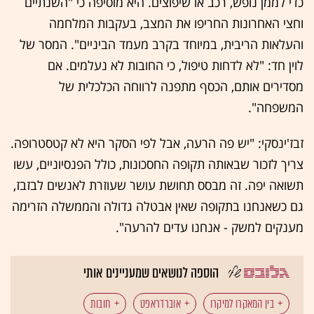
כדי לממן נופש, רכב או שיפוצים. היא מוסיפה כי "השנתיים
וחצי האחרונות החריפו את המצב, בעקבות המלחמה
והעלאות הריבית, במיוחד בקרב מעמד הביניים". המסר של
לוין חד: "לא לדחות טיפול, כי החובות לא נעלמים. אם
מסדירים אותם, הכסף מתפנה לרווחה הכלכלית של
המשפחה".
זבז'ינסקי: "יש פה הרעה, אבל לפי הסקר היא לא קטסטרופה.
צריך לזכור שבאותה תקופה החסכונות, כולל הפנסיוניים, עשו
תשואה יפה. זה מבסס תחושת עושר שעוזרת לאנשים לבזבז,
גם כשאנחנו בתקופה שאין אבטלה גדולה והממשלה הזרימה
מענקים למשק - אנחנו עדים להרעה".
הוספה לנושאים שמעניינים אותי
בין המאקרו למיקרו
אוברדראפט
חובות