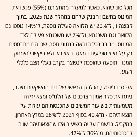
מכל סוג שהוא, כאשר למעלה ממחציתם (55%) פגשו את
המינוס בחשבון הבנק שלהם במהלך שנת 2025. בתוך
קבוצה זו, ל־20% יש הלוואה פעילה נוספת, ל־14% נוספו גם
הלוואה וגם משכנתא, ול־7% יש משכנתא פעילה לצד
המינוס. מדובר ככל הנראה בנתוני חסר, שכן הם מתבססים
רק על מי שמופיעים במאגר האשראי ולא ביקשו להימחק
ממנו - תופעה שהופכת לנפוצה בקרב בעלי מצב כלכלי
רעוע.
אלכס זבז'ינסקי, הכלכלן הראשי של בית ההשקעות מיטב,
ניתח את סקר אמון הצרכנים של הלמ"ס ומצא ירידה
משמעותית בשיעור המשיבים שהכנסותיהם עולות על
הוצאותיהם - מ־40% בסוף 2021 ל־28% במרץ האחרון.
במקביל, נרשמה עלייה בשיעור אלו שהוצאותיהם שוות
להכנסותיהם, מ־36% ל־47%.