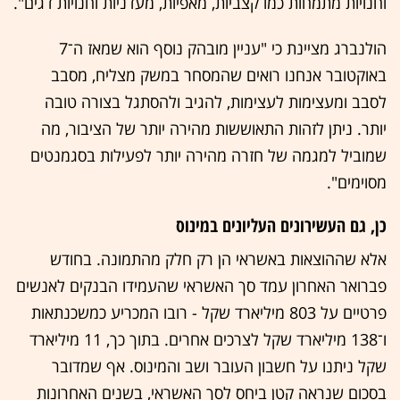
וחנויות מתמחות כמו קצביות, מאפיות, מעדניות וחנויות דגים".
הולנברג מציינת כי "עניין מובהק נוסף הוא שמאז ה־7
באוקטובר אנחנו רואים שהמסחר במשק מצליח, מסבב
לסבב ומעצימות לעצימות, להגיב ולהסתגל בצורה טובה
יותר. ניתן לזהות התאוששות מהירה יותר של הציבור, מה
שמוביל למגמה של חזרה מהירה יותר לפעילות בסגמנטים
מסוימים".
כן, גם העשירונים העליונים במינוס
אלא שההוצאות באשראי הן רק חלק מהתמונה. בחודש
פברואר האחרון עמד סך האשראי שהעמידו הבנקים לאנשים
פרטיים על 803 מיליארד שקל - רובו המכריע כמשכנתאות
ו־138 מיליארד שקל לצרכים אחרים. בתוך כך, 11 מיליארד
שקל ניתנו על חשבון העובר ושב והמינוס. אף שמדובר
בסכום שנראה קטן ביחס לסך האשראי, בשנים האחרונות