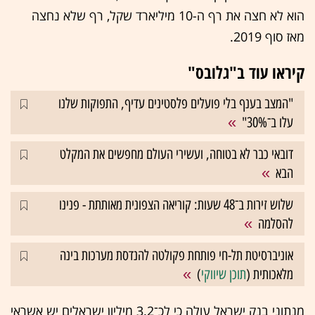
הוא לא חצה את רף ה-10 מיליארד שקל, רף שלא נחצה
מאז סוף 2019.
קיראו עוד ב"גלובס"
"המצב בענף בלי פועלים פלסטינים עדיף, התפוקות שלנו
עלו ב־30%"
דובאי כבר לא בטוחה, ועשירי העולם מחפשים את המקלט
הבא
שלוש זירות ב־48 שעות: קוריאה הצפונית מאותתת - פנינו
להסלמה
אוניברסיטת תל-חי פותחת פקולטה להנדסת מערכות בינה
מלאכותית (
תוכן שיווקי
)
מנתוני בנק ישראל עולה כי לכ־3.2 מיליון ישראלים יש אשראי