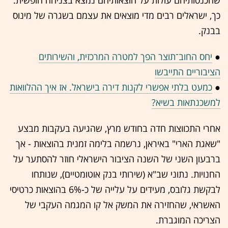
שהכנסותיהם עולות על הוצאותיהם נמצא בצניחה חופשית.
כך, ישראלים רבים מדי מוצאים את עצמם בשגרה של מינוס
בבנק.
●
יחס החוב־תוצר הפך למטרה המרכזית, והשירותים
הציבוריים התייבשו
●
כמעט בלתי אפשרי לקנות דירה בישראל. אז איך ההלוואות
למשכנתאות בשיא?
אחרי התכווצות חדה בחודש מרץ, שהגיעה בעקבות מבצע
"שאגת הארי" באיראן, נרשמה בלימה זמנית בהוצאות - אך
ברבעון השני של השנה הציבור הישראלי חוזר להסתער על
החנויות. נתוני שב"א (שירותי בנק אוטומטיים), שנותחו
לבקשת גלובס, מעידים על עלייה של כ-6% בהוצאות כרטיסי
האשראי, שהחזירה את המשק אל קו המגמה העקבי של
הצריכה המוגברת.