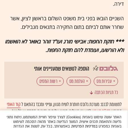
דירה.
השניים הובאו בפני בית משפט השלום בראשון לציון, אשר
שחרר אותם לביתם בתום החקירה בתנאים מגבילים.
*** חזקת החפות: אבישי מורג ועו"ד זוהר באואר לא הואשמו
ולא הורשעו, ועומדת להם חזקת החפות.
הוספה לנושאים שמעניינים אותי
עבירות מס
העלמת מס
רשות המסים
כל תגיות הכתבה
מס שבח, מס רכישה
נדל"ן: מיסוי ומשפט
לתשומת לבכם: מערכת גלובס חותרת לשיח מגוון, ענייני ומכבד בהתאם ל
קוד האתי
המופיע
בדו"ח האמון
לפיו אנו פועלים. ביטויי אלימות, גזענות, הסתה או כל שיח
מיסוי מקרקעין
עורכי דין
תצהיר כוזב
בלתי הולם אחר מסוננים בצורה
אוטומטית
ולא יפורסמו באתר.
האתר עושה שימוש בעוגיות (Cookies) לצורך שיפור חוויית המשתמש, ניתוח נתוני
גלישה והתאמת תכנים אישית. המשך הגלישה באתר מהווה הסכמה לשימוש
שכר דירה
השכרת דירה
מס הכנסה
בעוגיות כמפורט
במדיניות הפרטיות
. באפשרותך, בכל עת, לשנות את הגדרות