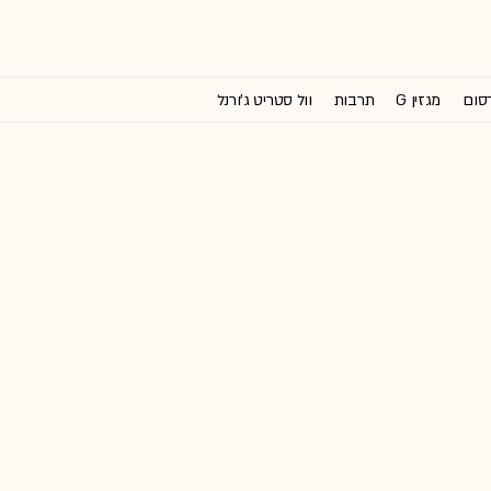
רסום
מגזין G
תרבות
וול סטריט ג'ורנל