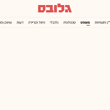
''ן ותשתיות
משפט
טכנולוגיה
גלובלי
ניהול וקריירה
דעות
שיווק ופ