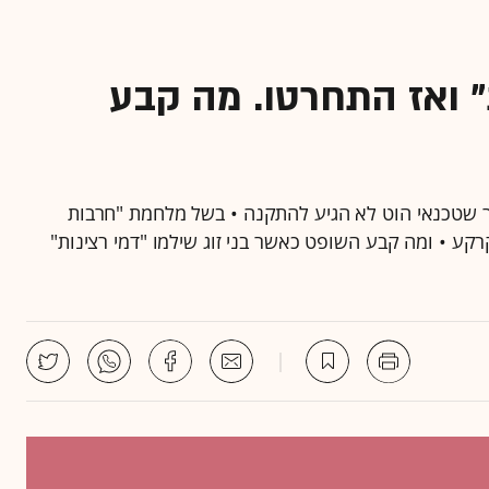
ת" ואז התחרטו. מה קבע
פצות את הלקוח ב-600 שקל, לאחר שטכנאי הוט לא הגיע להתקנה • בשל מלחמת "חרבות
רקע • ומה קבע השופט כאשר בני זוג שילמו "דמי רצינות"