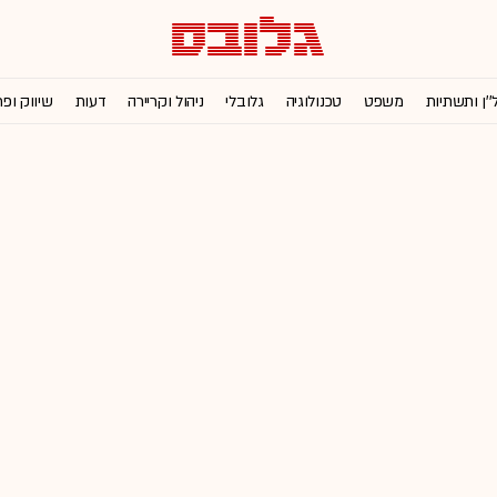
''ן ותשתיות
משפט
טכנולוגיה
גלובלי
ניהול וקריירה
דעות
שיווק ופ