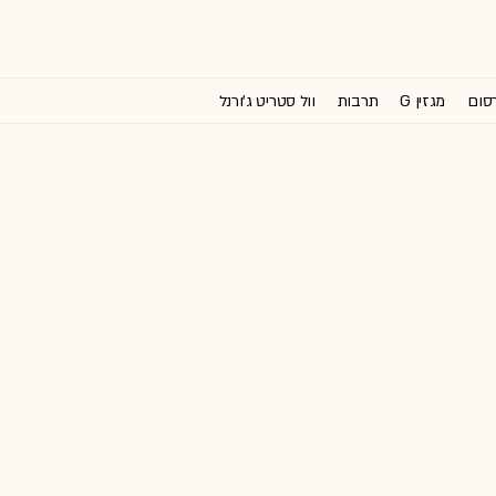
רסום
מגזין G
תרבות
וול סטריט ג'ורנל