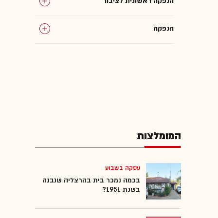
הנפקה ראשונית לציבור
הנפקה
תשקיף
Wolt
אקזיטים
המומלצות
המומלצות
עסקה בשבוע
בכמה נמכר בית בהרצליה שנבנה
בשנת 1951?