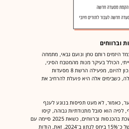
ת וברווחים
מד היזמים רותם טחן ונועם גבאי, מתמחה
י, הכולל בעיקר מנות מהמטבח הסיני,
התאילנדי, היפני, ההודי והווייטנאמי. נכון להיום, מפעילה הרשת 8 מסעדות
לה, כשבימים אלה היא פועלת להרחיב את
ר, כאמור, לא מעט תפיסות בנוגע לענף
לפיה הוא סובל מתנודתיות גבוהה, קיסו
הציגה בשנים האחרונות צמיחה מתמשכת בהכנסות וברווחים, כשאת 2025 סיימה עם
הכנסות של כ־307 מיליון שקל, גידול של כ־15% ביחס לנתון ב־2024. זאת, הודות