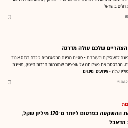
דולים בישראל
1
צהריים שלכם עולה מדרגה
ונה למעסיקים ולעובדים • סוגיית הבינה המלאכותית כיכבה בכנס איגוד
רה, המבססת את פעילותה על אופציות שתורמות חברות הייטק, מציינת
אירועים ומינויים
21.06.
בות
המונדיאל מקפיץ את ההשקעה בפרסום ליותר מ־170 מיליון שקל,
 הדאבל