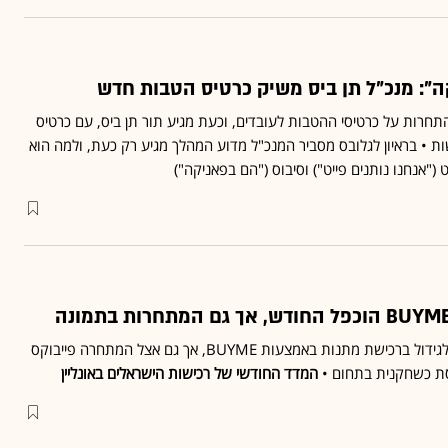
": מנכ"ל תן ביס משיק כרטיס הטבות חדש
ות על כרטיסי ההטבות לעובדים, וכעת מגיע תור תן ביס, עם כרטיס
 • בראיון לגלובס מסביר המנכ"ל מדוע המהלך מגיע רק כעת, ולמה הוא
("אנחנו נותנים פייט") וסיבוס ("הם בפאניקה")
סיום שנת הלימודים הוביל לגידול ברכישת מתנות באמצעות BUYME, אך גם אצל המתחרה פייבוקס
סת כשחקנית בתחום •
המדד החודשי של רכישות הישראלים באונליין