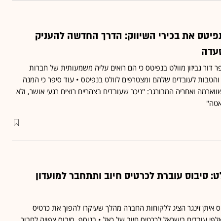
פיטס את בכירי השיווק: הדרך החדשה להעניק
עדה
בס, סיפר דור גביזון מוולט בנפיטס כי הם רואים עליה משמעותית של חברות
והטבות לעובדים שלהם ומצטרפים לוולט בנפיטס • עוד סיפר כי המנה
ווארמה ואחריה המבורגר: "ניכר שעובדים בצהריים רוצים רגעי אושר, ולא
אטה"
: סיבוס עוברת לכרטיס חיוב ותתחבר למועדון
וס איתן זינגר הציג ללקוחות החברה מהלך שעיקרו להפוך את כרטיס
י עובדים בישראל לכרטיס חיוב של כאל • בנוסף, סיבוס צפויה לחבור