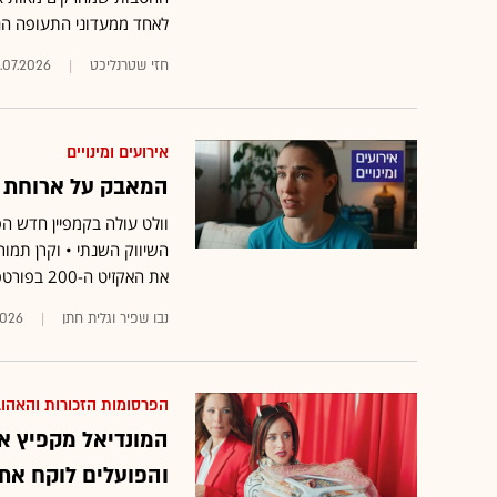
לאחד ממעדוני התעופה הג
חזי שטרנליכט
5.07.2026
אירועים ומינויים
המאבק על ארוחת ה
וולט עולה בקמפיין חדש הפ
השיווק השנתי • וקרן תמו
את האקזיט ה-200 בפורטפוליו שלה •
נבו שפיר וגלית חתן
2026
הפרסומות הזכורות והאהו
והפועלים לוקח את