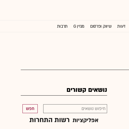
דעות
שיווק ופרסום
מגזין G
תרבות
וול סטריט ג'ורנל
נושאים קשורים
חפש
רשות התחרות
אפליקציות