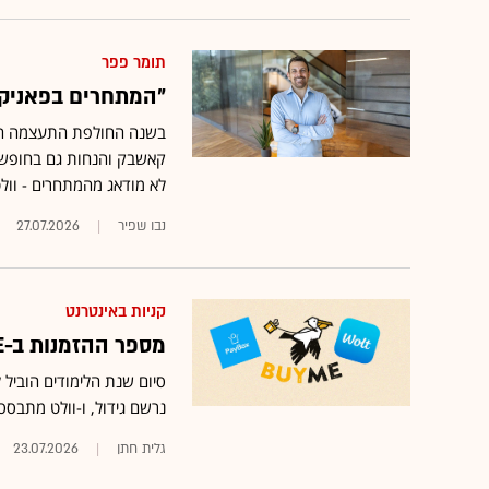
תומר פפר
"המתחרים בפאניקה
בשנה החולפת התעצמה התחר
קאשבק והנחות גם בחופשות
לא מודאג מהמתחרים - וולט 
נבו שפיר
27.07.2026
קניות באינטרנט
מספר ההזמנות ב-BUYME הוכפל החודש, אך גם המתחרות בתמונה
נרשם גידול, ו-וולט מתבס
גלית חתן
23.07.2026