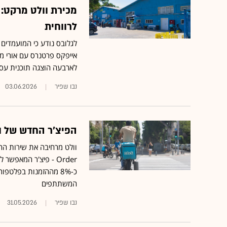
מכירת וולט מרקט: 
לרווחית
לגלובס נודע כי המועמדים
אייפקס פרטנרס עם אורי מק
לארבעה הוצגה תוכנית עסקית הכוללת מעבר
נבו שפיר
03.06.2026
הפיצ’ר החדש של וו
Order - פיצ'ר המאפש
כ-8% מההזמנות בפלטפו
המשתתפים
נבו שפיר
31.05.2026