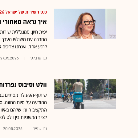
כנס השירות של ישראל 2026
איך נראה מאחורי 
יפית חיון, סמנכ"לית שירו
החברה עם משולש הערך שלה
לרגע אחד, ואנחנו צריכים 
נבו טרבלסי
27.05.2026
וולט וסיבוס נפרדו
שיתוף-הפעולה מסתיים במס
ההודעה על סיום החוזה, ס
התקציב היומי שלהם באיזו ד
לצייר המשכיות בין וולט לס
נבו שפיר
20.05.2026