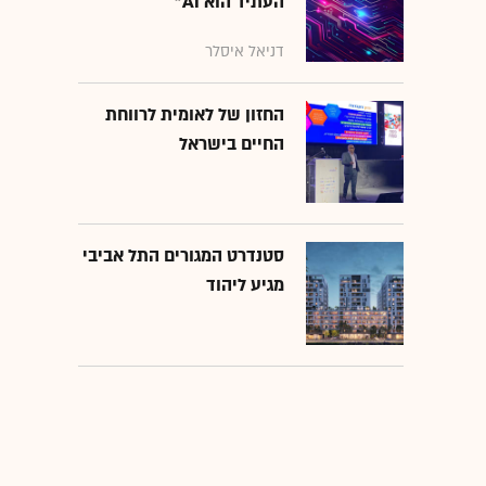
העתיד הוא AI"
דניאל איסלר
החזון של לאומית לרווחת
החיים בישראל
סטנדרט המגורים התל אביבי
מגיע ליהוד