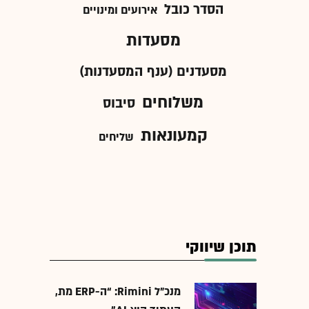
הסדר כובל
אירועים ומינויים
מסעדות
מסעדנים (ענף המסעדנות)
משלוחים
סיבוס
קמעונאות
שליחים
תוכן שיווקי
מנכ״ל Rimini: “ה-ERP מת,