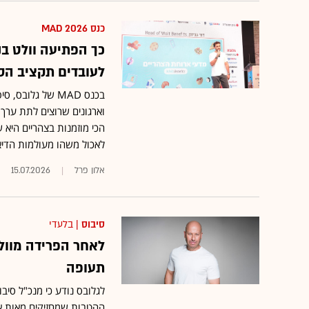
כנס MAD 2026
כך הפתיעה וולט בנ
לעובדים תקציב הס
בכנס MAD של גלו
וארגונים שרוצים לתת ערך 
הכי מוזמנות בצהריים היא ש
לאכול משהו מעולמות הדי
אלון פרל
15.07.2026
סיבוס
| בלעדי
לאחר הפרידה מוולט
תעופה
לגלובס נודע כי מנכ"ל סיב
ההטבות שמחזיקים מאות אלפ