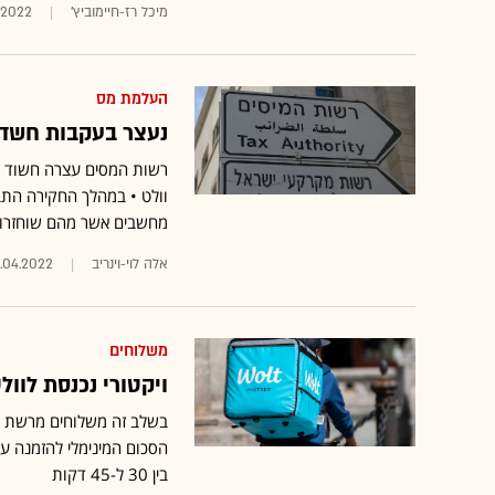
מיכל רז-חיימוביץ'
.2022
העלמת מס
נעצר בעקבות חשד לזיוף ח
רשות המסים עצרה חשוד נו
וולט • במהלך החקירה הת
מחשבים אשר מהם שוחזרו מ
אלה לוי-וינריב
2.04.2022
משלוחים
ויקטורי נכנסת לוולט: "נגיע למ
בשלב זה משלוחים מרשת הס
בין 30 ל-45 דקות