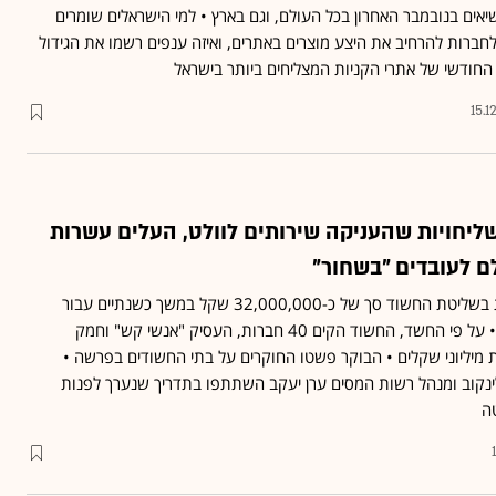
אים בנובמבר האחרון בכל העולם, וגם בארץ • למי הישראלים שומרים
ברות להרחיב את היצע מוצרים באתרים, ואיזה ענפים רשמו את הגידול
 החודשי של אתרי הקניות המצליחים ביותר בישראל
15.1
ליחויות שהעניקה שירותים לוולט, העלים עשרות
לם לעובדים "בשחור"
חברת וולט שילמה לחברות בשליטת החשוד סך של כ-32,000,000 שקל במשך כשנתיים עבור
העסקת כ-1,300 שליחים • על פי החשד, החשוד הקים 40 חברות, העסיק "אנשי קש" וחמק
יליוני שקלים • הבוקר פשטו החוקרים על בתי החשודים בפרשה •
נקוב ומנהל רשות המסים ערן יעקב השתתפו בתדריך שנערך לפנות
ה