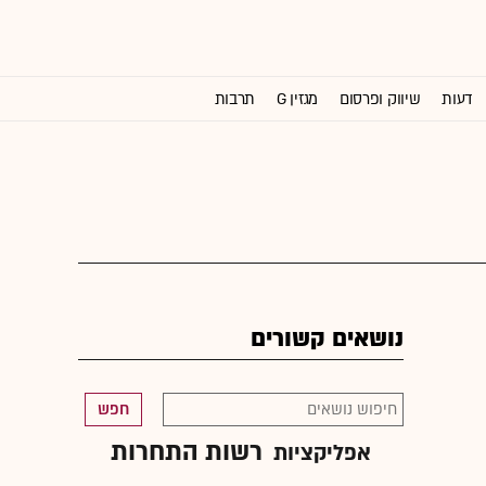
דעות
שיווק ופרסום
מגזין G
תרבות
וול סטריט ג'ורנל
נושאים קשורים
חפש
רשות התחרות
אפליקציות