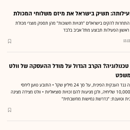
עילותה: תשיק בישראל את מיזם משלוחי המכולת
תחרות להקים בישראלים "חנויות חשוכות" מהן תספק מוצרי מכולת
ראשון הפעילות תבוצע מתל אביב בלבד
13.1
טכנולוגיה? הקרב הגדול על מודל ההעסקה של וולט
משפט
החל שלב ההוכחות בתביעה נגד הענקית הפינית, על סך 24 מיליון שקל • התובע טוען ליחסי
עובד-מעביד בין החברה ל-10,000 שליחיה, ולכן מגיעות להם זכויות סוציאליות • וולט מצידה מציגה
ית וטוענת: "נדרשת גמישות מחשבתית"