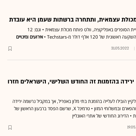
מכולת עצמאית, ותתחרה ברשתות שעמן היא עובדת
שנה אחרי שהושקה קטגוריית הסופרים באפליקציה, וולט פותח מכולת עצמאית • וגם: 12
של 120 אלף דולר מ-Techstars •
אירועים ומינויים
31.05.2022
ירידה בהזמנות זה החודש השלישי, הישראלים חזרו
ץ הובילו לעלייה בהזמנת בתי מלון באפריל, אך במקביל נרשמה ירידה
בהזמנות ברשתות השיווק והפארם ובמשלוחי המזון • טרמינל X, שרשם הפסד ברבעון הראשון של
 • הדירוג החודשי של אתרי האונליין
19.05