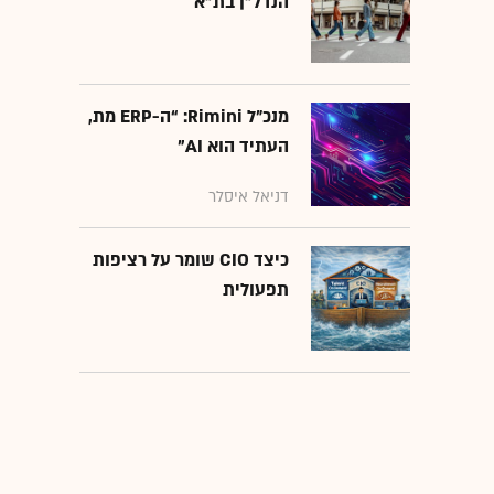
הנדל"ן בת"א
מנכ״ל Rimini: “ה-ERP מת,
העתיד הוא AI"
דניאל איסלר
כיצד CIO שומר על רציפות
תפעולית