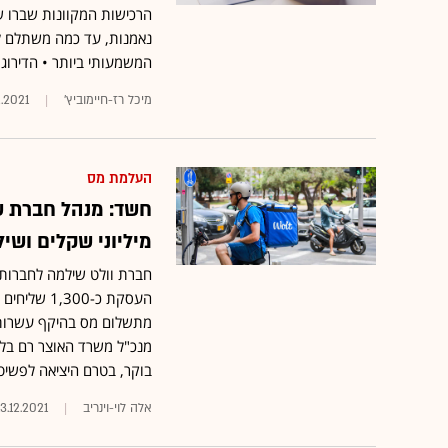
הרכישות המקוונות שברו שי
נאמנות, עד כמה משתלם לח
המשמעותי ביותר • הדירוג
מיכל רז-חיימוביץ'
2.2021
העלמת מס
חשד: מנהל חברת ש
מיליוני שקלים ושי
מתשלום מס בהיקף עשרות מ
מנכ"ל משרד האוצר רם בלי
בוקר, בטרם היציאה לפשיט
אלה לוי-וינריב
13.12.2021