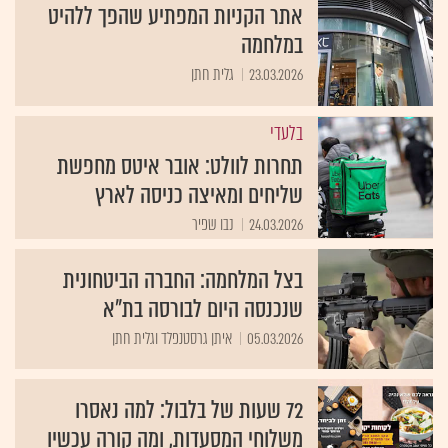
אתר הקניות המפתיע שהפך ללהיט
במלחמה
23.03.2026
גלית חתן
בלעדי
תחרות לוולט: אובר איטס מחפשת
שליחים ומאיצה כניסה לארץ
24.03.2026
נבו שפיר
בצל המלחמה: החברה הביטחונית
שנכנסה היום לבורסה בת"א
05.03.2026
איתן גרסטנפלד וגלית חתן
72 שעות של בלבול: למה נאסרו
משלוחי המסעדות, ומה קורה עכשיו