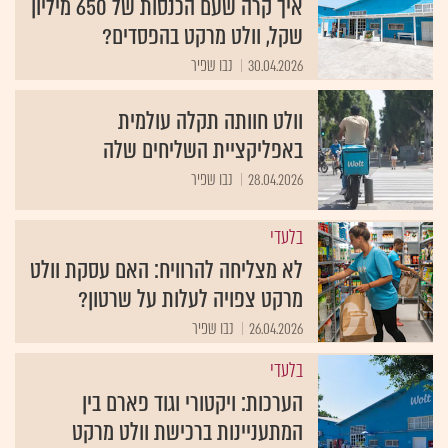
איך קרה שעם הכנסות של 650 מיליון
שקל, וולט מרקט בהפסדים?
30.04.2026
נבו שפיר
וולט חוותה תקלה עולמית
באפליקציית השליחים שלה
28.04.2026
נבו שפיר
בלעדי
לא מצליחה להרוויח: האם עסקת וולט
מרקט צפויה לעלות על שרטון?
26.04.2026
נבו שפיר
בלעדי
הערכות: ויקטורי וגוד פארם בין
המתעניינות ברכישת וולט מרקט