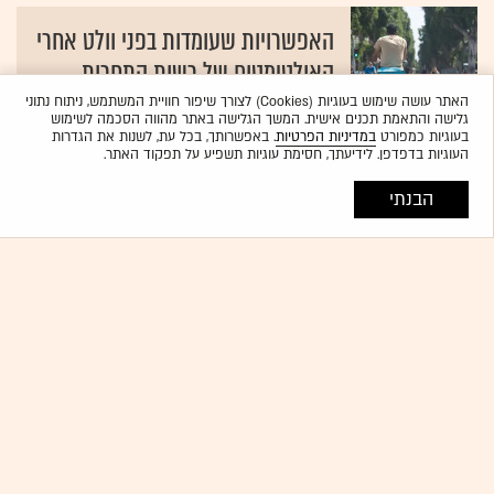
האפשרויות שעומדות בפני וולט אחרי
האולטימטום של רשות התחרות
האתר עושה שימוש בעוגיות (Cookies) לצורך שיפור חוויית המשתמש, ניתוח נתוני
21.01.2026
נבו שפיר
גלישה והתאמת תכנים אישית. המשך הגלישה באתר מהווה הסכמה לשימוש
בעוגיות כמפורט
במדיניות הפרטיות
. באפשרותך, בכל עת, לשנות את הגדרות
העוגיות בדפדפן. לידיעתך, חסימת עוגיות תשפיע על תפקוד האתר.
Wolt
הבנתי
וולט תיפרד מהנכס החשוב? מאחורי
האולטימטום של רשות התחרות
{19}
עמירם גיל
Wolt
מכה לוולט: הפטור מהסדר כובל לא
חודש; תיאלץ למכור את וולט מרקט?
{19}
נבו שפיר
HAAT