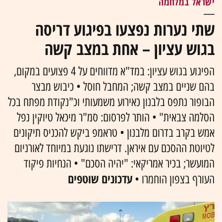
ישראל במלחמה
שתי נערות נפצעו בפיגוע דריסה
בגוש עציון – אחת במצב קשה
הפיגוע בגוש עציון: במד"א מדווחים על 4 פצועים במקום,
בהם שניים במצב קשה; המחבל חוסל • כיבוש מבצר
הבופור נתפס בלבנון כאירוע משמעותי וכ"נקודת מפתח בכל
הסלמה צבאית" • הותר לפרסום: סמ"ר מיכאל טיוקין נפל
אמש בקרב בדרום מלבנון • טראמפ ביקש להכניס תיקונים
לטיוטת ההסכם עם איראן. דרישתו נוגעת במיוחד לאורניום
המועשר; בכיר אמריקאי: "יהיה הסכם" • הנחיות פיקוד
עדכונים שוטפים
העורף בצפון הוחמרו •