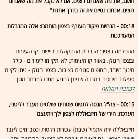
חושב, את מה שאנחנו רוצים. אם לא נקבל את מה שאנחנו
רוצים, אנחנו נסיים את זה בדרך אחרת"
00:18 - הנחיות פיקוד העורף בצפון הוחמרו: אלה ההגבלות
המעודכנות
ההסלמה בצפון: הגבלות ההתקהלות ביישובי קו העימות
ובצפון הגולן. באזור קו העימות: לא יתקיימו לימודים - כולל
חינוך מיוחד, החופים סגורים לציבור. בצפון הגולן - ניתן לקיים
פעילות חינוכית במבנה שניתן להגיע ממנו למרחב מוגן.
לכתבה המלאה
00:15 - צה"ל מנסה לתפוס שטחים שולטים מעבר לליטני,
הערכה: הירי של חיזבאללה לצפון ילך ויתעצם
חיזבאללה ירה אתמול (שבת) עשרות רקטות וכטב"מים לעבר
יישובי הצפון - גם לאזורים שבהם לא הופעלו התרעות יותר