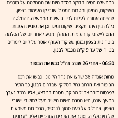
בממשלה הסירו הבוקר מסדר היום את ההחלטה על תוכנית
השיקום, המיגון והטבות המס ליישובי קו העימות בצפון,
שהייתה אמורה לעלות לדיון בישיבת הממשלה.ההחלטה
כללה בין היתר תקציבי שיקום ומיגון וכן את סוגיית הטבות
המס ליישובי קו העימות. המהלך מגיע לאחר יום של הסלמה
ביטחונית בצפון ובזמן שפיקוד העורף אוסר על קיום לימודים
בטווח של עד 9 ק"מ מגבול לבנון.
06:30 - אחרי 26 שנה: צה"ל כבש את הבופור
כוחות אוגדה 36 שחצו את נהר הליטני, כבשו את רכס
הבופור ואת מרחב נחל הסלוקי שבדרום לבנון, כך התיר
לפרסום דובר צה"ל הבוקר. מטרת המבצע, אליו צה"ל נערך
במשך שנה, היא הסרת האיום הישיר מעל לתושבי יישובי
הצפון. צה"ל פועל כעת סמוך לנבטיה, מרכז כוח משמעותי
של חיזבאללה, וסוגר את הצירים המרכזיים אליו. "ערוכים