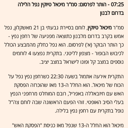
07:25 - הותר לפרסום: סמ"ר מיכאל טיוקין נפל הלילה
בדרום לבנון
סמ"ר
מיכאל טיוקין
, לוחם בסיירת גבעתי בן 21 מאשקלון, נפל
אמש בקרב בדרום מלבנון כתוצאה מפגיעה של רחפן נפץ -
כך הותר הבוקר (א') לפרסום. הוא נפל כחלק מהמבצע הכולל
לכיבוש הבופור - מצפון לליטני. בתקרית נפצעו 4 לוחמים
נוספים במצב קל ופונו לישראל במצב יציב.
התקרית אירעה אתמול בשעה 22:30 כשרחפן נפץ נפל על
הכוח של מיכאל. הוא החלל ה-13 מאז שהוכרזה הפסקת
האש עם חיזבאללה באפריל, רובם המוחלט מרחפני הנפץ
בעלי הסיב האופטי. זוהי הפעם הראשונה שבה לוחם צה"ל
נופל בתקרית עם רחפן נפץ בלילה.
מיכאל הוא החלל ה-13 שנפל מאז כניסת "הפסקת האש"