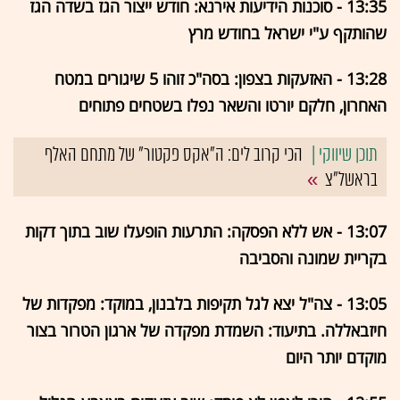
13:35 - סוכנות הידיעות אירנא: חודש ייצור הגז בשדה הגז
שהותקף ע"י ישראל בחודש מרץ
13:28 - האזעקות בצפון: בסה"כ זוהו 5 שיגורים במטח
האחרון, חלקם יורטו והשאר נפלו בשטחים פתוחים
הכי קרוב לים: ה"אקס פקטור" של מתחם האלף
בראשל"צ
13:07 - אש ללא הפסקה: התרעות הופעלו שוב בתוך דקות
בקריית שמונה והסביבה
13:05 - צה"ל יצא לגל תקיפות בלבנון, במוקד: מפקדות של
חיזבאללה. בתיעוד: השמדת מפקדה של ארגון הטרור בצור
מוקדם יותר היום