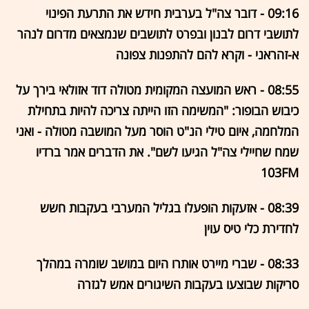
09:16 - דובר צה"ל בערבית חידש את התרעת הפינוי
לתושבי דרום לבנון ובפרט לתושבים שנמצאים מדרום לנהר
א-זהראני - וקרא להם להתפנות צפונה
08:55 - ראש המועצה המקומית מטולה דוד אזולאי בירך על
כיבוש הבופור: "המשימה הזו הייתה צריכה להיות בתחילת
המלחמה, איום טילי הנ"ט הוסר מעל המושבה מטולה - ואני
שמח שחיילי צה"ל הגיעו לשם". את הדברים אמר ברדיו
103FM
08:39 - אזעקות הופעלו בגליל המערבי בעקבות חשש
לחדירת כלי טיס עוין
08:33 - שברי מיירט אותרו היום במושב שומרה במהלך
סריקות שבוצעו בעקבות השיגורים אמש לגזרה