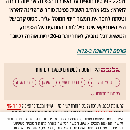
22:31 - פרטים נוספים על השבתת הספינה שהייתה בדרכה
לאיראן: צבא ארה"ב השבית ספינת סוחר שהפליגה לאיראן
וניסתה להפר את המצור הימי המוטל עליה. מטוס קרב של
הצי האמריקאי שיגר טיל לחדר המנועים של הספינה,
הנושאת דגל גמביה, לאחר יותר מ-20 יריות אזהרה לכיוונה
פורסם לראשונה ב-N12
הוספה לנושאים שמעניינים אותי
ישראל במלחמה
הפסקת אש
איראן
חיזבאללה
כל תגיות הכתבה
לבנון
פיגוע דריסה
צה"ל
דונלד טראמפ
לתשומת לבכם: מערכת גלובס חותרת לשיח מגוון, ענייני ומכבד בהתאם ל
קוד האתי
המופיע
בדו"ח האמון
לפיו אנו פועלים. ביטויי אלימות, גזענות, הסתה או כל שיח
פיקוד העורף
כטב"מים
טילים
מצר הורמוז
בלתי הולם אחר מסוננים בצורה
אוטומטית
ולא יפורסמו באתר.
האתר עושה שימוש בעוגיות (Cookies) לצורך שיפור חוויית המשתמש, ניתוח נתוני
גלישה והתאמת תכנים אישית. המשך הגלישה באתר מהווה הסכמה לשימוש
פיגוע
טרור
חמאס
רצועת עזה
בעוגיות כמפורט
במדיניות הפרטיות
. באפשרותך, בכל עת, לשנות את הגדרות