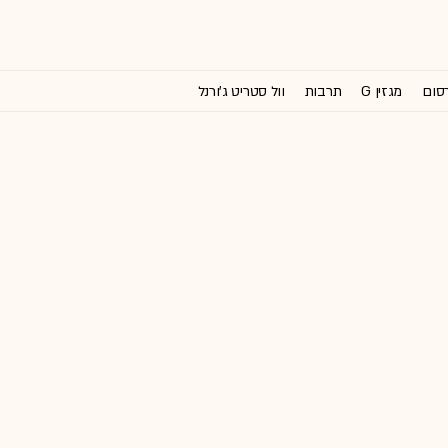
רסום
מגזין G
תרבות
וול סטריט ג'ורנל