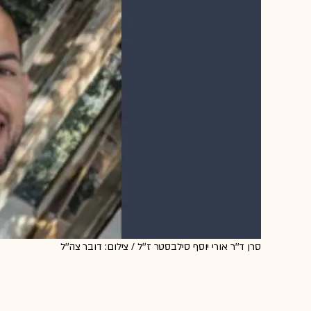
סרן ד''ר אורי יוסף סילבסטר ז''ל / צילום: דובר צה''ל