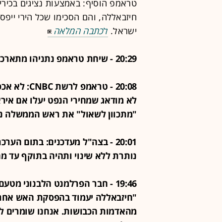
טראמפ הוסיף: באמצעות נציגים בכירי
חיזבאללה, והם הסכימו שכל הירי ייפ
ישראל.
ל
כתבה המלאה
20:29 - שיחת טראמפ נתניהו מתארכת - ונמשכת למעלה משעה
20:08 - טרא
לא מודאג שמחירי הנפט יעלו אם אירא
"מתכוון לשאול" את ראש הממשלה נתנ
20:01 - בצה"ל מעדכנים: בתום הע
נותרת ללא שינוי ותהיה בתוקף עד מחר ב
19:46 - חבר הפרלמנט הלבנוני מטע
"חיזבאללה יעמוד בהפסקת האש אחרי 
מהאדמות הכבושות. אנחנו שומרים ל