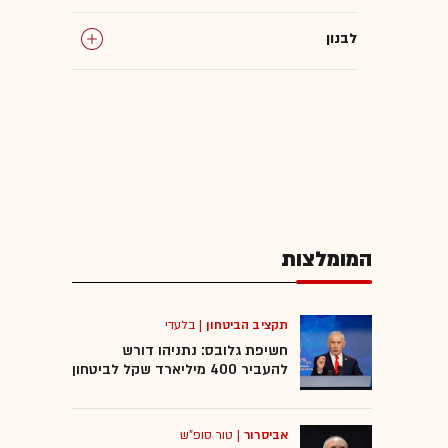
לבנון
צה"ל
דונלד טראמפ
צבא ארה"ב
המומלצות
מצר הורמוז
משמרות המהפכה
תקציב הביטחון
|
בלעדי
חשיפת גלובס: נתניהו דורש
להעביר 400 מיליארד שקל לביטחון
מוג'תבא חמינאי
אביסרור
|
טור סופ"ש
כטב"מים