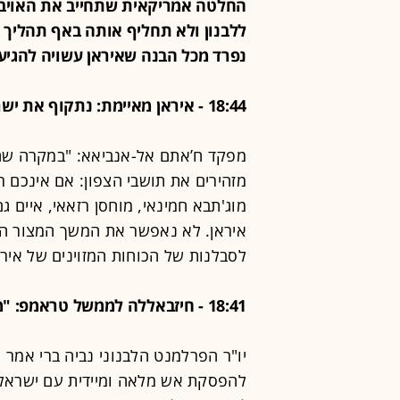
החלטה אמריקאית שתחייב את האויב ל
ללבנון ולא תחליף אותה באף תהליך מ
נפרד מכל הבנה שאיראן עשויה להגי
18:44 - איראן מאיימת: נתקוף את ישראל אם היא תתקוף בביירות
מפקד ח’אתם אל-אנביאא: "במקרה שה
מזהירים את תושבי הצפון: אם אינכם רו
מוג'תבא חמינאי, מוחסן רזאאי, איים 
איראן. לא נאפשר את המשך המצור הימ
לסבלנות של הכוחות המזוינים של איראן
18:41 - חיזבאללה לממשל טראמפ: "מוכנים להפסקת אש מלאה ומיידית"
יו"ר הפרלמנט הלבנוני נביה ברי אמר 
להפסקת אש מלאה ומיידית עם ישראל וה