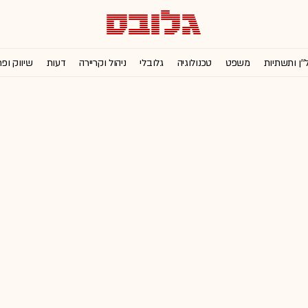
''ן ותשתיות
משפט
טכנולוגיה
גלובלי
ניהול וקריירה
דעות
שיווק ופ