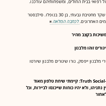
ל רפואי בבית החולים, ומשפחותיהם עודכנו.
סרן סילבסטר ז"ל היה הרופא של גדוד שקד מחטיבת גבעתי, בן 30 בנופלו. סילבסטר
מים האחרונים.
לכתבה המלאה
לבנון ייפסק, נורו שיגורים מלבנון שיורטו
20:31 - נשיא ארה"ב דונלד טראמפ ב-Truth Social: קיימתי שיחת טלפון מאוד
ניהו, ולא יהיו כוחות שייכנסו לביירות, וכל
לאחור