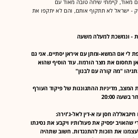
ם מאוד, קיימתי שיחה טובה מאוד עם
סק - ישראל לא תתקוף אותם, והם לא יתקפו את
מפ לרשת CNBC: לא אכפת לי אם המשא-ומתן עם איראן יסתיים. אני גם
ן תחסום את מצר הורמוז. עוד הוסיף שהוא
יהו "מה קורה עם לבנון"
רכת המצב, מדיניות ההתגוננות של פיקוד העורף
שעה 20:00
ם חיזבאללה חסן עז א-דין לאל-ג'זירה:
שהאויב יפסיק את פעולותיו ויקבע את נסיגתו
עצמנו את הזכות להתנגדות. חשוב שתהיה