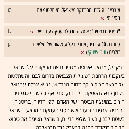
אזרבייג'ן הולכת ומתרחקת מישראל. מי תקטוף את
הפירות?
"תפנית דרמטית": איטליה מבטלת עסקה עם רפאל
פחות מ-20 עובדים, אחריות על עסקאות של מיליארדי
דולרים (
תוכן שיווקי
)
במקביל, מנהיגי אירופה מגבירים את הביקורת על ישראל
בעקבות הרחבת הפעילות הצבאית בדרום לבנון והשתלטות
על מבצר הבופור, כך מדווח הגרדיאן. נשיא צרפת עמנואל
מקרון קרא להפסקת הלחימה, ופריז אף ביקשה לכנס דיון
חירום במועצת הביטחון של האו"ם. לפי הדיווח, בריטניה,
גרמניה וצרפת הביעו חשש מפני העמקת המבצע הישראלי
בשטח לבנון, בעוד שלפי הדיווח, בישראל מציגים את כיבוש
הבופור כנקודת מפנה במאבק נגד חיזבאללה.