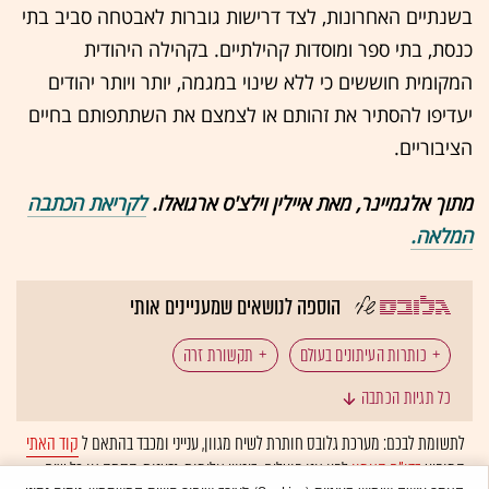
בשנתיים האחרונות, לצד דרישות גוברות לאבטחה סביב בתי
כנסת, בתי ספר ומוסדות קהילתיים. בקהילה היהודית
המקומית חוששים כי ללא שינוי במגמה, יותר ויותר יהודים
יעדיפו להסתיר את זהותם או לצמצם את השתתפותם בחיים
הציבוריים.
מתוך אלגמיינר, מאת איילין וילצ'ס ארגואלו.
לקריאת הכתבה
המלאה.
הוספה לנושאים שמעניינים אותי
כותרות העיתונים בעולם
תקשורת זרה
כל תגיות הכתבה
סיקור תקשורתי
ישראל במלחמה
לבנון
צה"ל
לתשומת לבכם: מערכת גלובס חותרת לשיח מגוון, ענייני ומכבד בהתאם ל
קוד האתי
המופיע
בדו"ח האמון
לפיו אנו פועלים. ביטויי אלימות, גזענות, הסתה או כל שיח
סוריה
נורבגיה
אנטישמיות
חיזבאללה