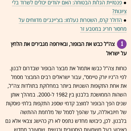
●
פנטזיית הגלות הבטוחה: האם יהודים יכולים לשרוד בלי
ציונות?
●
הדולר קרס, השטרות נעלמו: בצ'יינג'ים מדווחים על
מחסור חריג במטבע זר
1
צה"ל כבש את הבופור, ובאירופה מגבירים את הלחץ
על ישראל
כוחות צה"ל כבשו אתמול את מבצר הבופור שבדרום לבנון.
לפי ה"ניו יורק טיימס", עבור ישראלים רבים המבצר מסמל
את אחת התקופות השנויות ביותר במחלוקת בתולדות צה"ל,
השהות הממושכת בלבנון בין 1982 ל-2000. במהלך אותן
שנים הפך הבופור למוצב קדמי שספג התקפות בלתי פוסקות
של חיזבאללה, עד שהפך לסמל של מלחמת ההתשה
בלבנון. לכן, כיבושו מחדש נתפס לא רק כהישג צבאי אלא גם
כאירוע בעל משמעות היסטורית ורגשית, שמעורר מחדש