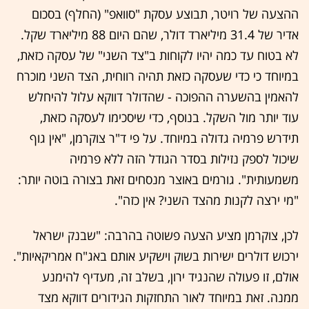
ההצעה של רויטר, תבוצע עסקת "סוואפ" (החלף) בסכום
אדיר של 31.4 מיליארד דולר, שהם היום 88 מיליארד שקל.
לא בטוח עד כמה יהיו לקוחות ב"צד השני" של עסקה כזאת,
במיוחד כי כדי שעסקה כזאת תהיה רווחית, הצד השני מוכרח
להאמין בהשערה ההפוכה - שהדולר דווקא עלול להיחלש
עוד יותר מול השקל. בנוסף, כדי שיסכימו לעסקה כזאת,
תידרש פרמיה גדולה במיוחד. על פי ד"ר צוקרמן, "אין גוף
שיכול לספק נזילות בסדר הגודל הזה ללא פרמיה
משמעותית". גורמים באוצר מנסחים זאת בצורה בוטה יותר:
"מי ירצה לקנות מהצד השני? אין כזה".
לכן, צוקרמן מציע הצעה פשוטה בהרבה: "שבנק ישראל
ירכוש דולרים ישירות בשוק וישקיע אותם באג"ח אמריקאיות".
אולם, זו פעולה שהנגיד ירון, בשלב זה, מעדיף להימנע
ממנה. זאת במיוחד לאור התחזקות הגידורים דווקא מצד