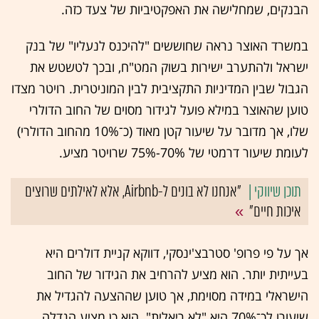
הבנקים, שמחלישה את האפקטיביות של צעד כזה.
במשרד האוצר נראה שחוששים "להיכנס לנעליו" של בנק
ישראל ולהתערב ישירות בשוק המט"ח, ובכך לטשטש את
הגבול שבין המדיניות התקציבית לבין המוניטרית. רויטר מצדו
טוען שהאוצר במילא פועל לגידור מסוים של החוב הדולרי
שלו, אך מדובר על שיעור קטן מאוד (כ־10% מהחוב הדולרי)
לעומת שיעור דרמטי של 70%-75% שרויטר מציע.
"אנחנו לא בונים ל-Airbnb, אלא לאילתים שרוצים
איכות חיים"
אך על פי פרופ' סטרבצ'ינסקי, דווקא קניית דולרים היא
בעייתית יותר. הוא מציע להרחיב את הגידור של החוב
הישראלי במידה מסוימת, אך טוען שההצעה להגדיל את
שיעורו לכ־70% היא "לא ריאלית". הוא כן מציע הגדלה