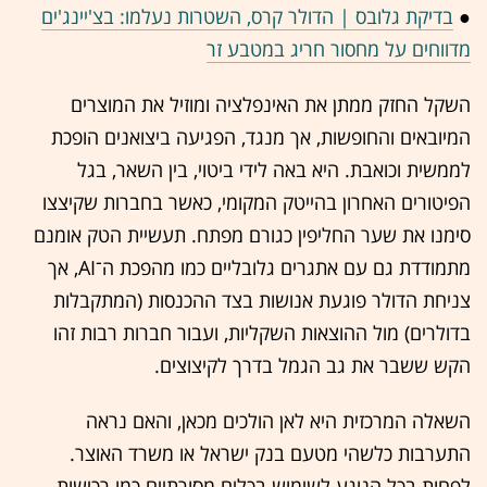
●
בדיקת גלובס | הדולר קרס, השטרות נעלמו: בצ'יינג'ים
מדווחים על מחסור חריג במטבע זר
השקל החזק ממתן את האינפלציה ומוזיל את המוצרים
המיובאים והחופשות, אך מנגד, הפגיעה ביצואנים הופכת
לממשית וכואבת. היא באה לידי ביטוי, בין השאר, בגל
הפיטורים האחרון בהייטק המקומי, כאשר בחברות שקיצצו
סימנו את שער החליפין כגורם מפתח. תעשיית הטק אומנם
מתמודדת גם עם אתגרים גלובליים כמו מהפכת ה־AI, אך
צניחת הדולר פוגעת אנושות בצד ההכנסות (המתקבלות
בדולרים) מול ההוצאות השקליות, ועבור חברות רבות זהו
הקש ששבר את גב הגמל בדרך לקיצוצים.
השאלה המרכזית היא לאן הולכים מכאן, והאם נראה
התערבות כלשהי מטעם בנק ישראל או משרד האוצר.
לפחות בכל הנוגע לשימוש בכלים מסורתיים כמו רכישות