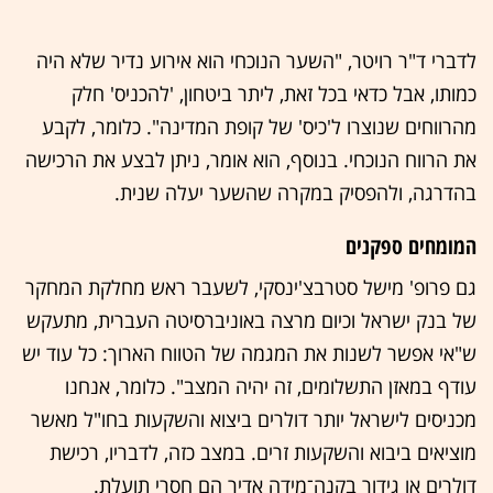
לדברי ד"ר רויטר, "השער הנוכחי הוא אירוע נדיר שלא היה
כמותו, אבל כדאי בכל זאת, ליתר ביטחון, 'להכניס' חלק
מהרווחים שנוצרו ל'כיס' של קופת המדינה". כלומר, לקבע
את הרווח הנוכחי. בנוסף, הוא אומר, ניתן לבצע את הרכישה
בהדרגה, ולהפסיק במקרה שהשער יעלה שנית.
המומחים ספקנים
גם פרופ' מישל סטרבצ'ינסקי, לשעבר ראש מחלקת המחקר
של בנק ישראל וכיום מרצה באוניברסיטה העברית, מתעקש
ש"אי אפשר לשנות את המגמה של הטווח הארוך: כל עוד יש
עודף במאזן התשלומים, זה יהיה המצב". כלומר, אנחנו
מכניסים לישראל יותר דולרים ביצוא והשקעות בחו"ל מאשר
מוציאים ביבוא והשקעות זרים. במצב כזה, לדבריו, רכישת
דולרים או גידור בקנה־מידה אדיר הם חסרי תועלת.