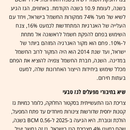
בשנה, לעומת 10.9 בשנה הקודמת. באחוזים, הגז הגיע
לשיא של מעל 74% ממקורות החשמל בישראל, ויחד עם
העלייה של האנרגיות המתחדשות לכמעט 16%, צנח
השימוש בפחם להפקת חשמל לראשונה אל מתחת
ל-10%. פחם הוא מקור האנרגיה המזהם ביותר של
ישראל, ועד שנת 2014 הוא היה המקור לרוב החשמל
במדינה. השנה, חברת החשמל צפויה להוציא את הפחם
מכלל שימוש ביחידות הייצור האחרונות שלה, למעט
בעתות חירום.
שיא בחיבורי מפעלים לגז טבעי
צריכת הגז התעשייתית בסקטור החלוקה, כלומר כמויות גז
קטנות יחסית שדורשות צינורות מיוחדים עד פתח המפעל,
הולכת וגוברת. היא הגיעה ב-2025 ל-0.56 BCM בשנה,
שהם כמעט 4% מצריכת הגז בישראל. גז זה נחשב יעיל