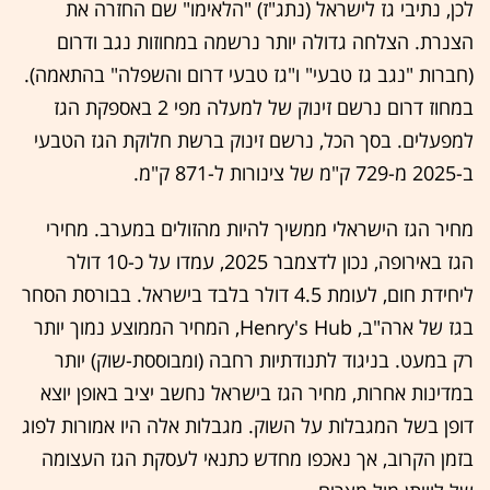
לכן, נתיבי גז לישראל (נתג"ז) "הלאימו" שם החזרה את
הצנרת. הצלחה גדולה יותר נרשמה במחוזות נגב ודרום
(חברות "נגב גז טבעי" ו"גז טבעי דרום והשפלה" בהתאמה).
במחוז דרום נרשם זינוק של למעלה מפי 2 באספקת הגז
למפעלים. בסך הכל, נרשם זינוק ברשת חלוקת הגז הטבעי
ב-2025 מ-729 ק"מ של צינורות ל-871 ק"מ.
מחיר הגז הישראלי ממשיך להיות מהזולים במערב. מחירי
הגז באירופה, נכון לדצמבר 2025, עמדו על כ-10 דולר
ליחידת חום, לעומת 4.5 דולר בלבד בישראל. בבורסת הסחר
בגז של ארה"ב, Henry's Hub, המחיר הממוצע נמוך יותר
רק במעט. בניגוד לתנודתיות רחבה (ומבוססת-שוק) יותר
במדינות אחרות, מחיר הגז בישראל נחשב יציב באופן יוצא
דופן בשל המגבלות על השוק. מגבלות אלה היו אמורות לפוג
בזמן הקרוב, אך נאכפו מחדש כתנאי לעסקת הגז העצומה