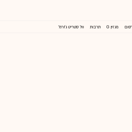
רסום
מגזין G
תרבות
וול סטריט ג'ורנל