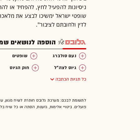
ניסיונות להפעיל לחץ, להפחיד או להר
שופטי ישראל ימשיכו לבצע את מלאכת
לדין ולחובתם לציבור".
הוספה לנושאים שמענ
נעם סולברג
שופטים
גיוס לצה"ל
חוק הגיוס
כל תגיות הכתבה
לתשומת לבכם: מערכת גלובס חותרת לשיח מגוון, ענ
פועלים. ביטויי אלימות, גזענות, הסתה או כל שיח ב