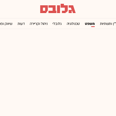
''ן ותשתיות
משפט
טכנולוגיה
גלובלי
ניהול וקריירה
דעות
שיווק ופ