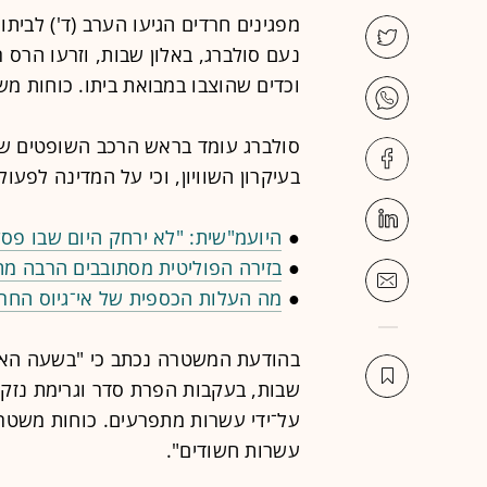
מפגינים חרדים הגיעו הערב (ד') לבי
נעם סולברג, באלון שבות, וזרעו הרס ר
וכדים שהוצבו במבואת ביתו. כוחות מש
סולברג עומד בראש הרכב השופטים שקב
בעיקרון השוויון, וכי על המדינה לפעול
●
היועמ"שית: "לא ירחק היום שבו פסק 
●
בזירה הפוליטית מסתובבים הרבה מתו
●
מה העלות הכספית של אי־גיוס החר
בהודעת המשטרה נכתב כי "בשעה האחרו
שבות, בעקבות הפרת סדר וגרימת נזק 
על־ידי עשרות מתפרעים. כוחות משטרה
עשרות חשודים".