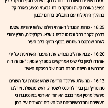
מטרה אווירית חשודה בדרום לבנון. באירוע נוסף הבוקר קצין
נפצע באורח קשה ומפקד סיירת גבעתי נפצע באורח קל
במהלך היתקלות עם מחבלים בדרום לבנון
16:25 - כוחות המנהל האזרחי חילצו שלוש יהודיות שטעו
בדרכן לקבר רחל ונכנסו לבית ג'אלא. בקלקיליה, חולץ יהודי
לאחר שנתפס משתמש בכסף מזויף בלב העיר
16:20 - צבא ארה"ב מכחיש את הטענה האיראנית על ירי
אזהרה לכיוון כלי שיט אמריקאים במפרץ עומאן: "אם זה היה
מתרחש זו הייתה הפרה בוטה של הפסקת האש"
16:13 - ממשלת אירלנד הודיעה שהיא אוסרת על השרים
סמוטריץ' ובן גביר להיכנס לשטחה. ראש ממשלת אירלנד
מיהאל מרטין אמר בכנס האיחוד האירופי במונטנגרו כי
מעשיהם והתבטאויותיהם של השרים "מעידים על רצון