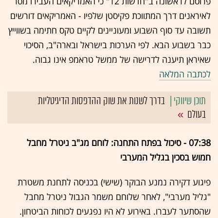
פרוסם לראשונה ב"חדשות 12" כי האמריקאים העבירו מסר
לאיראנים דרך המתווכת פקיסטן שלפיו - האמריקאים דורשים
תשובה עד סוף השבוע ומעוניינים לקיים טקס חתימה בשווייץ
כבר בשבוע הבא.
לפי הערכות בישראל ובארה"ב, הסיכוי
שאיראן תיענה לדרישה של ממשל טראמפ אינו גבוה.
לכתבה המלאה
בדרך לשנות את שוק ההדפסות הדיגיטליות
בעולם
07:38 - סיכול בפתח התחנה: לוחם מג"ב ניטרל מחבל
חמוש בסכין בגליל המערבי
פיגוע דקירה נמנע הבוקר (שישי) בכניסה לתחנת משטרת
"גליל מערבי", לאחר שלוחם משמר הגבול ניטרל מחבל
שהסתער לעברו. באירוע לא היו נפגעים לכוחות הביטחון.