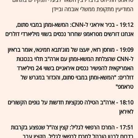
המודיעין מתקופת ממשלי אובמה וביידן
19:12 - בכיר איראני ל-CNN: המשא-ומתן במבוי סתום,
אנחנו דורשים מטראמפ שחרור נכסים בשווי מיליארדי דולרים
19:09 - מוחסן רזאי, יועצו של מוג'תבא חמינאי, אומר בראיון
ל-CNN שהצלחת המשא-ומתן עם ארה"ב תלוי בנכונות
האמריקאית להפשיר נכסים איראניים בשווי 24 מיליארד
דולרים: "המשא-ומתן במבוי סתום, והכדור במגרש של
טראמפ"
18:10 - ארה"ב הטילה סנקציות חדשות על גופים הקשורים
לאיראן
17:51 - המרכז הרפואי לגליל: קצין צה"ל שנפצע בקרבות
בדרום לבנון הובהל למרכז לרפואי לגליל. הקצין עבר