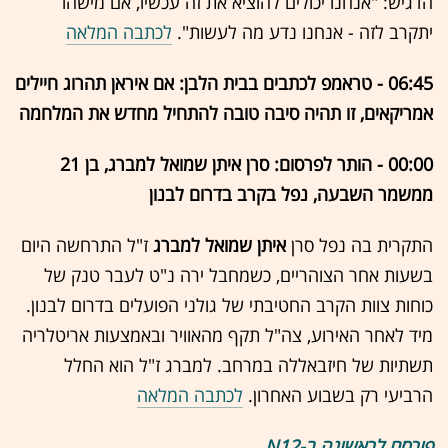
הדגיש: "אנחנו יכולים להוציא את זה עכשיו, אם מישהו
יתקרב לזה - אנחנו נדע מה לעשות".
לכתבה המלאה
06:45 - טראמפ לכתבים בבית הלבן: אם איראן תהרוג חיילים
אמריקאים, זו תהיה סיבה טובה להתחיל מחדש את המלחמה
00:00 -
הותר לפרסום: סרן איתן שמואל למברג, בן 21
ממשמר השבעה, נפל בקרב בדרום לבנון
התקרית בה נפל סרן
איתן שמואל למברג
ז"ל התרחשה היום
בשעות אחר הצוהריים, כשמחבל ירה נ"ט לעבר טנק של
כוחות צוות הקרב החטיבתי של גולני הפועלים בדרום לבנון.
מיד לאחר האירוע, צה"ל תקף מהאוויר ובאמצעות אריטלריה
תשתיות של חיזבאללה במרחב. למברג ז"ל הוא החלל
הרביעי רק בשבוע האחרון.
לכתבה המלאה
פורסם לראשונה ב-N12