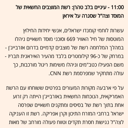
11:00 - עיניים בלב טהרן: רשת המוצבים החשאית של
המוסד וצה"ל שסגרה על איראן
עשרות לוחמי קומנדו ישראלים, אנשי יחידות החילוץ
המוטסות של חיל האוויר 669 וסוכני מוסד חשאיים ניהלו
במהלך המלחמה רשת של מוצבים קדמיים בדרום אזרבייג'ן -
במרחק של כ-96 קילומטרים בלבד מהעיר האיראנית תבריז -
משם הפעילו כטב"מים וניהלו משימות ריגול מורכבות, כך
עולה מתחקיר שמפרסמת רשת CNN.
על פי ארבעה מקורות המעורים בפרטים ששוחחו עם הרשת
האמריקאית, הנוכחות החשאית באזרבייג'ן הייתה רק זרוע
אחת בתוך רשת של בסיסים ומתקנים חשאיים שפרסה
ישראל ברחבי המזרח התיכון וקרן אפריקה. רשת זו העניקה
לצה"ל נגישות חסרת תקדים וטווח פעולה מורחב של מאות