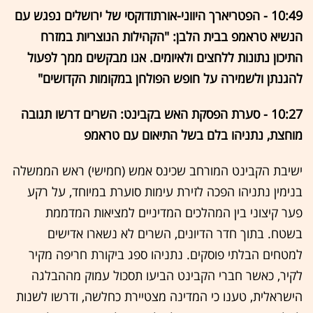
10:49 - הפטריארך היווני-אורתודוקסי של ירושלים נפגש עם
הנשיא טראמפ בבית הלבן: "הקהילות הנוצריות במזרח
התיכון נתונות ללחצים ולאיומים. אנו מבקשים ממך לפעול
להגנתן ולשמירה על חופש הפולחן במקומות הקדושים"
10:27 - סערת הפסקת האש בקבינט: השרים דרשו תגובה
מוחצת, נתניהו בלם בשל התיאום עם טראמפ
ישיבת הקבינט המורחב שכינס אמש (חמישי) ראש הממשלה
בנימין נתניהו הפכה לזירת עימות סוערת במיוחד, על רקע
פער קיצוני בין המהלכים המדיניים למציאות המדממת
בשטח. בתוך חדר הדיונים, השרים לא נשארו אדישים
למטחים הבלתי פוסקים. נתניהו ספג ביקורת חריפה מקיר
לקיר, כאשר חברי הקבינט הביעו תסכול עמוק מההבלגה
הישראלית, טענו כי המדינה מצטיירת כחלשה, ודרשו לשנות