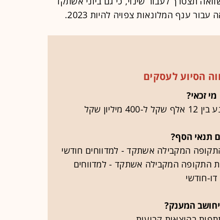
אה תצטרך לעבור שינוי, כי גם ביוני אשתקד
בור ענף המלונאות צפויה להיות 2023.
וה הסיוע לעסקים
מי זכאי?
מיליון שקל
 תנאי הסף?
במחזור לעומת התקופה המקבילה אשתקד - למדווחים
דו-חודשי
יחושב המענק?
פות בהוצאות קבועות