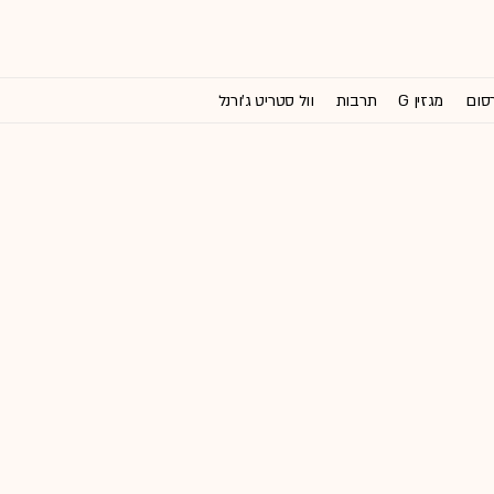
רסום
מגזין G
תרבות
וול סטריט ג'ורנל