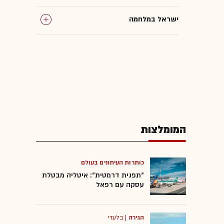
ישראל במלחמה
איראן
עסקים קטנים ובינוניים
גלובס עושה סדר
המומלצות
מענקים
בצלאל סמוטריץ'
כותרות העיתונים בעולם
"תפנית דרמטית": איטליה מבטלת
עסקה עם רפאל
הגירה
|
בלעדי