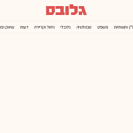
''ן ותשתיות
משפט
טכנולוגיה
גלובלי
ניהול וקריירה
דעות
שיווק ופ