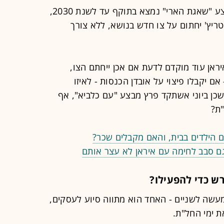
מתווה הסיוע לעסקים שהוכן עבור מבצע "שאגת הארי" נמצא בתוקף עד לשנת 2030,
ריץ' יחתום על צו חדש בנושא, ללא צורך
ראן עוד מוקדם לדעת אם אכן ייחתם הצו,
אם יקבלו פיצוי על אובדן הכנסות - לאיזו
כן ביוני אשתקד פרץ מבצע "עם כלביא", אף
"ת?
 הילדים בבית, והאם מקבלים שכר?
גם סבב לחימה עם איראן לא עצר אותם
ש כדי להפעילו?
עשה לשניים - האחד הוא מתווה סיוע לעסקים,
ת ימי החל"ת.