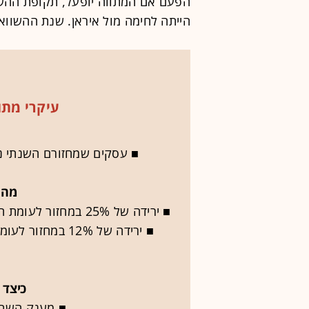
הפעם אם המתווה יופעל, תקופת ההשוו
הייתה לחימה מול איראן. שנת ההשוואה ע
עיקרי מתו
■ עסקים שמחזורם השנתי נע בין 12 אלף שקל ל-400 
מהם
■ ירידה של 25% במחזור לעומת התקופה המקבילה אשתקד - למדווחים חודשי
■ ירידה של 12% 
כיצד 
■ מענק השתת