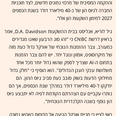
וההקמה המסיבית של מרכזי נתונים חדשים, לצד תוכניות
החברה לגיוס הון של כ-40 מיליארד דולר בשנת הכספים
2027 למימון השקעות הון אלו".
גיל לוריא, אנליסט בבית ההשקעות D.A. Davidson, אמר
בראיון לרשת CNBC כי "
זהו סוג הרבעון שאנו מגדירים
כמעורב. צבר ההזמנות הנוכחי של אורקל גדול כעת מזה
של מיקרוסופט, אמזון וגוגל יחד. יש להם צבר הזמנות
בתחום ה-AI שצריך לספק שהוא גדול יותר מכל אחד
משלושת ענקי הענן הגדולים".
הוא הוסיף כי "חלק גדול
מחילוקי הדעות בשוק סובב כעת סביב גיוס ההון. הם
יזדקקו ל-40 מיליארד דולר במהלך שנת הכספים, אך הם
נותרו עקביים עם הצהרתם הקודמת לפיה לא יתבצע גיוס
הון נוסף בשנה הקלנדרית הנוכחית".
ראוי לציין כי מניית אורקל הגיעה אל הדוחות כשהיא נמוכה