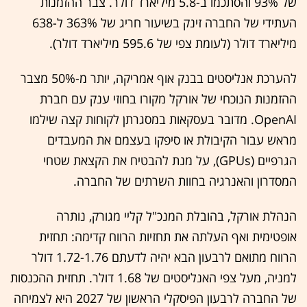
של 93% והסתכמו ב-5.8 מיליארד דולר. צבר ההזמנות
העתידי של החברה זינק בשיעור חריג של 363% ל-638
מיליארד דולר (לעומת צפי של 595.6 מיליארד דולר).
להערכת אנליסטים בבנק אוף אמריקה, יותר מ-50% מצבר
ההזמנות הנוכחי של אורקל מקורו בחוזי ענק עם חברת
OpenAI. מדובר בעסקאות במסגרתן לקוחות קצה שילמו
מראש עבור הקיבולת או סיפקו בעצמם את המעבדים
הגרפיים (GPUs), על מנת להבטיח את הקצאת שטחי
המסדרון והאנרגיה בחוות השרתים של החברה.
הנהלת אורקל, בהובלת המנכ"ל קליי מגורק, נותרה
אופטימית ואף העלתה את תחזיות הרווח קדימה: תחזית
הרווח מתואם לרבעון הבא יהיה לדעתם 1.72-1.76 דולר
למניה, מעל צפי האנליסטים של 1.68 דולר. תחזית ההכנסות
של החברה לרבעון הפיסקלי הראשון של 2027 היא לצמיחה