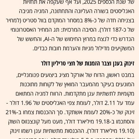
של שנת הכספים 2025, ועל אף שעקפה את תחזיות
האנליסטים בשורה העליונה והתחתונה, המניה מגיבה
בצניחה חדה של כ-8% במסחר המוקדם בוול סטריט (למחיר
של כ-187 דולר). הסיבה המרכזית: תג המחיר האסטרונומי
הנדרש כדי לנצח במרוץ החימוש של ה-AI, והחשש של
המשקיעים מדילול מניות והערמת חובות כבדים.
זינוק בענן וצבר הזמנות של חצי טריליון דולר
במבט ראשון, הדוח של אורקל מציג ביצועים פנומנליים,
המונעים בעיקר מהמעבר המואץ של לקוחות מתוכנות
מקומיות לתשתיות ענן מתקדמות. הרווח למניה המתואם
עמד על 2.11 דולר, לעומת צפי האנליסטים של 1.96 דולר -
זינוק של כ-20% לעומת אשתקד. סך ההכנסות צמחו ב-21%
והסתכמו ב-19.18 מיליארד דולר, מעט מעל קונצנזוס השוק
(19.10 מיליארד דולר). ההכנסות מתשתיות ענן רשמו זינוק