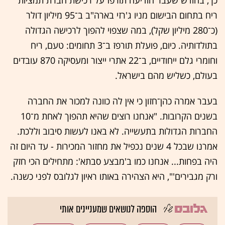
כך, בחודש שעבר הודיעה תורפז על רכישת חברת תמציות
ריח בתחום הבישום מניו ג'רזי בארה"ב ב־95 מיליון דולר
(כ־280 מיליון שקל), במה שצפוי להפוך לרכישה הגדולה
בתולדותיה. כיום, פועלת תורפז ב־3 תחומים: טעם, ריח
וחומרי גלם ייחודיים, ב־22 אתרי ייצור ומעסיקה 870 עובדים
בעולם, כשליש מהם בישראל.
בעבר אמרה כהן־חזון כי אין לה כוונה למכור את החברה
בשנים הקרובות. "אנחנו רוצים שהיא תהפוך לאחת מ־10
החברות הגדולות בתעשייה. לא באנו לעשות סיבוב וללכת.
אמרנו שבכל 4 שנים נכפיל את מחזור המכירות - עד היום זה
היה בפחות... אנחנו כמו ב'מבצע סבתא': מתחילים הכי חזק
ורק מגבירים'", היא הצהירה באותו ראיון לגלובס לפני כשנה.
הוספה לנושאים שמעניינים אותי