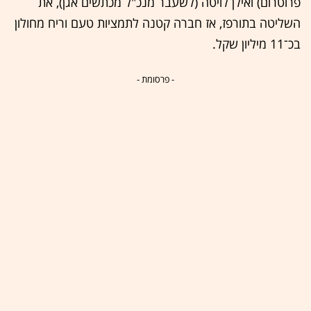
פרוטרום) ואילן לויטה (לשעבר מנכ"ל מכתשים אגן), את
השליטה בתורפז, אז חברה קטנה לתמציות טעם וריח מחולון
בכ־11 מיליון שקל.
- פרסומת -