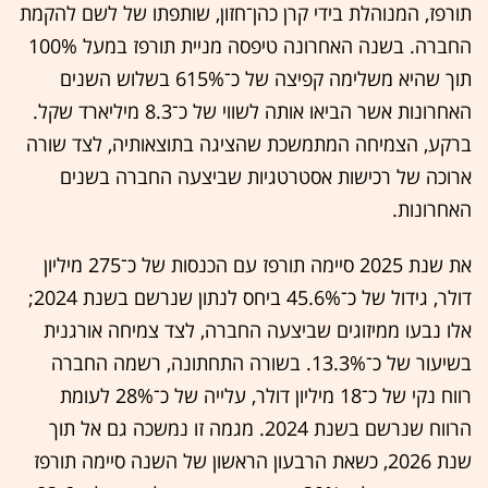
תורפז, המנוהלת בידי קרן כהן־חזון, שותפתו של לשם להקמת
החברה. בשנה האחרונה טיפסה מניית תורפז במעל 100%
תוך שהיא משלימה קפיצה של כ־615% בשלוש השנים
האחרונות אשר הביאו אותה לשווי של כ־8.3 מיליארד שקל.
ברקע, הצמיחה המתמשכת שהציגה בתוצאותיה, לצד שורה
ארוכה של רכישות אסטרטגיות שביצעה החברה בשנים
האחרונות.
את שנת 2025 סיימה תורפז עם הכנסות של כ־275 מיליון
דולר, גידול של כ־45.6% ביחס לנתון שנרשם בשנת 2024;
אלו נבעו ממיזוגים שביצעה החברה, לצד צמיחה אורגנית
בשיעור של כ־13.3%. בשורה התחתונה, רשמה החברה
רווח נקי של כ־18 מיליון דולר, עלייה של כ־28% לעומת
הרווח שנרשם בשנת 2024. מגמה זו נמשכה גם אל תוך
שנת 2026, כשאת הרבעון הראשון של השנה סיימה תורפז