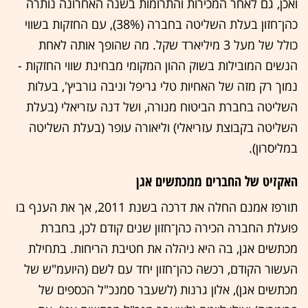
ואכן, גם לאחר המכירות והתרומות בשנה האחרונה נותרה
כהן־חזון בעלת השליטה בחברה (38%), עם החזקות בשווי
כולל של מעל 3 מיליארד שקל. מה שהופך אותה לאחת
הנשים המובילות בשוק ההון המקומי מבחינת שווי החזקות -
נמוך רק מזה של האחיות טלי גריפל וניבה גורביץ', בעלות
השליטה בחברת הביטוח מנורה, ושל דנה עזריאלי (בעלת
השליטה בקבוצת עזריאלי) וליאורה עופר (בעלת השליטה
במליסרון).
האקזיט של החברים ממכתשים אגן
תורפז אמנם החלה את דרכה בשנת 2011, אך את הענף בו
פועלת החברה הכירה כהן־חזון שנים קודם לכן, בחברת
מכתשים אגן, בה היא ניהלה את חטיבת הריחות. בתחילת
העשור הקודם, רכשה כהן־חזון יחד עם לשם (היועמ"ש של
מכתשים אגן), אלון גרנות (לשעבר סמנכ"ל הכספים של