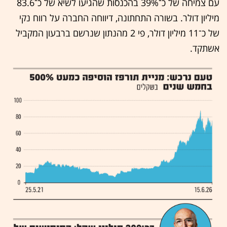
עם צמיחה של כ־39% בהכנסות שהגיעו לשיא של כ־83.6
מיליון דולר. בשורה התחתונה, דיווחה החברה על רווח נקי
של כ־11 מיליון דולר, פי 2 מהנתון שנרשם ברבעון המקביל
אשתקד.