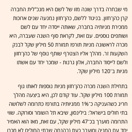
מי שבחרה בדרך שונה מזו של לשם היא מנכ"לית החברה
קרן כהן־חזון. בניגוד ללשם, כהן־חזון נמנעה שנים ארוכות
ממכירת מניותיה בחברה, שאותה ייסדה יחד עם לשם
ושותפים נוספים. עם זאת, לקראת סוף השנה שעברה, היא
מכרה לראשונה מניות תורפז תמורת 50 מיליון שקל לבנק
השקעות זר. מהלך אליו הצטרף שותף נוסף של כהן־חזון
ולשם לייסוד החברה, אלון גרנות - שמכר יחד עם אשתו
מניות ב־120 מיליון שקל.
בתחילת השנה מכרה כהן־חזון מניות נוספות לאותו גוף
תמורת 100 מיליון שקל. עוד קודם לכן, היא ביצעה מהלך
חריג כשהעניקה כ־1% ממניותיה בתורפז כתרומה לשלושה
בתי חולים בישראל: בילינסון, שיבא תל השומר וסורוקה. שווי
התרומה מוערך בכ־47 מיליון שקל, עם זאת, מאז הוא האמיר
יחד עם המניה ומוערך כעת (בהנחה שבתי החולים לא מכרו