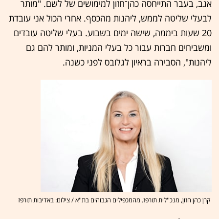
אגב, בעבר התייחסה כהן־חזון למימושים של לשם. "מותר
לבעלי שליטה לממש, ליהנות מהכסף. אחרי הכול אני עובדת
20 שעות ביממה, שישה ימים בשבוע. בעלי שליטה עובדים
ומשביחים חברות עבור כל בעלי המניות, ומותר להם גם
ליהנות", הסבירה בראיון לגלובס לפני כשנה.
קרן כהן חזון, מנכ''לית תורפז. מהמכפילים הגבוהים בת''א / צילום: באדיבות תורפז