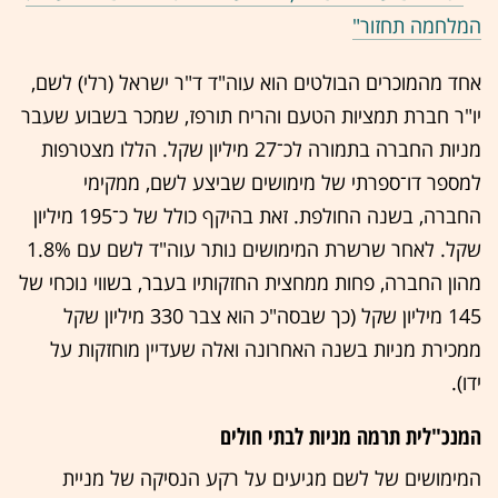
המלחמה תחזור"
אחד מהמוכרים הבולטים הוא עוה"ד ד"ר ישראל (רלי) לשם,
יו"ר חברת תמציות הטעם והריח תורפז, שמכר בשבוע שעבר
מניות החברה בתמורה לכ־27 מיליון שקל. הללו מצטרפות
למספר דו־ספרתי של מימושים שביצע לשם, ממקימי
החברה, בשנה החולפת. זאת בהיקף כולל של כ־195 מיליון
שקל. לאחר שרשרת המימושים נותר עוה"ד לשם עם 1.8%
מהון החברה, פחות ממחצית החזקותיו בעבר, בשווי נוכחי של
145 מיליון שקל (כך שבסה"כ הוא צבר 330 מיליון שקל
ממכירת מניות בשנה האחרונה ואלה שעדיין מוחזקות על
ידו).
המנכ"לית תרמה מניות לבתי חולים
המימושים של לשם מגיעים על רקע הנסיקה של מניית