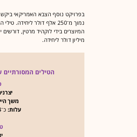
בפרויקט נוסף הצבא האמריקאי ביקש מ
נמוך מ־250 אלף דולר ליחידה.
מיליון דולר ליחידה.
הטילים המסורתיים ש
טי
יצרנית
משך היי
עלות:
כ־4 מיליון דולר ליחידה
טי
יצ