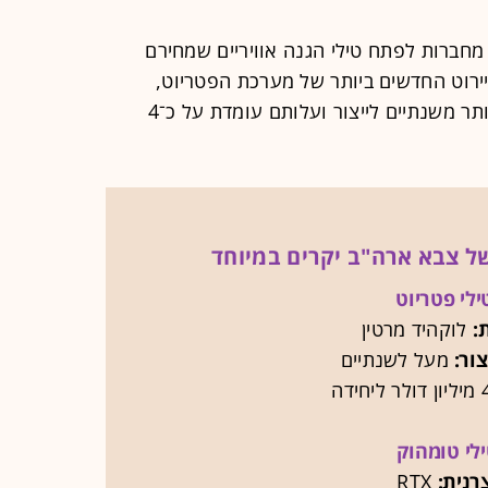
חברות לפתח טילי הגנה אוויריים שמחירם
 טילי היירוט החדשים ביותר של מערכת הפטריוט,
המיוצרים בידי לוקהיד מרטין, דורשים יותר משנתיים לייצור ועלותם עומדת על כ־4
ל צבא ארה"ב יקרים במיוחד
לי פטריוט
:
לוקהיד מרטין
צור:
מעל לשנתיים
לי טומהוק
רנית:
RTX