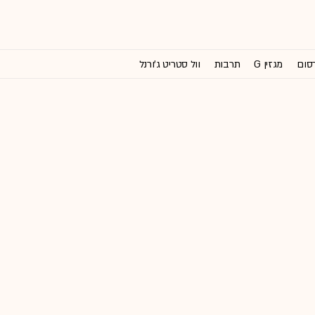
רסום
מגזין G
תרבות
וול סטריט ג'ורנל