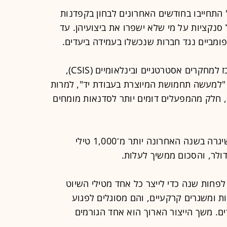
התחייבו בחודשים האחרונים לבחון בקפדנות
 סנקציות על מי שלא ישפרו את ביצועיהן. עד
ומביים נגד חברות שנכשלו בעמידה ביעדים.
ג'רי מקגין, מומחה לרכש ביטחוני במרכז למחקרים אסטרטגיים ובינלאומיים (CSIS),
"למעשה תחמושת המיוצרת בעבודת יד", למרות
 חלק מהמפעלים דומים יותר לסדנאות מומחים
במסגרת המלחמה עם איראן, ארה"ב שיגרה בשנה האחרונה יותר מ־1,000 טילי
ל CSIS, ל־RTX נדרשת לפחות שנה כדי לייצר כל אחד מטילי השיוט
ות ומשגרים קרקעיים, והם מסוגלים לפגוע
 של כ־1,600 קילומטרים. משך הייצור הארוך הוא אחד הגורמים