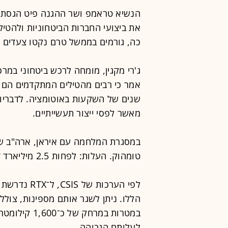
הנשיא טראמפ ושר ההגנה פיט הגסת' 
את ביצועי החברות הביטחוניות ולהטיל
כה, גורמים בממשל טרם נקטו צעדים פ
אמר כי רבים מהטילים המתקדמים הם 
שנים של השקעות באוטומציה. לדבריו,
מאשר לפסי ייצור תעשייתיים.
טומהוק. העלות: לפחות 2.5 מיליארד דולר, והסכום ממשיך לעלות.
לפי הערכות ש
הללו. ניתן לשגר אותם מספינות, צולל
במטרות במרחק
לעלותם הגבוהה.