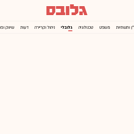
'ן ותשתיות
משפט
טכנולוגיה
גלובלי
ניהול וקריירה
דעות
שיווק ופ