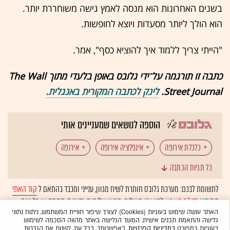
בשנים האחרונות הוא מנסה לאמץ גישה משוחררת יותר.
הוא הולך ליותר מסעדות ויוצא לחופשות.
"הייתי צריך ללמוד איך להוציא כסף", אמר.
כתבה זו תורגמה על־ידי גלובס באופן בלעדי מתוך The Wall
Street Journal.
לינק לכתבה המקורית באנגלית.
הוספה לנושאים שמעניינים אותי
כלכלת אירופה
אינפלציה אירופה
אירופה
כל תגיות הכתבה
חיסכון
אינפלציה
התנהגות צרכנים
לתשומת לבכם: מערכת גלובס חותרת לשיח מגוון, ענייני ומכבד בהתאם ל
קוד האתי
המופיע
בדו"ח האמון
לפיו אנו פועלים. ביטויי אלימות, גזענות, הסתה או כל שיח
בלתי הולם אחר מסוננים בצורה
אוטומטית
ולא יפורסמו באתר.
האתר עושה שימוש בעוגיות (Cookies) לצורך שיפור חוויית המשתמש, ניתוח נתוני
גלישה והתאמת תכנים אישית. המשך הגלישה באתר מהווה הסכמה לשימוש
בעוגיות כמפורט
במדיניות הפרטיות
. באפשרותך, בכל עת, לשנות את הגדרות