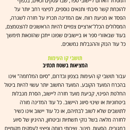
המסלול האדום ליישובי ספר, שבו עסקים זכאים, בכפוף
להוכחת קשר סיבתי ותנאים נוספים, לפיצוי רחב יותר על
הפסד או מניעת רווח. אם המדינה תכריז על חזרה לשגרה,
המסלולים הכלל־ארציים צפויים להיות הראשונים להצטמצם,
בעוד שבאזורי ספר או ביישובים שפונו ייתכן שהזכאות תימשך
כל עוד הנזק וההגבלות נמשכים.
תושבי קו העימות
המציאות בשטח תכתיב
עבור תושבי קו העימות בצפון ובדרום, "סיום המלחמה" אינו
בהכרח המועד הקובע. המועד החשוב יותר עשוי להיות ביטול
החלטת הפינוי, קביעת מועד חזרה ליישוב, הסרת מגבלות
ביטחוניות או שינוי סיווג היישוב. כל עוד המדינה מורה
לתושבים שלא לשוב לבתיהם, או כל עוד יישוב אינו כשיר
לחזרה מלאה בשל נזקי תשתיות וביטחון, ההיגיון של סיוע
במגורים, הסעות, חינוך, שירותי רווחה ופיצוי לעסקים מקומיים