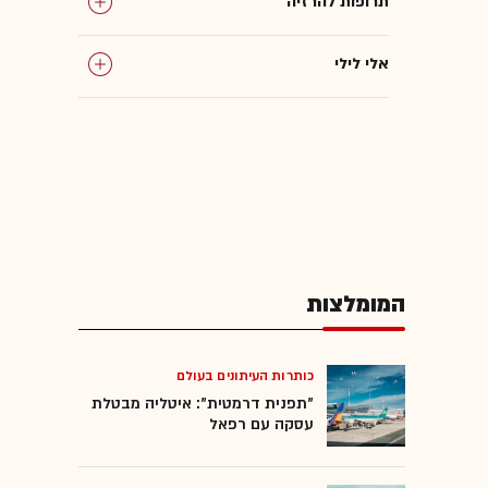
תרופות להרזיה
אלי לילי
דונלד טראמפ
התקרחות
חברות תרופות
המומלצות
תרופות
מחקרים
כותרות העיתונים בעולם
"תפנית דרמטית": איטליה מבטלת
עסקה עם רפאל
מחקר