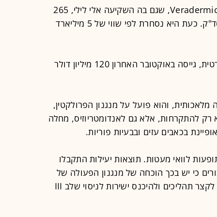
מוקדם יותר השנה, בפברואר, גייסה Veradermics, שגם בה השקיעה אלי לילי, 265
מיליון דולר בהנפקתה הראשונה בנאסד"ק. כעת היא נסחרת לפי שווי של 5 מיליארד
חברה שלישית, Pelage Pharma הפרטית, גייסה באוקטובר האחרון 120 מיליון דולר
מצעות בינה מלאכותית, והוא פועל על מנגנון הפרולקטין,
א רק להתקרחות, אלא גם לאנדומטריוזיס, מחלה
יינת בכאבים עזים ובבעיות פוריות.
 העלו תופעות לוואי מעטות. תוצאות יעילות התקבלו
רים כי יש בכך הוכחה של מנגנון הפעולה של
התרופה, ומקווים שה־FDA יאפשר לה לקצר תהליכים ולהיכנס ישירות לניסוי שלב III