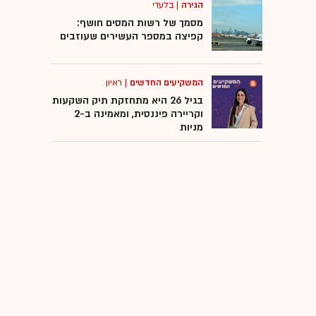
הגירה
|
בלעדי
מציאות מדומה
מסמך של רשות המסים חושף:
קפיצה במספר העשירים שעוזבים
בריאות ורפואה
המשקיעים החדשים
|
ראיון
האקתון
בגיל 26 היא מתחזקת תיק השקעות
וקריירה פיננסית, ומאמינה ב-2
מניות
אוניברסיטת אריאל בשומרון
המרכז הרפואי קפלן
מעיני הישועה
ביוטק
ניסוי קליני