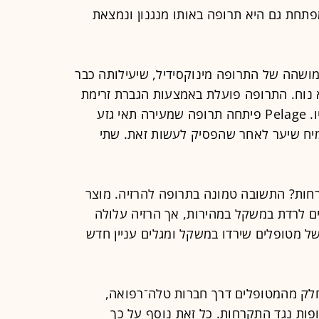
ה סינית בשם Hope Medicine מפתחת גם היא תרופה באותו מנגנון ונמצאת
שחרור מושהה של התרופה מינוקסידיל, שיעילותה כבר
 נוח. התרופה פועלת באמצעות הגברת זרימת
הדם לזקיק השיער וכך מאריכה את חייו. Pelage פיתחה תרופה שמעירה תאי גזע
מיח שיער לאחר שהפסיק לעשות זאת. שתי
רחות? התשובה טמונה בתרופה להרזיה. מוצר
ם לרדת במשקל במהירות, אך הרזיה עלולה
של מטופלים שירדו במשקל ומגלים עניין חדש
חלק מהמטופלים דרך חברות טלה־רפואה,
ופות נגד התקרחות. כל זאת נוסף על כך