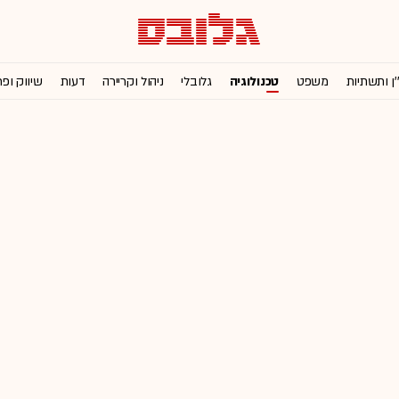
'ן ותשתיות
משפט
טכנולוגיה
גלובלי
ניהול וקריירה
דעות
שיווק ופ