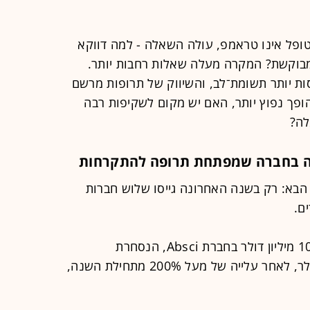
פל אינו טראמפ, עולה השאלה - למה דווקא
מבוקשת? המקרה מעלה שאלות רחבות יותר.
סות יותר תשומת־לב, והשיווק של תרופות מרשם
הופך נפוץ יותר, האם יש מקום לשקיפות רבה
לה?
עה בחברה שמפתחת תרופה להתקרחות
בא: רק בשנה האחרונה גייסו שלוש חברות
ם.
אלי לילי הובילה השבוע גיוס הון של 100 מיליון דולר בחברת Absci, הנסחרת
בנאסד"ק לפי שווי של 1.9 מיליארד דולר, לאחר עלייה של מעל 200% מתחילת השנה,