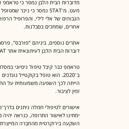
מדוברות הבית הלבן נמסר כי טראמפ 
מעט. מ־STAT נמסר כי ניכר
הגבוהים של אלי לילי, והפרופיל הרפו
אחרים, שמחכים בסבלנות.
אתרים נוספים, ביניהם "פורבס", פר
דוברות הבית הלבן לעיתונאית אתר STAT "אידיוטית גדולה" ו"רכלנית".
טראמפ כבר קיבל טיפול ניסיוני במסלו
ב־2020. הוא טופל בקוקטייל נוגדנ
הייתה לכך השפעה משמעותית על החלמ
זמין לציבור.
אישורים לטיפולי חמלה ניתנים בדרך־
ימתינו לאישור התרופה, כנראה יהיה 
השקעה בירוקרטית מהחברה המייצרת 