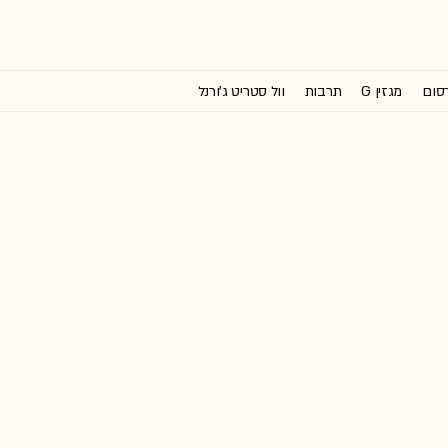
רסום
מגזין G
תרבות
וול סטריט ג'ורנל