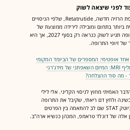
ד לפני שיצאה לשוק
ענקית התרופות אלי לילי מפתחת תרופת הרזיה חדשה, Retatrutide, שלפי הניסויים
ת ביותר בתחום ומובילה לירידה ממוצעת של
30% ממשקל הגוף. באופן רשמי, התרופה תגיע לשוק כנראה רק בסוף 2027, אך היא
 של זיופי התרופה.
אחד אופטימי: המספרים של הביומד המקומי
ידג'רני
 - מה סוד ההצלחה?
ר האמיתי מחוץ לניסוי הקליני. אלי לילי
עם דום נשימה בשינה ולחץ דם ריאתי, שקיבל את התרופה
במסגרת טיפול חמלה. אתר חדשות הביוטק STAT שם לב להתאמה בין הפרטים
 אלה של דונלד טראמפ, המכהן כנשיא ארה"ב.