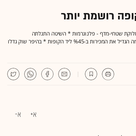
פה רושמת יותר
חלוקת שטחי-מדף - פלנוגרמות * השיטה התגלתה
כמגבירת-מכירות יעילה * בשופרסל, השימוש בפלנוגרמה הגדיל את המכירות ב-%45 ליד הקופות * בהיפר שוק גדלו