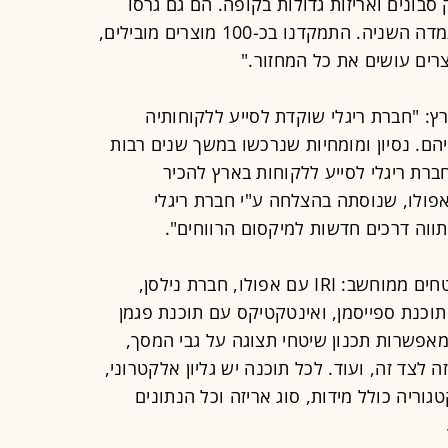
 סבונים ואריזות גדולות בקופה. הם גם גרסו
שכל עמדת קופה חייבת להיות זהה לעמדה השניה. התמקדנו בכ-100 מוצרים מובילים,
רץ: "חברת ריגלי שוקדת לסייע ללקוחותיה
ם. נסיון ומומחיות שנרכשו במשך שנים רבות
רת ריגלי לסייע ללקוחות בארץ להכיר
 אפולו, שנוסתה בהצלחה ע"י חברת ריגלי
תווה דרכים חדשות למיקסום הרווחים".
בעולם 3 חברות להן תוכנות לניהול שטחים ממוחשב: IRI עם אפולו, חברת נילסן,
וכנת ספייסמן, ואינטקטיקס עם תוכנת פגמן
מאפשרות תכנון שיטחי תצוגה על גבי המסך,
 לצד זה, ועוד. לכל תוכנה יש גליון אלקטרוני,
וריה כולל מידות, סוג אריזה וכל הנתונים