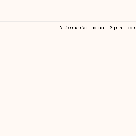
רסום
מגזין G
תרבות
וול סטריט ג'ורנל