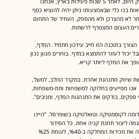
מנכ"ל פגמן ישראל, אבנר נחמיאס: "רק היום, לאחר 5 שנות פעילות בארץ, אנחנו
ות בנו כלי שבאמצעותו ניתן יהיה להוציא כסף
תר לא מהצרכן ולא מהספק. העתיד של התחום
רים העצום המצטרף לרשתות.
הצורך בתוכנה הזו חייב עידכון מתמיד. המדף,
בל יכול לעזור להתמצא במדף. בוחרים מגוון נכון
הופך את המדף ליותר קריא.
ת שיווק מתנהגת אחרת. במקרר החלב, למשל,
. אנו מסייעים בחלוקה למשפחות ותת-משפחות,
פי ספקים, בודקים את התנהגות המדף, ומגיבים".
ה לקוסמטיקה וטואלטיקה בשופרסל. "היינו
גמה ליצור תחנת קניה אחת. כל הסידור
המתמחה של אותו 'רחוב' בחנות, העלה את מכירות המחלקה ב-%40, לעומת %25