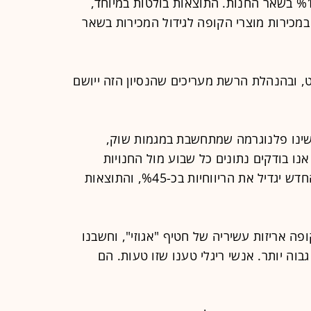
שוהם גדלו המכירות ב-%40 לעומת %15 בשאר החנות. התוצאות בולטות במיוחד,
במכירות מוצרי הקופה לגידול המכירות בשאר
 ובהנהלת הרשת מעריכים שהנסיון הזה ייושם
עשינו פלנוגרמה שמתחשבת במגמות שוק,
נו בודקים נתונים כל שבוע מול החנויות
בסביבה דומה. בריגלי טענו שהסידור החדש יגדיל את הריווחיות בכ-%45, והתוצאות
פה אריזות עשיריה של חטיף "אגוזי", וחשבנו
בוה יותר. אנשי ריגלי טענו שזו טעות. הם