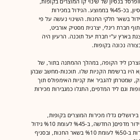
סל בנסיון של שינוי קו המוצרים בקופות,
גדלו המכירות בסניפים בהם נעשה הנסיון, בכ-%45 בממוצע. הגידול במכירות
ידול בשאר חלקי החנות. השינוי נעשה על פי
ף חברת ריגלי, יצרנית מסטיק אורביט,
וכנת אפולו של IRI, המיוצגת בארץ ע"י חברת יעל תוכנה. הרעיון היה
צורה נכונה בקופות.
צרכן ליד הקופה, במהלך ההמתנה בתור, של
וקא היו ברשימת הקניות שלו. תוכנות-מחשב שבהן
, שמטרתן להגביר את קניות האימפולס תוך
פות וגם ליד המדפים, התגלו כמגבירות מכירות
ירושלים גדלו מכירות המוצרים בקופות,
כתוצאה ממעבר לפלנוגרמה )תוכנת סידור מדפים( החדשה, ב-%45 לעומת %10 גידול
בכלל החנות. בסניף סירקין גדלו המכירות ב-%50 לעומת %10 בשאר החנות, ובסניף