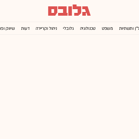
''ן ותשתיות
משפט
טכנולוגיה
גלובלי
ניהול וקריירה
דעות
שיווק ופ