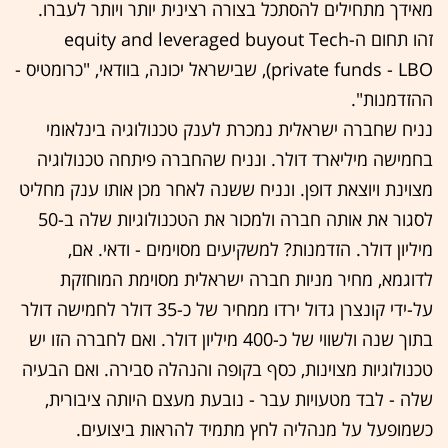
מאידך מתחילים להסתכל בצורה רצינית יותר ויותר לעברו.
זהו תחום ה-equity and leveraged buyout Tech
private funds - LBO), שבישראל יכונה, בוודאי, "כרומטיס -
ההזדמנות".
נניח שחברה ישראלית נמכרת לענק טכנולוגיה בינלאומי
בחמישה מיליארד דולר. ונניח שהחברה פיתחה טכנולוגיה
מצוינת ויוצאת דופן. ונניח ששנה לאחר מכן אותו ענק מחליט
לסגור את אותה חברה ולמכור את הטכנולוגיות שלה ב-50
מיליון דולר. הזדמנות? למשקיעים מסוימים - ודאי. אם,
לדוגמא, מחיר מניות חברה ישראלית מסוימת המוחזקת
על-ידי קונצרן גדול ירדו ממחיר של כ-35 דולר לחמישה דולר
בתוך שנה ולשווי של כ-400 מיליון דולר. ואם לחברה הזו יש
טכנולוגיות מצוינות, כסף בקופה והנהלה סבירה. ואם הבעיה
שלה - לבד מטעויות עבר - נובעת מעצם היותה ציבורית,
כשמופעל על מנהליה לחץ מתמיד להראות ביצועים.