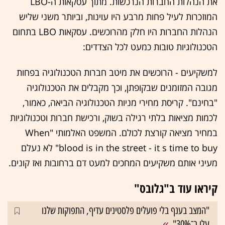
את הנהלות החברות הנרכשות. מתוך עסקאות ה-LBO
המוזכרות לעיל פחות מרבע היו עוינות, וביותר משני שליש
הנהלות החברות היו חלק מהרוכשים. עסקאות LBO בתחום
הטכנולוגיות טובות כמעט לכל הצדדים:
למשקיעים - הרוכשים את מיטב חברות הטכנולוגיה בפחות
מגובה המזומנים שבקופתן, וכך מקבלים את הטכנולוגיה
"בחינם". קריסת מחירי מניות הטכנולוגיה הביאה, כאמור,
לכמות מציאות בלתי רגילה בשוק, ורכישת חברות וטכנולוגיות
במחיר מציאה קורצת לכולם. המשפט האלמותי "When
blood is in the street - it s time to buy" לא נעלם
מעיני אותם משקיעים המחכים למעט דם ברחובות ואז קונים.
קיראו עוד ב"גלובס"
"המצב בענף בלי פועלים פלסטינים עדיף, התפוקות שלנו
עלו ב־30%"