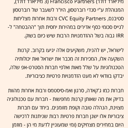
מיליארד דולר) Francisco Partners (‏3 מיליארד דולר),
המנוהלת ע"י סנדי רוברטסון, היו"ר לשעבר של רוברטסון
סטיבנס, CVC Equity Partners ורבות אחרות מצליחות
לגייס סכומי כסף אדירים במהירות יחסית תוך "ההבטחה" ל-
IRR גבוה בשל ההזדמנויות הרבות שיש כיום בשוק.
לישראל, יש להניח, משקיעים אלה יגיעו בקרוב. קרנות
השקעה אלו, המכירות זה מכבר את ישראל ואת יכולותיה
הטכנולוגיות על שלל מאות ואלפי חברות הסטרט-אפ שלה,
יבדקו בוודאי לא מעט הזדמנויות פרטיות כציבוריות.
חברות כמו ג'קאדה, סרגון ואמ-סיסטמס ורבות אחרות מהוות
בדיוק את מה שאותן קרנות מחפשות - חברות עם טכנולוגיה
מצוינת, הנהלה טובה וקופת מזומנים. ביחד עם חברות
ציבוריות אלו ישנן חברות פרטיות רבות שניתנות לרכישה
היום במחירים מצחיקים (ומי שמעוניין לדעת מי הן - מוזמן