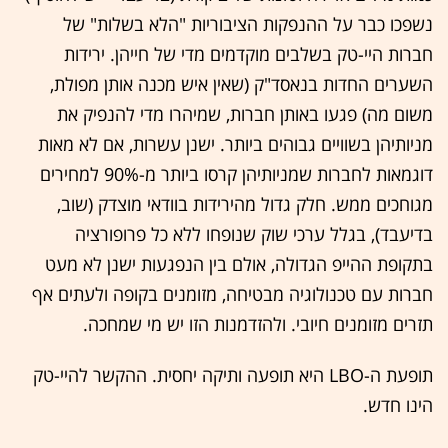
נשפכו כבר על ההנפקות הציבוריות "הלא בשלות" של
חברות היי-טק בשלבים מוקדמים מדי של חייהן. ירידות
השערים החדות בנאסד"ק (שאין איש מכנה אותן מפולת,
משום מה) פגעו באותן חברות, שמיהרו מדי להנפיק את
מניותיהן בשוויים גבוהים ביותר. ישנן עשרות, אם לא מאות
דוגמאות לחברות שמניותיהן קרסו ביותר מ-90% למחירים
מגוחכים ממש. חלק גדול מהירידות בוודאי מוצדק (שוב,
בדיעבד), בגלל ערכי שוק שנופחו ללא כל פרופורציה
בתקופת ההייפ הגדולה, אולם בין הנפגעות ישנן לא מעט
חברות עם טכנולוגיה מבטיחה, מזומנים בקופה ולעתים אף
תזרים מזומנים חיובי. ולהזדמנות הזו יש מי שמחכה.
תופעת ה-LBO היא תופעה ותיקה יחסית. ההקשר להיי-טק
הינו חדש.