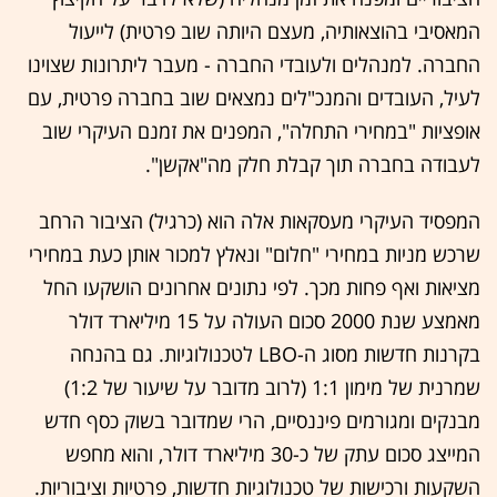
המאסיבי בהוצאותיה, מעצם היותה שוב פרטית) לייעול
החברה. למנהלים ולעובדי החברה - מעבר ליתרונות שצוינו
לעיל, העובדים והמנכ"לים נמצאים שוב בחברה פרטית, עם
אופציות "במחירי התחלה", המפנים את זמנם העיקרי שוב
לעבודה בחברה תוך קבלת חלק מה"אקשן".
המפסיד העיקרי מעסקאות אלה הוא (כרגיל) הציבור הרחב
שרכש מניות במחירי "חלום" ונאלץ למכור אותן כעת במחירי
מציאות ואף פחות מכך. לפי נתונים אחרונים הושקעו החל
מאמצע שנת 2000 סכום העולה על 15 מיליארד דולר
בקרנות חדשות מסוג ה-LBO לטכנולוגיות. גם בהנחה
שמרנית של מימון 1:1 (לרוב מדובר על שיעור של 1:2)
מבנקים ומגורמים פיננסיים, הרי שמדובר בשוק כסף חדש
המייצג סכום עתק של כ-30 מיליארד דולר, והוא מחפש
השקעות ורכישות של טכנולוגיות חדשות, פרטיות וציבוריות.