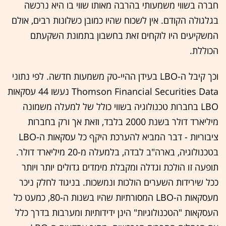
חברה בשווי משמעותי בהרבה מאותו שווי בו היא נרכשה
בגלגולה הקודם. אין לשכוח שהיו כמובן כשלונות רבים, אולם
המשקיעים היו לוקחים זאת בחשבון בתמונת השקעתם
הכוללת.
וכך קיבל ה-LBO בעידן ההיי-טק משמעות חדשה. לפי נתוני
Thomson Financial Securities Data נעשו 44 עסקאות
LBO בחברות טכנולוגיה בשווי כולל של למעלה משמונה
מיליארד דולר בשנת 2000 בלבד, וזאת אך ורק בחברות
ציבוריות - דבר המביא להערכת היקף כל עסקאות ה-LBO
בטכנולוגיה, בארה"ב לבדה, בלמעלה מ-20 מיליארד דולר.
תופעה זו הולכת וגדלה ומקבלת מימדים גדולים יותר ויותר
ככל שירידות השערים הולכות ונמשכות. בניגוד לחלק ניכר
מעסקאות ה-LBO המסורתיות שהיו בשנות ה-80, כמעט כל
העסקאות "הטכנולוגיות" הינן ידידותיות ומערבות בדרך כלל